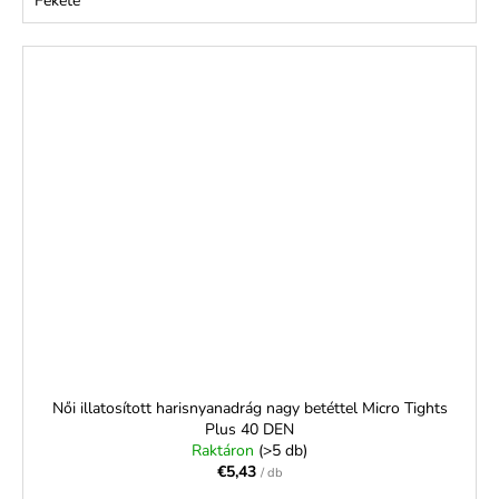
Fekete
Női illatosított harisnyanadrág nagy betéttel Micro Tights
Plus 40 DEN
Raktáron
(>5 db)
€5,43
/ db