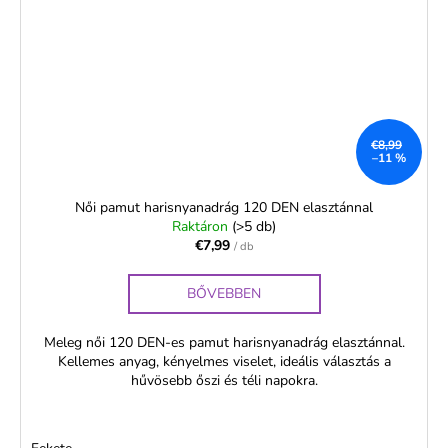
€8,99
–11 %
Női pamut harisnyanadrág 120 DEN elasztánnal
Raktáron
(>5 db)
€7,99
/ db
BŐVEBBEN
Meleg női 120 DEN-es pamut harisnyanadrág elasztánnal.
Kellemes anyag, kényelmes viselet, ideális választás a
hűvösebb őszi és téli napokra.