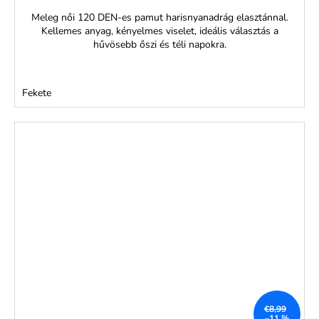
Meleg női 120 DEN-es pamut harisnyanadrág elasztánnal.
Kellemes anyag, kényelmes viselet, ideális választás a
hűvösebb őszi és téli napokra.
Fekete
€8,99
–11 %