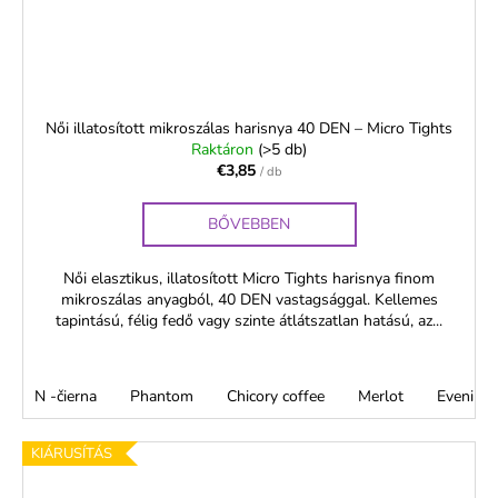
Női illatosított mikroszálas harisnya 40 DEN – Micro Tights
Raktáron
(>5 db)
€3,85
/ db
BŐVEBBEN
Női elasztikus, illatosított Micro Tights harisnya finom
mikroszálas anyagból, 40 DEN vastagsággal. Kellemes
tapintású, félig fedő vagy szinte átlátszatlan hatású, az...
N -čierna
Phantom
Chicory coffee
Merlot
Evening 
KIÁRUSÍTÁS