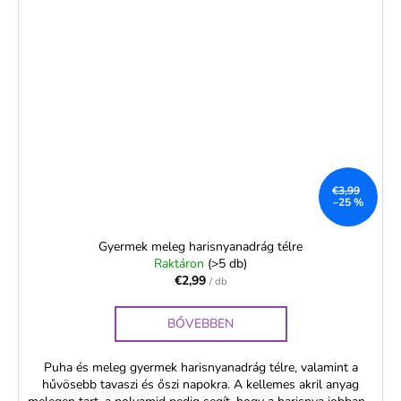
€3,99
–25 %
Gyermek meleg harisnyanadrág télre
Raktáron
(>5 db)
€2,99
/ db
BŐVEBBEN
Puha és meleg gyermek harisnyanadrág télre, valamint a
hűvösebb tavaszi és őszi napokra. A kellemes akril anyag