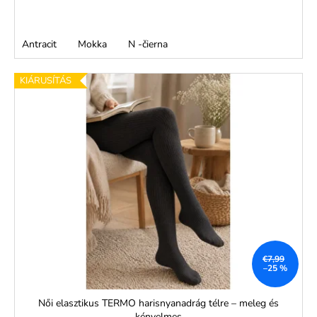
Antracit
Mokka
N -čierna
KIÁRUSÍTÁS
€7,99
–25 %
Női elasztikus TERMO harisnyanadrág télre – meleg és
kényelmes