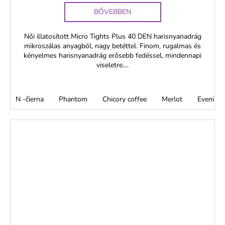
BŐVEBBEN
Női illatosított Micro Tights Plus 40 DEN harisnyanadrág
mikroszálas anyagból, nagy betéttel. Finom, rugalmas és
kényelmes harisnyanadrág erősebb fedéssel, mindennapi
viseletre....
N -čierna
Phantom
Chicory coffee
Merlot
Evening 