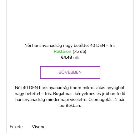
Női harisnyanadrág nagy betéttel 40 DEN – Iris
Raktáron
(>5 db)
€4,48
/ db
BŐVEBBEN
Női 40 DEN harisnyanadrág finom mikroszálas anyagból,
nagy betéttel – Iris. Rugalmas, kényelmes és jobban fedő
harisnyanadrág mindennapi viseletre. Csomagolás: 1 pár
borítékban.
Fekete
Visone