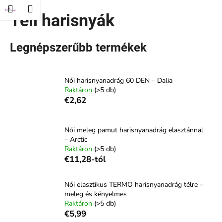
K
és
Kosár
Menü
ejelentkezés
Téli harisnyák
Ugrás
o
Vissza
Vissza
a
s
fő
á
tartalomhoz
Legnépszerűbb termékek
M
r
i
t
Női harisnyanadrág 60 DEN – Dalia
Raktáron
(>5 db)
k
€2,62
e
r
e
Női meleg pamut harisnyanadrág elasztánnal
– Arctic
s
Raktáron
(>5 db)
?
€11,28-tól
Női elasztikus TERMO harisnyanadrág télre –
meleg és kényelmes
Raktáron
(>5 db)
KERESÉS
€5,99