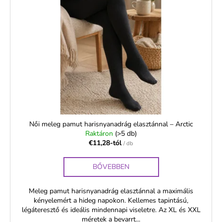
Női meleg pamut harisnyanadrág elasztánnal – Arctic
Raktáron
(>5 db)
€11,28-tól
/ db
BŐVEBBEN
Meleg pamut harisnyanadrág elasztánnal a maximális
kényelemért a hideg napokon. Kellemes tapintású,
légáteresztő és ideális mindennapi viseletre. Az XL és XXL
méretek a bevarrt...