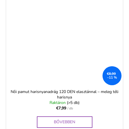
€8,99
–11 %
Női pamut harisnyanadrág 120 DEN elasztánnal – meleg téli
harisnya
Raktáron
(>5 db)
€7,99
/ db
BŐVEBBEN