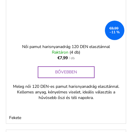
€8,99
–11 %
Női pamut harisnyanadrág 120 DEN elasztánnal
Raktáron
(4 db)
€7,99
/ db
BŐVEBBEN
Meleg női 120 DEN-es pamut harisnyanadrág elasztánnal.
Kellemes anyag, kényelmes viselet, ideális választás a
hűvösebb őszi és téli napokra.
Fekete