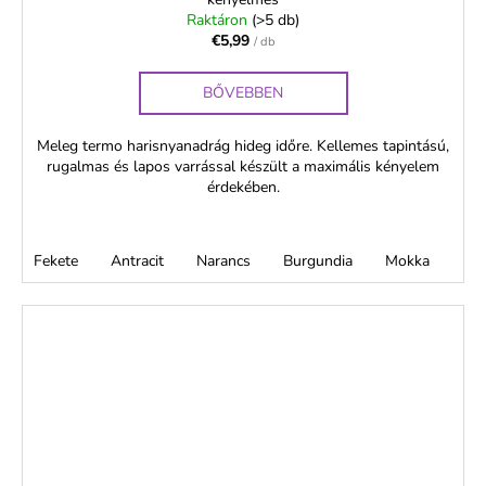
Raktáron
(>5 db)
€5,99
/ db
BŐVEBBEN
Meleg termo harisnyanadrág hideg időre. Kellemes tapintású,
rugalmas és lapos varrással készült a maximális kényelem
érdekében.
Fekete
Antracit
Narancs
Burgundia
Mokka