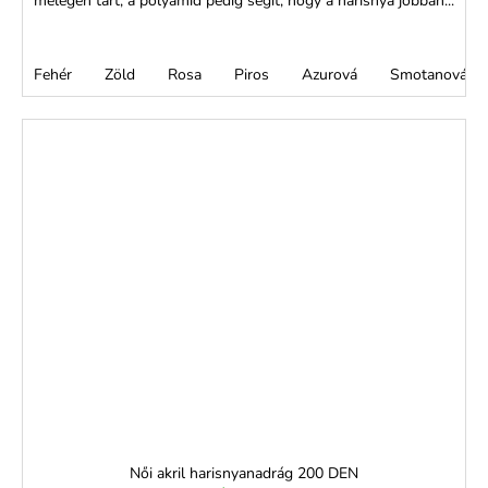
melegen tart, a polyamid pedig segít, hogy a harisnya jobban...
Fehér
Zöld
Rosa
Piros
Azurová
Smotanová
Női akril harisnyanadrág 200 DEN