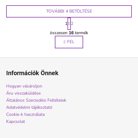
TOVÁBBI 4 BETÖLTÉSE
L
1
2
a
L
p
összesen
16
termék
i
o
FEL
s
z
á
t
s
a
L
i
á
r
Információk Önnek
b
á
n
l
Hogyan vásároljon
y
é
Áru visszaküldése
í
c
Általános Szerzodési Feltételek
t
Adatvédelmi tájékoztató
á
Cookie-k használata
s
Kapcsolat
e
l