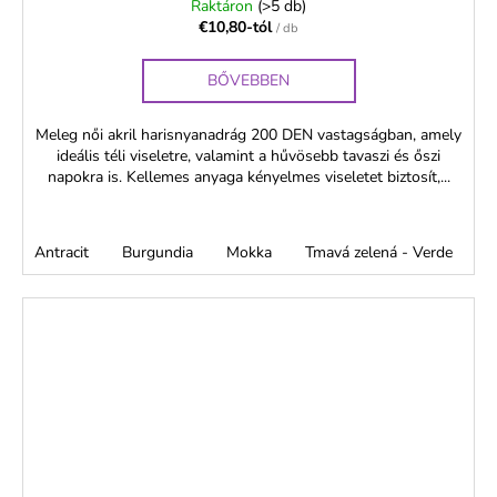
Raktáron
(>5 db)
€10,80-tól
/ db
BŐVEBBEN
Meleg női akril harisnyanadrág 200 DEN vastagságban, amely
ideális téli viseletre, valamint a hűvösebb tavaszi és őszi
napokra is. Kellemes anyaga kényelmes viseletet biztosít,...
Antracit
Burgundia
Mokka
Tmavá zelená - Verde
T