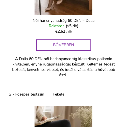
e
s
t
á
Női harisnyanadrág 60 DEN – Dalia
Raktáron
(>5 db)
j
€2,62
/ db
a
BŐVEBBEN
A Dalia 60 DEN női harisnyanadrág klasszikus poliamid
kivitelben, enyhe rugalmassággal készült. Kellemes fedést
biztosít, kényelmes viselet, és ideális választás a hűvösebb
őszi...
S - közepes testszín
Fekete