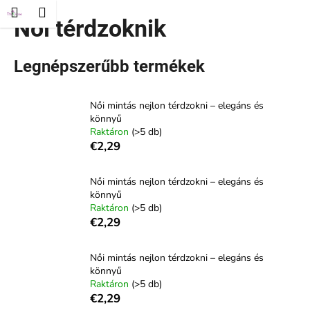
K
és
Kosár
Menü
ejelentkezés
Női térdzoknik
Ugrás
o
Vissza
Vissza
a
s
fő
á
tartalomhoz
Legnépszerűbb termékek
M
r
i
Női mintás nejlon térdzokni – elegáns és
t
könnyű
k
Raktáron
(>5 db)
e
€2,29
r
e
Női mintás nejlon térdzokni – elegáns és
könnyű
s
Raktáron
(>5 db)
?
€2,29
Női mintás nejlon térdzokni – elegáns és
könnyű
Raktáron
(>5 db)
KERESÉS
€2,29