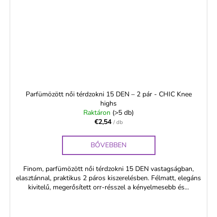
Parfümözött női térdzokni 15 DEN – 2 pár - CHIC Knee
highs
Raktáron
(>5 db)
€2,54
/ db
BŐVEBBEN
Finom, parfümözött női térdzokni 15 DEN vastagságban,
elasztánnal, praktikus 2 páros kiszerelésben. Félmatt, elegáns
kivitelű, megerősített orr-résszel a kényelmesebb és...