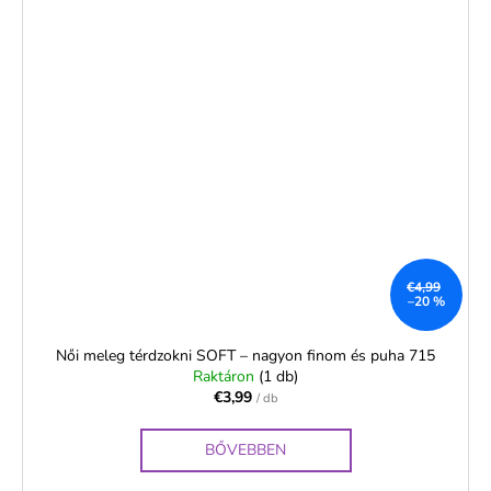
€4,99
–20 %
Női meleg térdzokni SOFT – nagyon finom és puha 715
Raktáron
(1 db)
€3,99
/ db
BŐVEBBEN