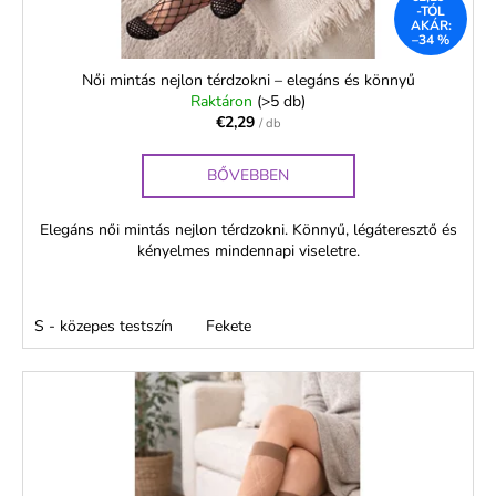
e
-TÓL
s
AKÁR:
–34 %
t
á
Női mintás nejlon térdzokni – elegáns és könnyű
Raktáron
(>5 db)
j
€2,29
/ db
a
BŐVEBBEN
Elegáns női mintás nejlon térdzokni. Könnyű, légáteresztő és
kényelmes mindennapi viseletre.
S - közepes testszín
Fekete