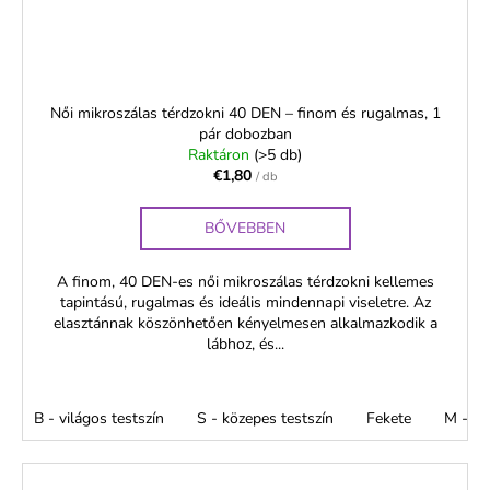
Női mikroszálas térdzokni 40 DEN – finom és rugalmas, 1
pár dobozban
Raktáron
(>5 db)
€1,80
/ db
BŐVEBBEN
A finom, 40 DEN-es női mikroszálas térdzokni kellemes
tapintású, rugalmas és ideális mindennapi viseletre. Az
elasztánnak köszönhetően kényelmesen alkalmazkodik a
lábhoz, és...
B - világos testszín
S - közepes testszín
Fekete
M - m