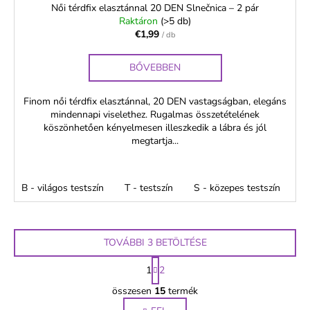
Női térdfix elasztánnal 20 DEN Slnečnica – 2 pár
Raktáron
(>5 db)
€1,99
/ db
BŐVEBBEN
Finom női térdfix elasztánnal, 20 DEN vastagságban, elegáns
mindennapi viselethez. Rugalmas összetételének
köszönhetően kényelmesen illeszkedik a lábra és jól
megtartja...
B - világos testszín
T - testszín
S - közepes testszín
F
TOVÁBBI 3 BETÖLTÉSE
L
1
2
a
L
p
összesen
15
termék
i
o