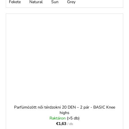
Fekete
Natural
Sun
Grey
Parfümözött női térdzokni 20 DEN – 2 pár - BASIC Knee
highs
Raktáron
(>5 db)
€1,63
/ db