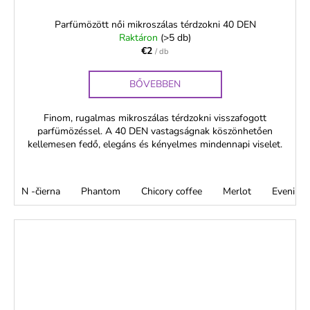
Parfümözött női mikroszálas térdzokni 40 DEN
Raktáron
(>5 db)
€2
/ db
BŐVEBBEN
Finom, rugalmas mikroszálas térdzokni visszafogott
parfümözéssel. A 40 DEN vastagságnak köszönhetően
kellemesen fedő, elegáns és kényelmes mindennapi viselet.
N -čierna
Phantom
Chicory coffee
Merlot
Evening 