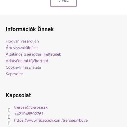
FEL
s
z
á
t
s
a
L
i
á
r
Információk Önnek
b
á
n
l
Hogyan vásároljon
y
é
Áru visszaküldése
í
c
Általános Szerzodési Feltételek
t
Adatvédelmi tájékoztató
á
Cookie-k használata
s
Kapcsolat
e
l
e
Kapcsolat
m
e
i
trerose
@
trerose.sk
+421948502761
https://www.facebook.com/trerose.vrbove