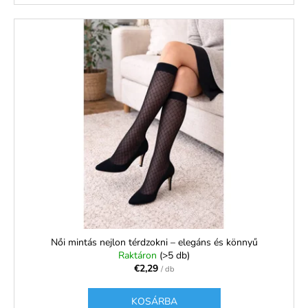
Női mintás nejlon térdzokni – elegáns és könnyű
Raktáron
(>5 db)
€2,29
/ db
KOSÁRBA