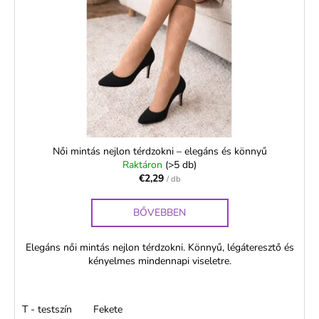
Női mintás nejlon térdzokni – elegáns és könnyű
Raktáron
(>5 db)
€2,29
/ db
BŐVEBBEN
Elegáns női mintás nejlon térdzokni. Könnyű, légáteresztő és
kényelmes mindennapi viseletre.
T - testszín
Fekete