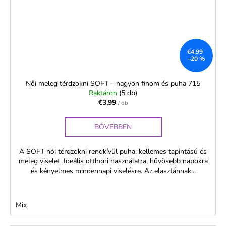
€4,99
–20 %
Női meleg térdzokni SOFT – nagyon finom és puha 715
Raktáron
(5 db)
€3,99
/ db
BŐVEBBEN
A SOFT női térdzokni rendkívül puha, kellemes tapintású és
meleg viselet. Ideális otthoni használatra, hűvösebb napokra
és kényelmes mindennapi viselésre. Az elasztánnak...
Mix