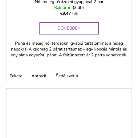
Női meleg térdzokni gyapjúval 2 pár
Raktáron
(3 db)
€9,47
/ db
BŐVEBBEN
Puha és meleg női térdzokni gyapjú tartalommal a hideg
napokra. A csomag 2 párat tartalmaz – egy kockás mintás és
egy sima egyszínű párat. A feltüntetett ár 2 párra vonatkozik.
Fekete
Antracit
Šedá svetlá