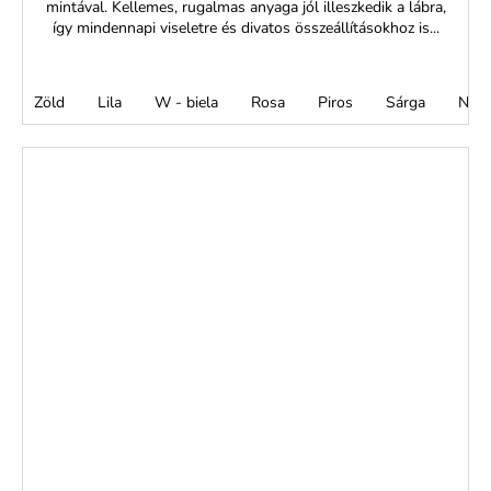
mintával. Kellemes, rugalmas anyaga jól illeszkedik a lábra,
így mindennapi viseletre és divatos összeállításokhoz is...
Zöld
Lila
W - biela
Rosa
Piros
Sárga
Nara