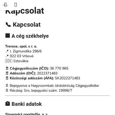
K
és
Kosár
Menü
ejelentkezés
Kapcsolat
Ugrás
o
Vissza
Vissza
a
s
fő
á
tartalomhoz
📞 Kapcsolat
M
r
i
🏢 A cég székhelye
t
Trerose, spol. s r. o.
k
📍 J. Zigmundíka 296/6
e
📍 922 03 Vrbové
r
🇸🇰 Szlovákia
e
🧾
Cégjegyzékszám (IČO):
36 770 965
🧾
Adószám (DIČ):
2022371483
s
🧾
Közösségi adószám (ÁFA):
SK2022371483
?
📄 Bejegyezve a Nagyszombati Járásbíróság Cégjegyzékébe
📄 Részleg: Sro, bejegyzési szám: 19996/T
🏦 Banki adatok
KERESÉS
Slovenská sporiteľňa, a. s.