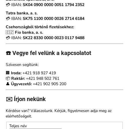
💳 IBAN:
SK04 0900 0000 0051 1794 2352
Tatra banka, a. s.
A
💳 IBAN:
SK75 1100 0000 0026 2714 6184
j
Csehországból történő fizetésekhez:
á
🇨🇿
Fio banka, a. s.
n
💳 IBAN:
SK22 8330 0000 0023 0117 9488
l
j
☎️ Vegye fel velünk a kapcsolatot
u
k
Szívesen segítünk:
🏢
Iroda:
+421 918 927 419
NŐI
📦
Raktár:
+421 948 502 761
HARISNYANADRÁG
👤
Ügyvezető:
+421 902 905 200
20
DEN
NAGY
✉️ Írjon nekünk
BETÉTTEL
140
Kérdése van? Válaszolunk. Kérjük, figyelmesen adja meg az
CM
elérhetőségeit.
–
VETERNICA
Teljes név
MAX