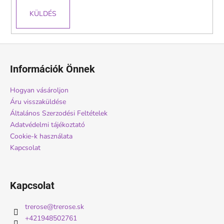
KÜLDÉS
L
á
Információk Önnek
b
l
Hogyan vásároljon
é
Áru visszaküldése
c
Általános Szerzodési Feltételek
Adatvédelmi tájékoztató
Cookie-k használata
Kapcsolat
Kapcsolat
trerose
@
trerose.sk
+421948502761