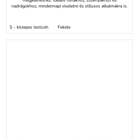
megjelenéshez. Ideális ruhákhoz, szoknyákhoz és
nadrágokhoz, mindennapi viseletre és stílusos alkalmakra is.
S - közepes testszín
Fekete