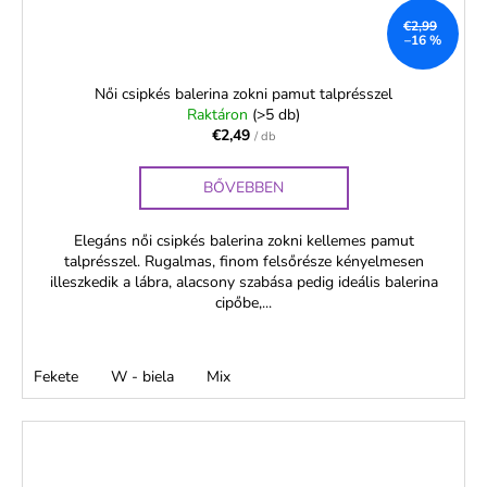
€2,99
–16 %
Női csipkés balerina zokni pamut talprésszel
Raktáron
(>5 db)
€2,49
/ db
BŐVEBBEN
Elegáns női csipkés balerina zokni kellemes pamut
talprésszel. Rugalmas, finom felsőrésze kényelmesen
illeszkedik a lábra, alacsony szabása pedig ideális balerina
cipőbe,...
Fekete
W - biela
Mix