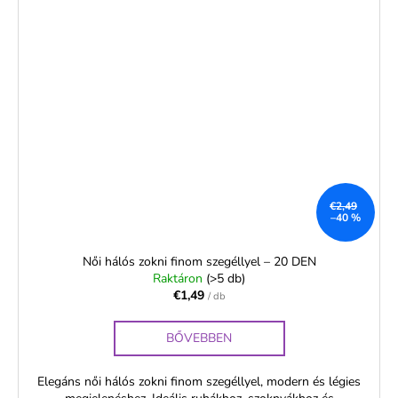
€2,49
–40 %
Női hálós zokni finom szegéllyel – 20 DEN
Raktáron
(>5 db)
€1,49
/ db
BŐVEBBEN
Elegáns női hálós zokni finom szegéllyel, modern és légies