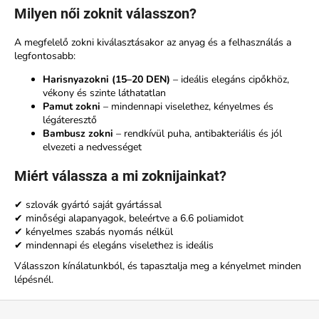
s
a
Milyen női zoknit válasszon?
i
r
A megfelelő zokni kiválasztásakor az anyag és a felhasználás a
á
legfontosabb:
n
Harisnyazokni (15–20 DEN)
– ideális elegáns cipőkhöz,
y
vékony és szinte láthatatlan
í
Pamut zokni
– mindennapi viselethez, kényelmes és
t
légáteresztő
á
Bambusz zokni
– rendkívül puha, antibakteriális és jól
s
elvezeti a nedvességet
e
Miért válassza a mi zoknijainkat?
l
e
✔ szlovák gyártó saját gyártással
m
✔ minőségi alapanyagok, beleértve a 6.6 poliamidot
e
✔ kényelmes szabás nyomás nélkül
i
✔ mindennapi és elegáns viselethez is ideális
Válasszon kínálatunkból, és tapasztalja meg a kényelmet minden
lépésnél.
L