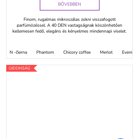
BŐVEBBEN
Finom, rugalmas mikroszálas zokni visszafogott
parfümözéssel. A 40 DEN vastagságnak köszönhetően
kellemesen fedő, elegáns és kényelmes mindennapi viselet.
N -čierna
Phantom
Chicory coffee
Merlot
Evening 
ÚJDONSÁG