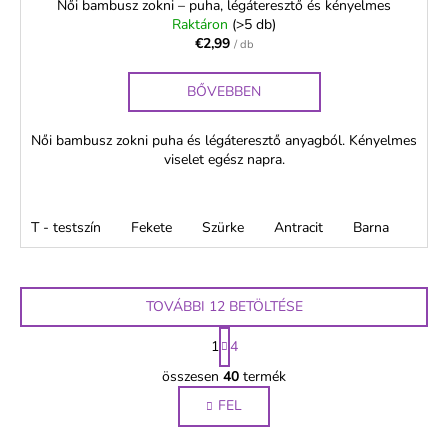
Női bambusz zokni – puha, légáteresztő és kényelmes
Raktáron
(>5 db)
€2,99
/ db
BŐVEBBEN
Női bambusz zokni puha és légáteresztő anyagból. Kényelmes
viselet egész napra.
T - testszín
Fekete
Szürke
Antracit
Barna
TOVÁBBI 12 BETÖLTÉSE
L
1
4
a
L
p
összesen
40
termék
i
o
FEL
s
z
á
t