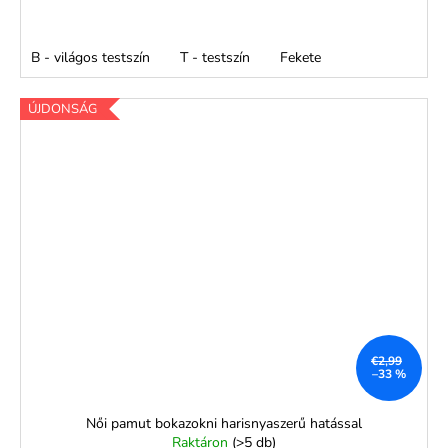
B - világos testszín
T - testszín
Fekete
ÚJDONSÁG
€2,99
–33 %
Női pamut bokazokni harisnyaszerű hatással
Raktáron
(>5 db)