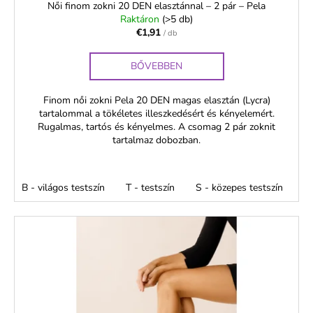
á
Női finom zokni 20 DEN elasztánnal – 2 pár – Pela
Raktáron
(>5 db)
j
€1,91
/ db
a
BŐVEBBEN
Finom női zokni Pela 20 DEN magas elasztán (Lycra)
tartalommal a tökéletes illeszkedésért és kényelemért.
Rugalmas, tartós és kényelmes. A csomag 2 pár zoknit
tartalmaz dobozban.
B - világos testszín
T - testszín
S - közepes testszín
F