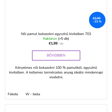
€2,99
–33 %
Női pamut bokazokni egyszínű kivitelben 703
Raktáron
(>5 db)
€1,99
/ db
BŐVEBBEN
Kényelmes női bokazokni 100 % pamutból, egyszínű
kivitelben. A kellemes természetes anyag ideális mindennapi
viseletre.
Fekete
W - biela