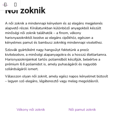
K
és
Kosár
Menü
ejelentkezés
Női zoknik
Ugrás
o
Vissza
Vissza
a
s
fő
á
tartalomhoz
A női zoknik a mindennapi kényelem és az elegáns megjelenés
M
alapvető részei. Kínálatunkban különböző anyagokból készült
r
minőségi női zoknik találhatók – a finom, vékony
i
harisnyazokniktól kezdve az elegáns cipőkhöz, egészen a
t
kényelmes pamut és bambusz zoknikig mindennapi viselethez.
k
Szlovák gyártóként nagy hangsúlyt fektetünk a precíz
e
kivitelezésre, a minőségi alapanyagokra és a hosszú élettartamra.
Harisnyazoknijainkat tartós poliamidból készítjük, beleértve a
r
prémium 6.6 poliamidot is, amely puhaságáról és nagyobb
e
szilárdságáról ismert.
s
Válasszon olyan női zoknit, amely egész napos kényelmet biztosít
?
– legyen szó elegáns, légáteresztő vagy meleg megoldásról.
KERESÉS
Vékony női zoknik
Női pamut zoknik