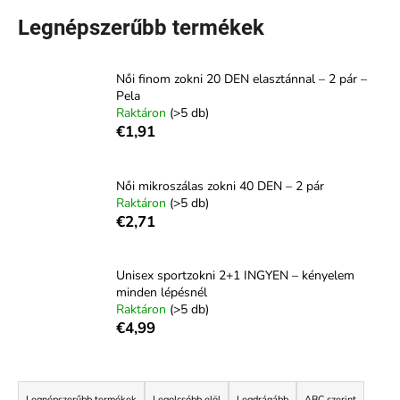
Legnépszerűbb termékek
Női finom zokni 20 DEN elasztánnal – 2 pár –
Pela
Raktáron
(>5 db)
€1,91
Női mikroszálas zokni 40 DEN – 2 pár
Raktáron
(>5 db)
€2,71
Unisex sportzokni 2+1 INGYEN – kényelem
minden lépésnél
Raktáron
(>5 db)
€4,99
T
Legnépszerűbb termékek
Legolcsóbb elöl
Legdrágább
ABC szerint