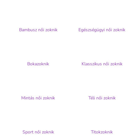
A
j
Bambusz női zoknik
Egészségügyi női zoknik
á
n
l
j
u
Bokazoknik
Klasszikus női zoknik
k
NŐI
STRETCH
NARCIS
Mintás női zoknik
Téli női zoknik
15
DEN
HARISNYANADRÁG,
MEGERŐSÍTETT
ORR-
RÉSSZEL
Sport női zoknik
Titokzoknik
€2,08