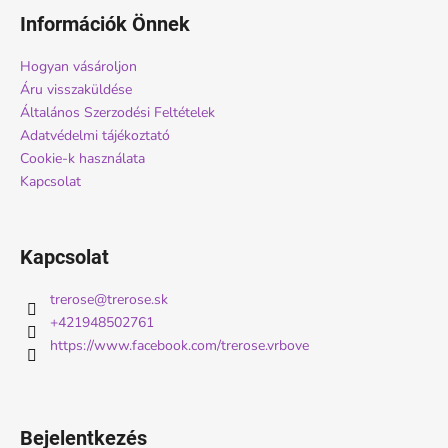
á
Információk Önnek
b
l
Hogyan vásároljon
é
Áru visszaküldése
c
Általános Szerzodési Feltételek
Adatvédelmi tájékoztató
Cookie-k használata
Kapcsolat
Kapcsolat
trerose
@
trerose.sk
+421948502761
https://www.facebook.com/trerose.vrbove
Bejelentkezés