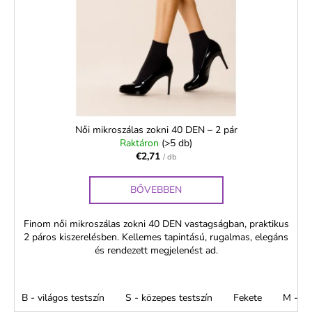
Női mikroszálas zokni 40 DEN – 2 pár
Raktáron
(>5 db)
€2,71
/ db
BŐVEBBEN
Finom női mikroszálas zokni 40 DEN vastagságban, praktikus
2 páros kiszerelésben. Kellemes tapintású, rugalmas, elegáns
és rendezett megjelenést ad.
B - világos testszín
S - közepes testszín
Fekete
M - m