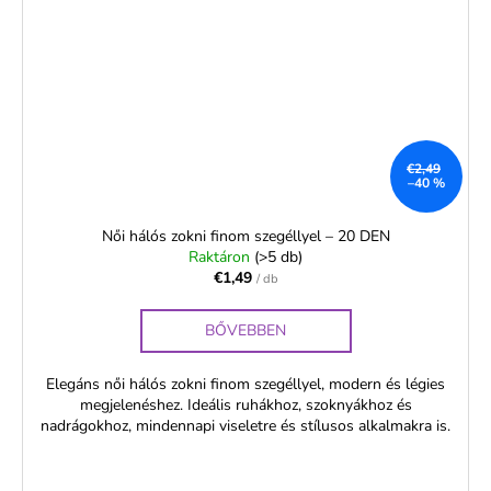
€2,49
–40 %
Női hálós zokni finom szegéllyel – 20 DEN
Raktáron
(>5 db)
€1,49
/ db
BŐVEBBEN
Elegáns női hálós zokni finom szegéllyel, modern és légies
megjelenéshez. Ideális ruhákhoz, szoknyákhoz és
nadrágokhoz, mindennapi viseletre és stílusos alkalmakra is.