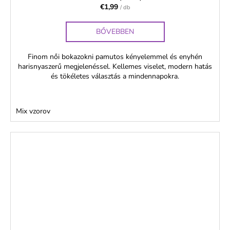
€1,99
/ db
BŐVEBBEN
Finom női bokazokni pamutos kényelemmel és enyhén
harisnyaszerű megjelenéssel. Kellemes viselet, modern hatás
és tökéletes választás a mindennapokra.
Mix vzorov