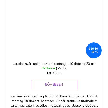
€10,80
–16 %
Karafiát nyári női titokzokni csomag – 10 doboz / 20 pár
Raktáron
(>5 db)
€8,99
/ db
BŐVEBBEN
Kedvező nyári csomag finom női Karafiát titokzoknikból. A
csomag 10 dobozt, összesen 20 pár praktikus titokzoknit
tartalmaz balerinacipőbe, mokaszinba és alacsony cipőbe....