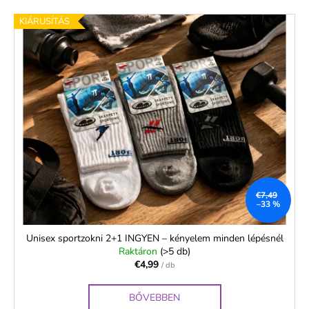
KIÁRUSÍTÁS
€7,49
–33 %
Unisex sportzokni 2+1 INGYEN – kényelem minden lépésnél
Raktáron
(>5 db)
€4,99
/ db
BŐVEBBEN