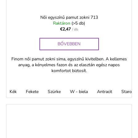
Női egyszínű pamut zokni 713
Raktáron
(>5 db)
€2,47
/ db
BŐVEBBEN
Finom női pamut zokni sima, egyszínű kivitelben. A kellemes
anyag, a kényelmes fazon és az elasztán egész napos
komfortot biztosít.
Kék
Fekete
Szürke
W - biela
Antracit
Staroru