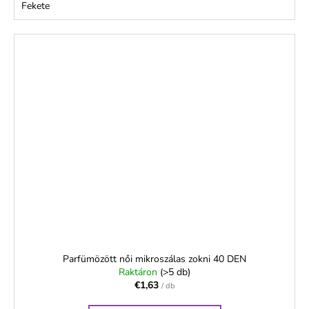
Fekete
Parfümözött női mikroszálas zokni 40 DEN
Raktáron
(>5 db)
€1,63
/ db