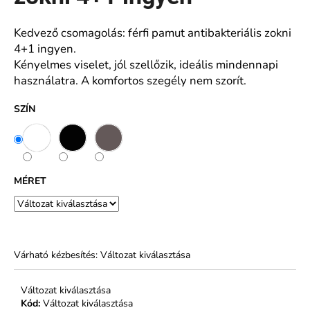
ből
0,0
csillag.
Kedvező csomagolás: férfi pamut antibakteriális zokni
A
4+1 ingyen.
j
Kényelmes viselet, jól szellőzik, ideális mindennapi
á
használatra. A komfortos szegély nem szorít.
n
l
SZÍN
j
u
k
MÉRET
NŐI
PAMUT
ALSÓ
MAGASABB
DERÉKRÉSSZEL
-
Várható kézbesítés:
Változat kiválasztása
FERA
€5,94
Változat kiválasztása
Kód:
Változat kiválasztása