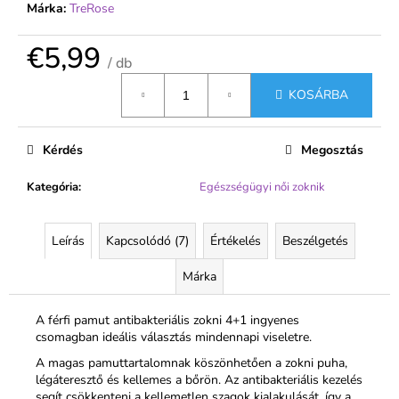
Márka:
TreRose
€5,99
/ db
Egységár:
KOSÁRBA
Kérdés
Megosztás
Kategória
:
Egészségügyi női zoknik
Leírás
Kapcsolódó (7)
Értékelés
Beszélgetés
Márka
A férfi pamut antibakteriális zokni 4+1 ingyenes
csomagban ideális választás mindennapi viseletre.
A magas pamuttartalomnak köszönhetően a zokni puha,
légáteresztő és kellemes a bőrön. Az antibakteriális kezelés
segít csökkenteni a kellemetlen szagok kialakulását, így a