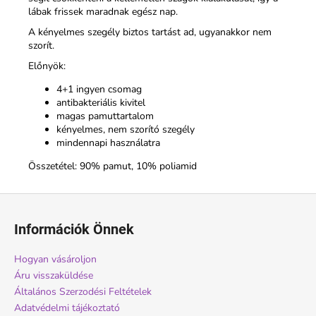
lábak frissek maradnak egész nap.
A kényelmes szegély biztos tartást ad, ugyanakkor nem
szorít.
Előnyök:
4+1 ingyen csomag
antibakteriális kivitel
magas pamuttartalom
kényelmes, nem szorító szegély
mindennapi használatra
Összetétel: 90% pamut, 10% poliamid
L
á
Információk Önnek
b
l
Hogyan vásároljon
é
Áru visszaküldése
c
Általános Szerzodési Feltételek
Adatvédelmi tájékoztató