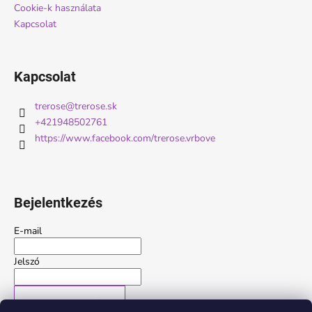
Cookie-k használata
Kapcsolat
Kapcsolat
trerose
@
trerose.sk
+421948502761
https://www.facebook.com/trerose.vrbove
Bejelentkezés
E-mail
Jelszó
BEJELENTKEZÉS