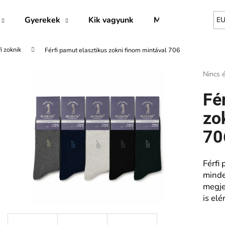
Gyerekek
Kik vagyunk
Márkák
E
i zoknik
Férfi pamut elasztikus zokni finom mintával 706
Mit keres?
A
Nincs é
termék
átlago
KERESÉS
Fé
értékel
5-
zo
ből
0,0
70
Ajánljuk
csillag.
Férfi
minde
megje
is elé