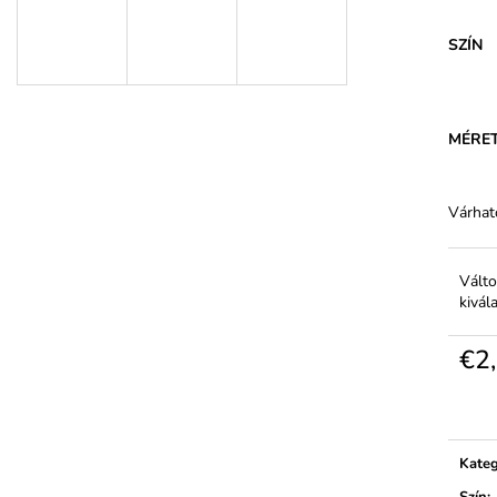
NŐI PAMUT ALSÓ MAGASABB
NŐI FINOM ZOK
DERÉKRÉSSZEL - FERA
ELASZTÁNNAL –
SZÍN
€5,94
€1,91
MÉRE
Várhat
Válto
kivál
€2
Egysé
Kateg
Szín
: