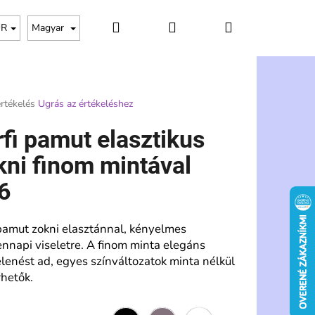
Keresés
Bejelentkezés
Kosár
UR
Magyar
rtékelés
Ugrás az értékeléshez
s
rfi pamut elasztikus
ése
kni finom mintával
6
 pamut zokni elasztánnal, kényelmes
nnapi viseletre. A finom minta elegáns
lenést ad, egyes színváltozatok minta nélkül
rhetők.
Következő