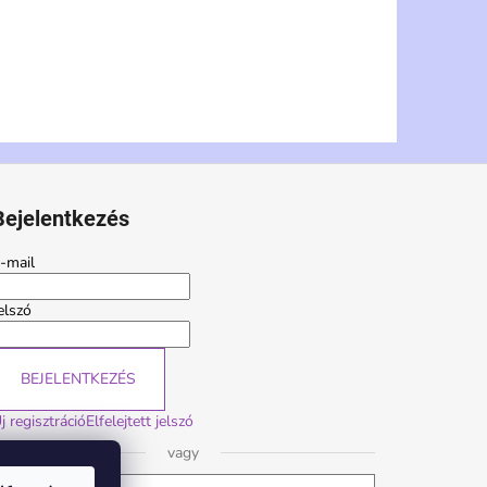
Bejelentkezés
-mail
elszó
BEJELENTKEZÉS
j regisztráció
Elfelejtett jelszó
vagy