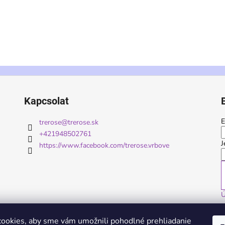
Kapcsolat
E
trerose
@
trerose.sk
+421948502761
J
https://www.facebook.com/trerose.vrbove
Ú
ookies, aby sme vám umožnili pohodlné prehliadanie