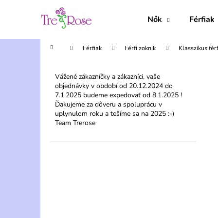
K
Ugrás
a
o
Nők
Férfiak
fő
Vissza
Vissza
s
tartalomhoz
a boltba
a boltba
á
Kezdőlap
Férfiak
Férfi zoknik
Klasszikus férf
r
O
l
Vážené zákazníčky a zákazníci, vaše
objednávky v období od 20.12.2024 do
d
7.1.2025 budeme expedovať od 8.1.2025 !
a
Ďakujeme za dôveru a spoluprácu v
l
uplynulom roku a tešíme sa na 2025 :-)
Team Trerose
s
ó
p
a
n
e
l