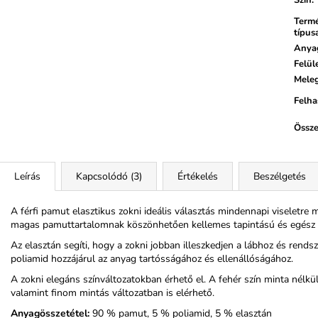
Term
típus
Anya
Felül
Mele
Felha
Össze
Leírás
Kapcsolódó (3)
Értékelés
Beszélgetés
A férfi pamut elasztikus zokni ideális választás mindennapi viseletr
magas pamuttartalomnak köszönhetően kellemes tapintású és egész na
Az elasztán segíti, hogy a zokni jobban illeszkedjen a lábhoz és rends
poliamid hozzájárul az anyag tartósságához és ellenállóságához.
A zokni elegáns színváltozatokban érhető el. A fehér szín minta nélküli
valamint finom mintás változatban is elérhető.
Anyagösszetétel:
90 % pamut, 5 % poliamid, 5 % elasztán