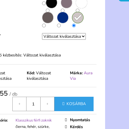
NI 20 DEN
 2 PÁR – PELA
T
ó kézbesítés:
Változat kiválasztása
zat
Kód:
Változat
Márka:
Aura
asztása
kiválasztása
Via
,55
/ db
gár:
KOSÁRBA
Nyomtatás
ória
:
Klasszikus férfi zoknik
čierna, fehér, szürke,
Kérdés