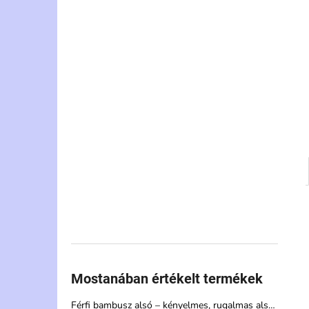
Mostanában értékelt termékek
Férfi bambusz alsó – kényelmes, rugalmas alsónemű magas nedvszívó képességgel