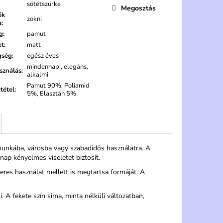
sötétszürke
Megosztás
ék
zokni
a
:
g
:
pamut
et
:
matt
gség
:
egész éves
mindennapi, elegáns,
sználás
:
alkalmi
Pamut 90%, Poliamid
tétel
:
5%, Elasztán 5%
e munkába, városba vagy szabadidős használatra. A
p kényelmes viseletet biztosít.
zeres használat mellett is megtartsa formáját. A
. A fekete szín sima, minta nélküli változatban,