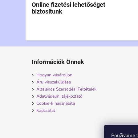
Online fizetési lehetőséget
biztosítunk
L
á
Információk Önnek
b
l
Hogyan vásároljon
é
Áru visszaküldése
c
Általános Szerzodési Feltételek
Adatvédelmi tájékoztató
Cookie-k használata
Kapcsolat
Používame c