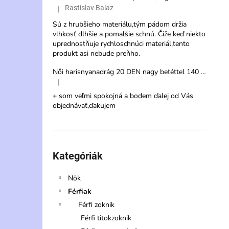
Rastislav Balaz
|
A termék értékelése 5-ből 3 csillag.
Sú z hrubšieho materiálu,tým pádom držia
vlhkosť dlhšie a pomalšie schnú. Čiže keď niekto
uprednostňuje rychloschnúci materiál,tento
produkt asi nebude preňho.
Női harisnyanadrág 20 DEN nagy betéttel 140 cm – Veternica Max
|
A termék értékelése 5-ből 5 csillag.
+ som veľmi spokojná a bodem ďalej od Vás
objednávať,ďakujem
Kategóriák
átugrása
Kategóriák
Nők
Férfiak
Férfi zoknik
Férfi titokzoknik