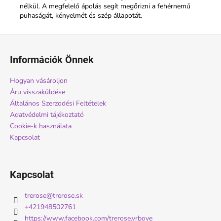
nélkül. A megfelelő ápolás segít megőrizni a fehérnemű
puhaságát, kényelmét és szép állapotát.
L
á
Információk Önnek
b
l
Hogyan vásároljon
é
Áru visszaküldése
c
Általános Szerzodési Feltételek
Adatvédelmi tájékoztató
Cookie-k használata
Kapcsolat
Kapcsolat
trerose
@
trerose.sk
+421948502761
https://www.facebook.com/trerose.vrbove