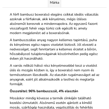
Márka
A férfi bambusz boxeralsó elegáns csíkkal ideális választás
azoknak a férfiaknak, akik kényelmes, mégis ízléses
alsóneműt keresnek a mindennapokra. Az egyszerű fazont
visszafogott fehér vagy türkiz csík egészíti ki, amely
modern megjelenést ad a boxeralsónak.
A bambuszszálas anyag nagyon kellemes tapintású, puha
és kényelmes egész napos viseletet biztosít. Jól elvezeti a
nedvességet, segít fenntartani a kellemes érzetet a bőrön,
hőszabályozó tulajdonságainak köszönhetően pedig egész
évben jól használható.
A varrás nélküli hátsó rész kényelmesebbé teszi a viselést
ülés és mozgás közben is, így a boxeralsó nem nyom és
természetesen illeszkedik. Az elasztán rugalmasságot ad az
anyagnak, ezért jól alkalmazkodik a testhez és megtartja
formáját.
Összetétel: 96% bambuszszál, 4% elasztán
Mosáskor mindig kövesse a termék címkéjén található
kezelési útmutatót. Alsónemű esetén ajánlott a kímélő
mosás, szárítógép használata, vegytisztítás és fehérítés