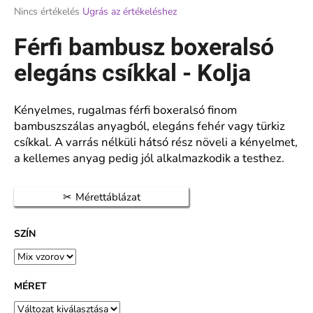
A
Nincs értékelés
Ugrás az értékeléshez
termék
átlagos
Férfi bambusz boxeralsó
A
értékelése
j
5-
elegáns csíkkal - Kolja
á
ből
n
0,0
l
csillag.
Kényelmes, rugalmas férfi boxeralsó finom
j
bambuszszálas anyagból, elegáns fehér vagy türkiz
u
csíkkal. A varrás nélküli hátsó rész növeli a kényelmet,
k
a kellemes anyag pedig jól alkalmazkodik a testhez.
NŐI
Mérettáblázat
HARISNYANADRÁG
20
DEN
SZÍN
NAGY
BETÉTTEL
140
CM
–
MÉRET
VETERNICA
MAX