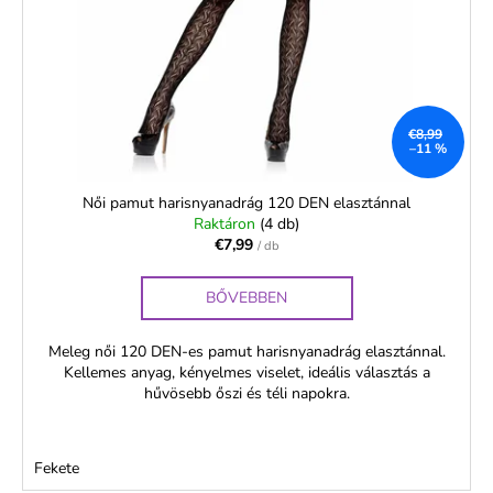
k
e
e
n
k
A
d
l
j
e
i
á
z
n
€8,99
s
–11 %
é
l
t
j
s
á
Női pamut harisnyanadrág 120 DEN elasztánnal
u
e
Raktáron
(4 db)
j
k
€7,99
/ db
a
NŐI
BŐVEBBEN
STRETCH
NARCIS
Meleg női 120 DEN-es pamut harisnyanadrág elasztánnal.
15
DEN
Kellemes anyag, kényelmes viselet, ideális választás a
HARISNYANADRÁG,
hűvösebb őszi és téli napokra.
MEGERŐSÍTETT
ORR-
RÉSSZEL
Fekete
€2,08