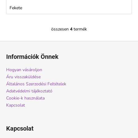
Fekete
összesen
4
termék
L
i
L
s
á
t
Információk Önnek
a
b
i
l
Hogyan vásároljon
r
é
Áru visszaküldése
á
c
Általános Szerzodési Feltételek
n
Adatvédelmi tájékoztató
y
Cookie-k használata
í
Kapcsolat
t
á
s
e
Kapcsolat
l