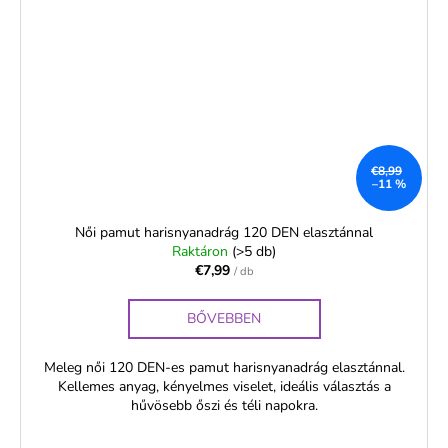
€8,99
–11 %
Női pamut harisnyanadrág 120 DEN elasztánnal
Raktáron
(>5 db)
€7,99
/ db
BŐVEBBEN
Meleg női 120 DEN-es pamut harisnyanadrág elasztánnal.
Kellemes anyag, kényelmes viselet, ideális választás a
hűvösebb őszi és téli napokra.