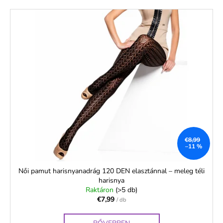
€8,99
–11 %
Női pamut harisnyanadrág 120 DEN elasztánnal – meleg téli
harisnya
Raktáron
(>5 db)
€7,99
/ db