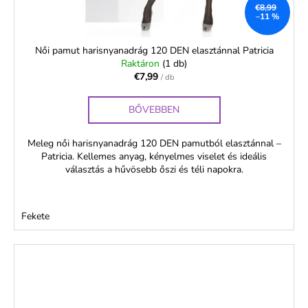
€8,99
–11 %
Női pamut harisnyanadrág 120 DEN elasztánnal Patricia
Raktáron
(1 db)
€7,99
/ db
BŐVEBBEN
Meleg női harisnyanadrág 120 DEN pamutból elasztánnal –
Patricia. Kellemes anyag, kényelmes viselet és ideális
választás a hűvösebb őszi és téli napokra.
Fekete