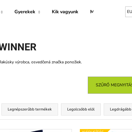
Gyerekek
Kik vagyunk
Márkák
E
Mit keres?
WINNER
KERESÉS
Rakúsky výrobca, osvedčená značka ponožiek.
Ajánljuk
SZŰRŐ MEGNYITÁ
T
e
Legnépszerűbb termékek
Legolcsóbb elöl
Legdrágább
r
m
T