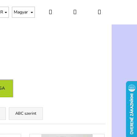
Keresés
Bejelentkezés
Kosár
UR
Magyar
SA
ABC szerint
Következő