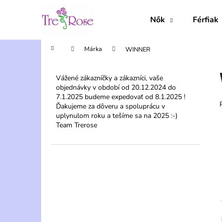
K
Ugrás
a
o
Nők
Férfiak
fő
Vissza
Vissza
s
tartalomhoz
a boltba
a boltba
á
Kezdőlap
Márka
WINNER
r
O
l
Vážené zákazníčky a zákazníci, vaše
objednávky v období od 20.12.2024 do
d
7.1.2025 budeme expedovať od 8.1.2025 !
a
Ďakujeme za dôveru a spoluprácu v
l
uplynulom roku a tešíme sa na 2025 :-)
Team Trerose
s
ó
p
a
n
e
l