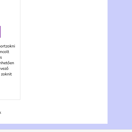
ortzokni
ncolt
as
nhetően
dvező
 zoknit
k