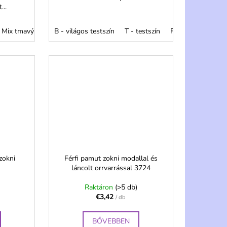
...
Mix tmavý
B - világos testszín
T - testszín
Fekete
Antracit
zokni
Férfi pamut zokni modallal és
láncolt orrvarrással 3724
Raktáron
(>5 db)
€3,42
/ db
BŐVEBBEN