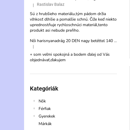
Rastislav Balaz
|
A termék értékelése 5-ből 3 csillag.
Sú z hrubšieho materiálu,tým pádom držia
vlhkosť dlhšie a pomalšie schnú. Čiže keď niekto
uprednostňuje rychloschnúci materiál,tento
produkt asi nebude preňho.
Női harisnyanadrág 20 DEN nagy betéttel 140 cm – Veternica Max
|
A termék értékelése 5-ből 5 csillag.
+ som veľmi spokojná a bodem ďalej od Vás
objednávať,ďakujem
Kategóriák
átugrása
Kategóriák
Nők
Férfiak
Gyerekek
Márkák