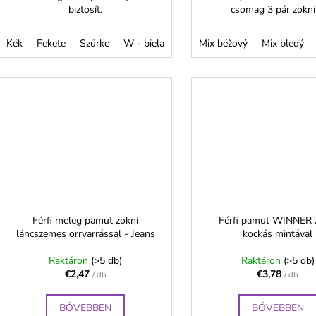
biztosít.
csomag 3 pár zoknit
Kék
Fekete
Szürke
W - biela
Mix béžový
Mix bledý
Férfi meleg pamut zokni
Férfi pamut WINNER 
láncszemes orrvarrással - Jeans
kockás mintával
Raktáron
(>5 db)
Raktáron
(>5 db)
€2,47
€3,78
/ db
/ db
BŐVEBBEN
BŐVEBBEN