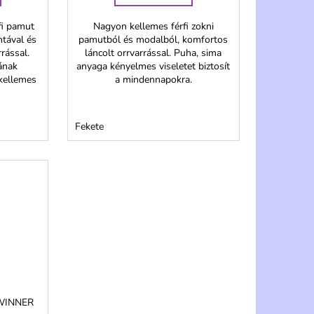
fi pamut
Nagyon kellemes férfi zokni
tával és
pamutból és modalból, komfortos
rással.
láncolt orrvarrással. Puha, sima
ának
anyaga kényelmes viseletet biztosít
kellemes
a mindennapokra.
Fekete
i WINNER