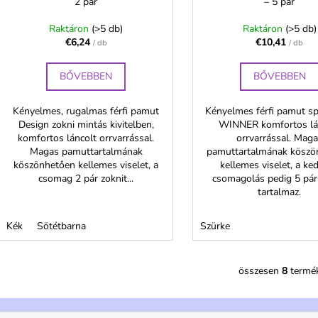
2 pár
– 5 pár
Raktáron
(>5 db)
Raktáron
(>5 db)
€6,24
€10,41
/ db
/ db
BŐVEBBEN
BŐVEBBEN
Kényelmes, rugalmas férfi pamut
Kényelmes férfi pamut sp
Design zokni mintás kivitelben,
WINNER komfortos lá
komfortos láncolt orrvarrással.
orrvarrással. Mag
Magas pamuttartalmának
pamuttartalmának köszö
köszönhetően kellemes viselet, a
kellemes viselet, a ke
csomag 2 pár zoknit...
csomagolás pedig 5 pár
tartalmaz.
Kék
Sötétbarna
Szürke
összesen
8
termé
L
i
s