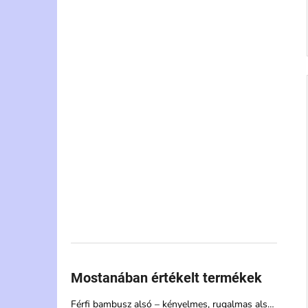
Mostanában értékelt termékek
Férfi bambusz alsó – kényelmes, rugalmas alsónemű magas nedvszívó képességgel