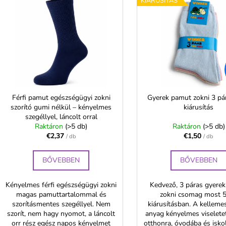
é
KIÁRUSÍTÁS
NŐI PAMUT ALSÓ MAGASABB
NŐI FINOM ZOK
e
DERÉKRÉSSZEL - FERA
ELASZTÁNNAL –
k
r
€5,94
€1,91
e
m
k
é
r
k
e
e
n
k
d
Férfi pamut egészségügyi zokni
Gyerek pamut zokni 3 p
e
szorító gumi nélkül – kényelmes
kiárusítás
szegéllyel, láncolt orral
z
s
Raktáron
(>5 db)
Raktáron
(>5 db)
é
€2,37
€1,50
t
/ db
/ db
s
á
e
BŐVEBBEN
BŐVEBBEN
a
Kényelmes férfi egészségügyi zokni
Kedvező, 3 páras gyere
magas pamuttartalommal és
zokni csomag most
szorításmentes szegéllyel. Nem
kiárusításban. A kellem
szorít, nem hagy nyomot, a láncolt
anyag kényelmes viseletet
orr rész egész napos kényelmet
otthonra, óvodába és iskol