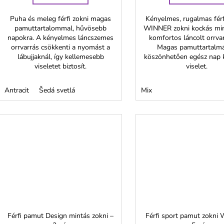
Puha és meleg férfi zokni magas
Kényelmes, rugalmas fér
pamuttartalommal, hűvösebb
WINNER zokni kockás min
napokra. A kényelmes láncszemes
komfortos láncolt orrvar
orrvarrás csökkenti a nyomást a
Magas pamuttartalm
lábujjaknál, így kellemesebb
köszönhetően egész nap 
viseletet biztosít.
viselet.
Antracit
Šedá svetlá
Mix
Férfi pamut Design mintás zokni –
Férfi sport pamut zokn