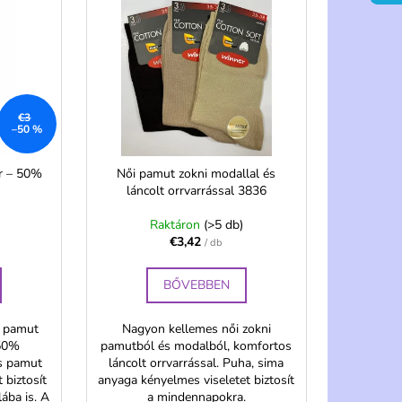
NI 20 DEN
 2 PÁR – PELA
€3
–50 %
ár – 50%
Női pamut zokni modallal és
láncolt orrvarrással 3836
Raktáron
(>5 db)
€3,42
/ db
BŐVEBBEN
k pamut
Nagyon kellemes női zokni
 50%
pamutból és modalból, komfortos
es pamut
láncolt orrvarrással. Puha, sima
 biztosít
anyaga kényelmes viseletet biztosít
ába is. A
a mindennapokra.