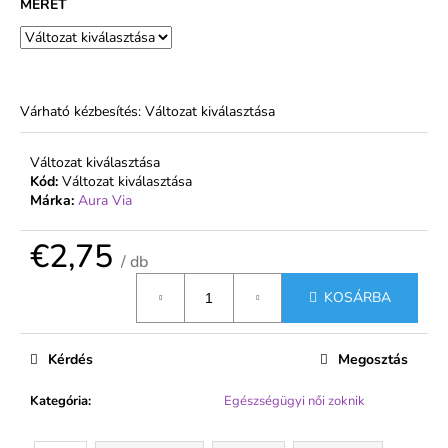
MÉRET
€1,91
Várható kézbesítés:
Változat kiválasztása
Változat kiválasztása
Kód:
Változat kiválasztása
Márka:
Aura Via
€2,75
/ db
Egységár:
KOSÁRBA
Kérdés
Megosztás
Kategória
:
Egészségügyi női zoknik