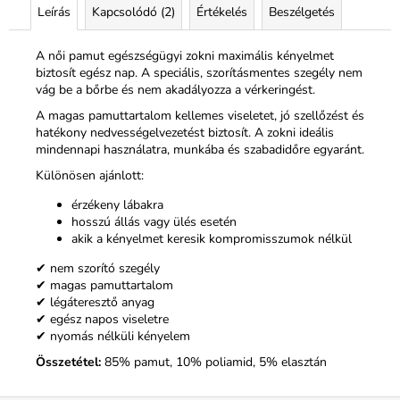
Leírás
Kapcsolódó (2)
Értékelés
Beszélgetés
A női pamut egészségügyi zokni maximális kényelmet
biztosít egész nap. A speciális, szorításmentes szegély nem
vág be a bőrbe és nem akadályozza a vérkeringést.
A magas pamuttartalom kellemes viseletet, jó szellőzést és
hatékony nedvességelvezetést biztosít. A zokni ideális
mindennapi használatra, munkába és szabadidőre egyaránt.
Különösen ajánlott:
érzékeny lábakra
hosszú állás vagy ülés esetén
akik a kényelmet keresik kompromisszumok nélkül
✔ nem szorító szegély
✔ magas pamuttartalom
✔ légáteresztő anyag
✔ egész napos viseletre
✔ nyomás nélküli kényelem
Összetétel:
85% pamut, 10% poliamid, 5% elasztán