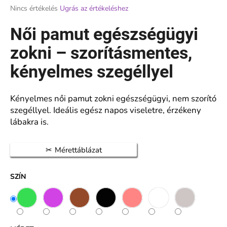
A
Nincs értékelés
Ugrás az értékeléshez
termék
átlagos
Női pamut egészségügyi
A
értékelése
j
5-
zokni – szorításmentes,
á
ből
n
0,0
kényelmes szegéllyel
l
csillag.
j
u
Kényelmes női pamut zokni egészségügyi, nem szorító
k
szegéllyel. Ideális egész napos viseletre, érzékeny
lábakra is.
NŐI
FINOM
Mérettáblázat
ZOKNI
20
DEN
SZÍN
ELASZTÁNNAL
–
2
PÁR
–
PELA