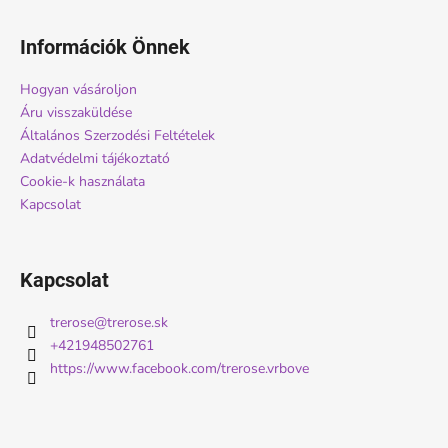
L
á
Információk Önnek
b
l
Hogyan vásároljon
é
Áru visszaküldése
c
Általános Szerzodési Feltételek
Adatvédelmi tájékoztató
Cookie-k használata
Kapcsolat
Kapcsolat
trerose
@
trerose.sk
+421948502761
https://www.facebook.com/trerose.vrbove