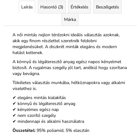
Leírás
Hasonló (3)
Értékelés
Beszélgetés
Márka
A női mintás nejlon térdzokni ideális választás azoknak,
akik egy finom részlettel szeretnék feldobni
megjelenésüket. A diszkrét minták elegáns és modern
hatást keltenek.
A könnyű és légáteresztő anyag egész napos kényelmet
biztosít. A rugalmas szegély jól tart, anélkül hogy szorítana
vagy bevágna.
Tökéletes választás munkába, hétköznapokra vagy alkalmi
viselethez is.
✔ elegáns mintás kialakítás
✔ könnyű és légáteresztő anyag
✔ kényelmes egész nap
✔ nem szorító szegély
✔ mindennapi és alkalmi használatra
Összetétel:
95% poliamid, 5% elasztán