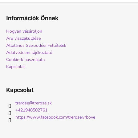
L
á
Információk Önnek
b
l
Hogyan vásároljon
é
Áru visszaküldése
c
Általános Szerzodési Feltételek
Adatvédelmi tájékoztató
Cookie-k használata
Kapcsolat
Kapcsolat
trerose
@
trerose.sk
+421948502761
https://www.facebook.com/trerose.vrbove