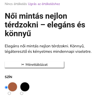
A
Nincs értékelés
Ugrás az értékeléshez
termék
átlagos
Női mintás nejlon
A
értékelése
j
5-
térdzokni – elegáns és
á
ből
n
0,0
könnyű
l
csillag.
j
u
Elegáns női mintás nejlon térdzokni. Könnyű,
k
légáteresztő és kényelmes mindennapi viseletre.
NŐI
Mérettáblázat
HARISNYANADRÁG
20
DEN
SZÍN
NAGY
BETÉTTEL
140
CM
–
VETERNICA
MAX