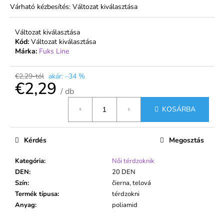
Várható kézbesítés:
Változat kiválasztása
€1,99
Változat kiválasztása
Kód:
Változat kiválasztása
Márka:
Fuks Line
€2,29-tól
akár: –34 %
€2,29
/ db
Egységár:
KOSÁRBA
Kérdés
Megosztás
Kategória
:
Női térdzoknik
DEN
:
20 DEN
Szín
:
čierna, telová
Termék típusa
:
térdzokni
Anyag
:
poliamid