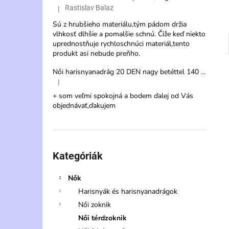
Rastislav Balaz
|
A termék értékelése 5-ből 3 csillag.
Sú z hrubšieho materiálu,tým pádom držia
vlhkosť dlhšie a pomalšie schnú. Čiže keď niekto
uprednostňuje rychloschnúci materiál,tento
produkt asi nebude preňho.
Női harisnyanadrág 20 DEN nagy betéttel 140 cm – Veternica Max
|
A termék értékelése 5-ből 5 csillag.
+ som veľmi spokojná a bodem ďalej od Vás
objednávať,ďakujem
Kategóriák
átugrása
Kategóriák
Nők
Harisnyák és harisnyanadrágok
Női zoknik
Női térdzoknik