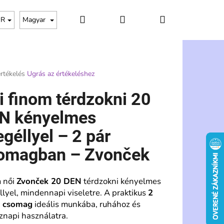
Keresés
Bejelentkezés
Kosár
UR
Magyar
rtékelés
Ugrás az értékeléshez
s
i finom térdzokni 20
ése
N kényelmes
egéllyel – 2 pár
omagban – Zvonček
 női
Zvonček 20 DEN
térdzokni kényelmes
llyel, mindennapi viseletre. A praktikus
2
Következő
s csomag
ideális munkába, ruhához és
znapi használatra.