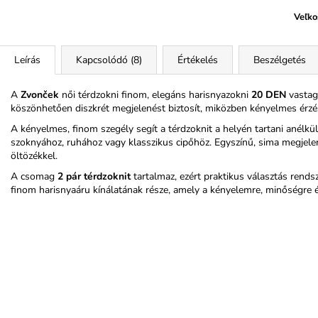
Veľko
Leírás
Kapcsolódó (8)
Értékelés
Beszélgetés
A
Zvonček
női térdzokni finom, elegáns harisnyazokni
20 DEN
vastag
köszönhetően diszkrét megjelenést biztosít, miközben kényelmes érzé
A kényelmes, finom szegély segít a térdzoknit a helyén tartani anélkü
szoknyához, ruhához vagy klasszikus cipőhöz. Egyszínű, sima megje
öltözékkel.
A csomag
2 pár térdzoknit
tartalmaz, ezért praktikus választás rend
finom harisnyaáru kínálatának része, amely a kényelemre, minőségre é