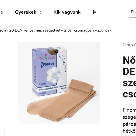
Gyerekek
Kik vagyunk
Márkák
E
dzokni 20 DEN kényelmes szegéllyel – 2 pár csomagban – Zvonček
Mit keres?
A
Nincs é
termék
átlago
KERESÉS
Nő
értékel
5-
DE
ből
0,0
sz
Ajánljuk
csillag.
cs
Finom
szegé
páro
hétkö