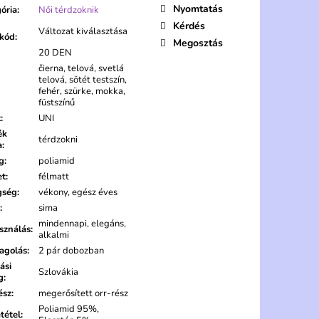
Nyomtatás
ória
:
Női térdzoknik
Kérdés
Változat kiválasztása
lkód
:
Megosztás
20 DEN
čierna, telová, svetlá
telová, sötét testszín,
fehér, szürke, mokka,
füstszínű
t
:
UNI
ék
térdzokni
a
:
g
:
poliamid
et
:
félmatt
gség
:
vékony, egész éves
:
sima
mindennapi, elegáns,
sználás
:
alkalmi
agolás
:
2 pár dobozban
ási
Szlovákia
g
:
ész
:
megerősített orr-rész
Poliamid 95%,
tétel
: