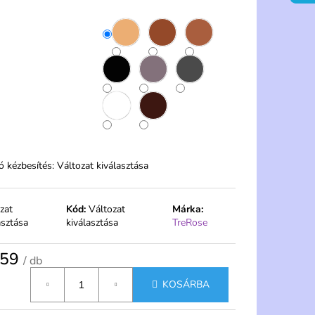
LSÓ MAGASABB
- FERA
ó kézbesítés:
Változat kiválasztása
zat
Kód:
Változat
Márka:
asztása
kiválasztása
TreRose
,59
/ db
gár:
KOSÁRBA