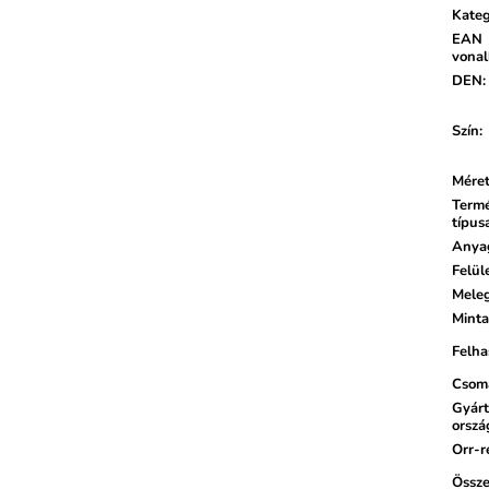
Kateg
EAN
vona
DEN
:
Szín
:
Mére
Term
típus
Anya
Felül
Mele
Minta
Felha
Csom
Gyárt
orszá
Orr-r
Össze