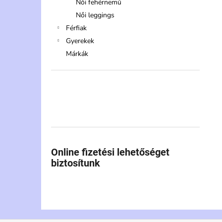
Női fehérnemű
Női leggings
Férfiak
Gyerekek
Márkák
Online fizetési lehetőséget
biztosítunk