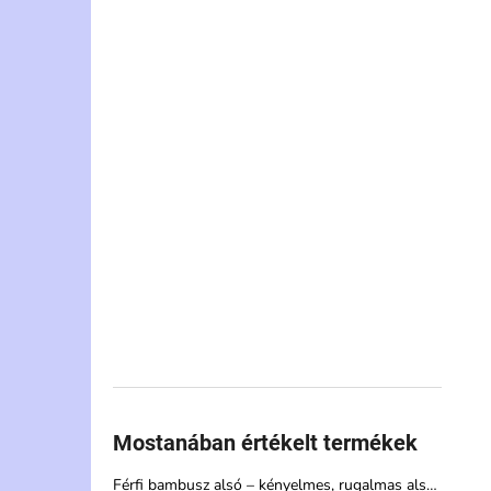
Mostanában értékelt termékek
Férfi bambusz alsó – kényelmes, rugalmas alsónemű magas nedvszívó képességgel