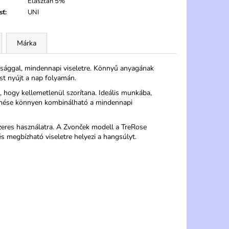
Elasztán 5%
sť
:
UNI
Márka
sággal, mindennapi viseletre. Könnyű anyagának
st nyújt a nap folyamán.
l, hogy kellemetlenül szorítana. Ideális munkába,
lenése könnyen kombinálható a mindennapi
szeres használatra. A Zvonček modell a TreRose
s megbízható viseletre helyezi a hangsúlyt.