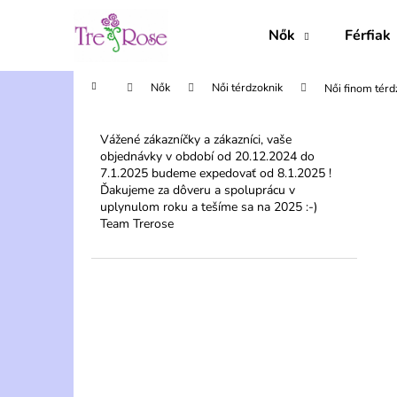
K
Ugrás
a
o
Nők
Férfiak
fő
Vissza
Vissza
s
tartalomhoz
a boltba
a boltba
á
Kezdőlap
Nők
Női térdzoknik
Női finom tér
r
O
l
Vážené zákazníčky a zákazníci, vaše
objednávky v období od 20.12.2024 do
d
7.1.2025 budeme expedovať od 8.1.2025 !
a
Ďakujeme za dôveru a spoluprácu v
l
uplynulom roku a tešíme sa na 2025 :-)
Team Trerose
s
ó
p
a
n
e
l