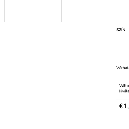
NŐI HARISNYA MARGARETA PLUS 20
NŐI PAMUT A
DEN MAGASABB TESTALKATRA
DERÉKRÉSSZEL 
€1,31
€5,94
SZÍN
Várhat
Válto
kivál
€1
Egysé