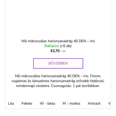
Női mikroszálas harisnyanadrág 40 DEN – Iris
Raktáron
(>5 db)
€3,70
/ db
BŐVEBBEN
Női mikroszálas harisnyanadrág 40 DEN – Iris. Finom,
rugalmas és kényelmes harisnyanadrág erősebb fedéssel,
mindennapi viseletre. Csomagolás: 1 pár borítékban.
Lila
Fekete
W - biela
M - mokka
Antracit
Viso