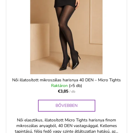
Női illatosított mikroszálas harisnya 40 DEN – Micro Tights
Raktáron
(>5 db)
€3,85
/ db
BŐVEBBEN
Női elasztikus, illatosított Micro Tights harisnya finom
mikroszálas anyagból, 40 DEN vastagsággal. Kellemes
tapintású, félig fedő vagy szinte átlátszatlan hatású, az...