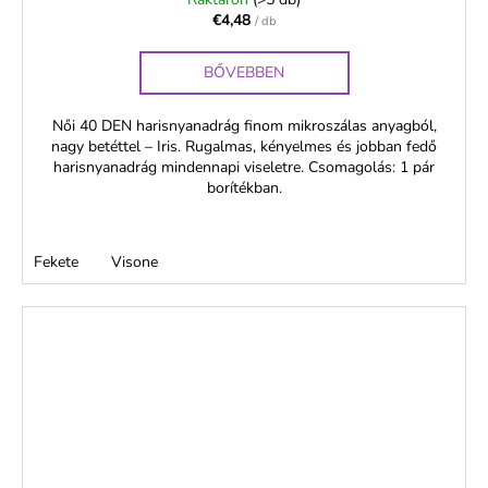
€4,48
/ db
BŐVEBBEN
Női 40 DEN harisnyanadrág finom mikroszálas anyagból,
nagy betéttel – Iris. Rugalmas, kényelmes és jobban fedő
harisnyanadrág mindennapi viseletre. Csomagolás: 1 pár
borítékban.
Fekete
Visone