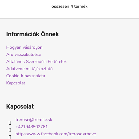
összesen
4
termék
L
i
L
s
á
t
Információk Önnek
a
b
i
l
Hogyan vásároljon
r
é
Áru visszaküldése
á
c
Általános Szerzodési Feltételek
n
Adatvédelmi tájékoztató
y
Cookie-k használata
í
Kapcsolat
t
á
s
e
Kapcsolat
l
e
trerose
@
trerose.sk
m
+421948502761
e
https://www.facebook.com/trerose.vrbove