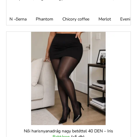
N -čierna
Phantom
Chicory coffee
Merlot
Evening 
Női harisnyanadrág nagy betéttel 40 DEN – Iris
Raktáron
(>5 db)