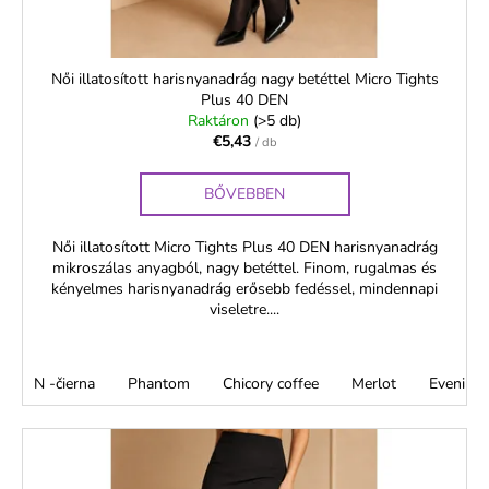
e
s
t
á
Női illatosított harisnyanadrág nagy betéttel Micro Tights
Plus 40 DEN
j
Raktáron
(>5 db)
a
€5,43
/ db
BŐVEBBEN
Női illatosított Micro Tights Plus 40 DEN harisnyanadrág
mikroszálas anyagból, nagy betéttel. Finom, rugalmas és
kényelmes harisnyanadrág erősebb fedéssel, mindennapi
viseletre....
N -čierna
Phantom
Chicory coffee
Merlot
Evening 