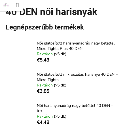
K
és
Kosár
Menü
ejelentkezés
40 DEN női harisnyák
Ugrás
o
Vissza
Vissza
a
s
fő
á
tartalomhoz
Legnépszerűbb termékek
M
r
i
Női illatosított harisnyanadrág nagy betéttel
t
Micro Tights Plus 40 DEN
k
Raktáron
(>5 db)
e
€5,43
r
e
Női illatosított mikroszálas harisnya 40 DEN –
Micro Tights
s
Raktáron
(>5 db)
?
€3,85
Női harisnyanadrág nagy betéttel 40 DEN –
Iris
Raktáron
(>5 db)
KERESÉS
€4,48