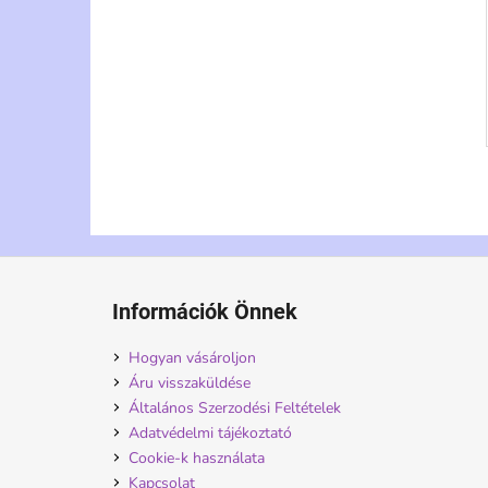
L
á
Információk Önnek
b
l
Hogyan vásároljon
é
Áru visszaküldése
c
Általános Szerzodési Feltételek
Adatvédelmi tájékoztató
Cookie-k használata
Kapcsolat