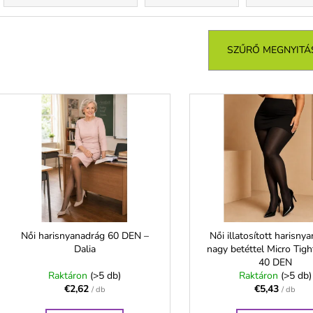
NŐI PAMUT ALSÓ MAGASABB
NŐI FINOM ZOK
r
DERÉKRÉSSZEL - FERA
ELASZTÁNNAL –
m
€5,94
€1,91
é
SZŰRŐ MEGNYITÁ
k
e
T
k
e
r
r
e
m
n
é
d
k
e
e
z
k
é
Női harisnyanadrág 60 DEN –
Női illatosított harisny
s
Dalia
nagy betéttel Micro Tigh
40 DEN
e
s
Raktáron
(>5 db)
Raktáron
(>5 db)
€2,62
€5,43
t
/ db
/ db
á