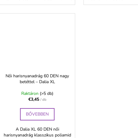
Női harisnyanadrág 60 DEN nagy
betéttel – Dalia XL
Raktáron
(>5 db)
€3,45
/ db
BŐVEBBEN
A Dalia XL 60 DEN női
harisnyanadrág klasszikus poliamid