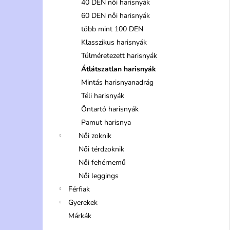
40 DEN női harisnyák
60 DEN női harisnyák
több mint 100 DEN
Klasszikus harisnyák
Túlméretezett harisnyák
Átlátszatlan harisnyák
Mintás harisnyanadrág
Téli harisnyák
Öntartó harisnyák
Pamut harisnya
Női zoknik
Női térdzoknik
Női fehérnemű
Női leggings
Férfiak
Gyerekek
Márkák