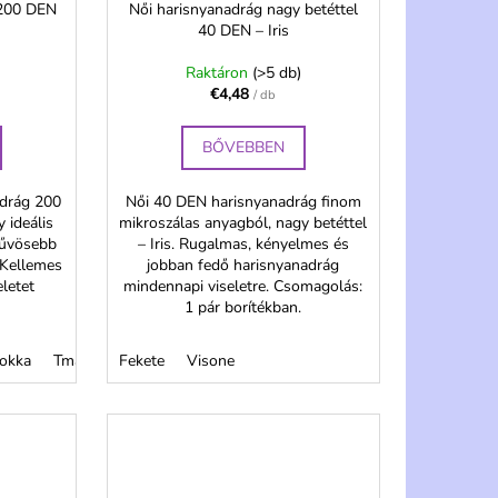
 200 DEN
Női harisnyanadrág nagy betéttel
40 DEN – Iris
Raktáron
(>5 db)
€4,48
/ db
BŐVEBBEN
adrág 200
Női 40 DEN harisnyanadrág finom
 ideális
mikroszálas anyagból, nagy betéttel
 hűvösebb
– Iris. Rugalmas, kényelmes és
. Kellemes
jobban fedő harisnyanadrág
letet
mindennapi viseletre. Csomagolás:
1 pár borítékban.
okka
mavá modrá
Tmavá zelená - Verde
Bézs
Fekete
Bledomodrá
Visone
Tmavá modrá
N -čierna
Bézs