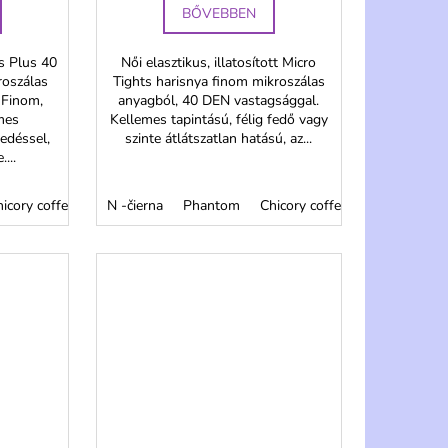
BŐVEBBEN
ts Plus 40
Női elasztikus, illatosított Micro
roszálas
Tights harisnya finom mikroszálas
 Finom,
anyagból, 40 DEN vastagsággal.
mes
Kellemes tapintású, félig fedő vagy
edéssel,
szinte átlátszatlan hatású, az...
...
icory coffee
Merlot
N -čierna
Evening Blue
Phantom
Chicory coffee
Merlot
Ev