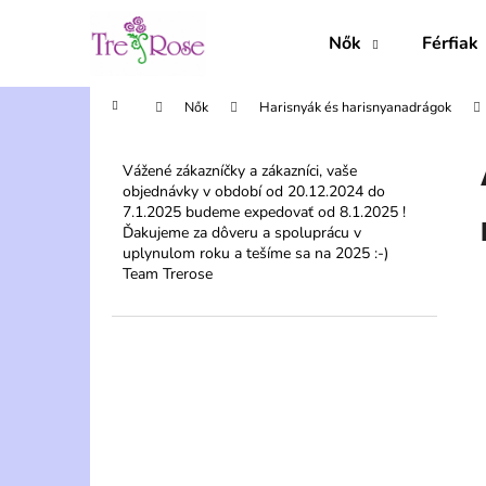
K
Ugrás
a
o
Nők
Férfiak
fő
Vissza
Vissza
s
tartalomhoz
a boltba
a boltba
á
Kezdőlap
Nők
Harisnyák és harisnyanadrágok
r
O
l
Vážené zákazníčky a zákazníci, vaše
objednávky v období od 20.12.2024 do
d
7.1.2025 budeme expedovať od 8.1.2025 !
a
Ďakujeme za dôveru a spoluprácu v
l
uplynulom roku a tešíme sa na 2025 :-)
Team Trerose
s
ó
p
a
n
e
l