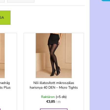
NI 20 DEN
 2 PÁR – PELA
SA
anadrág
Női illatosított mikroszálas
ts Plus
harisnya 40 DEN – Micro Tights
Raktáron
(>5 db)
€3,85
/ db