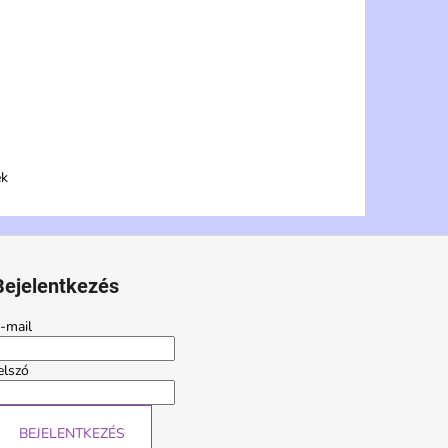
ék
Bejelentkezés
-mail
elszó
BEJELENTKEZÉS