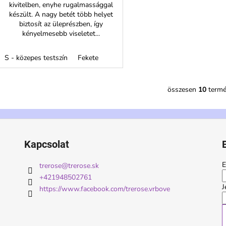
kivitelben, enyhe rugalmassággal
készült. A nagy betét több helyet
biztosít az üleprészben, így
kényelmesebb viseletet...
S - közepes testszín
Fekete
összesen
10
term
L
i
s
t
a
Kapcsolat
i
r
E
trerose
@
trerose.sk
á
+421948502761
n
J
https://www.facebook.com/trerose.vrbove
y
í
t