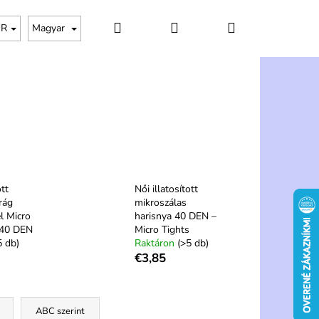
Keresés
Bejelentkezés
Kosár
UR
Magyar
ott
Női illatosított
rág
mikroszálas
l Micro
harisnya 40 DEN –
 40 DEN
Micro Tights
5 db)
Raktáron
(>5 db)
€3,85
Következő
ABC szerint