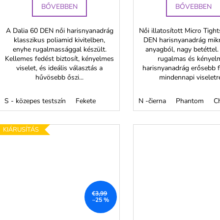
BŐVEBBEN
BŐVEBBEN
a
A Dalia 60 DEN női harisnyanadrág
Női illatosított Micro Tigh
klasszikus poliamid kivitelben,
DEN harisnyanadrág mik
enyhe rugalmassággal készült.
anyagból, nagy betéttel.
Kellemes fedést biztosít, kényelmes
rugalmas és kényel
viselet, és ideális választás a
harisnyanadrág erősebb f
hűvösebb őszi...
mindennapi viseletre.
S - közepes testszín
Fekete
N -čierna
Phantom
Ch
KIÁRUSÍTÁS
€3,99
–25 %