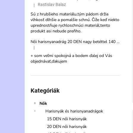
Rastislav Balaz
|
A termék értékelése 5-ből 3 csillag.
Sú z hrubšieho materiálu,tým pádom držia
vlhkosť dlhšie a pomalšie schnú. Čiže keď niekto
uprednostňuje rychloschnúci materiál,tento
produkt asi nebude preňho.
Női harisnyanadrág 20 DEN nagy betéttel 140 cm – Veternica Max
|
A termék értékelése 5-ből 5 csillag.
+ som veľmi spokojná a bodem ďalej od Vás
objednávať,ďakujem
Kategóriák
átugrása
Kategóriák
Nők
Harisnyák és harisnyanadrágok
15 DEN női harisnyák
20 DEN női harisnyák