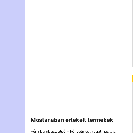
j
Mostanában értékelt termékek
Férfi bambusz alsó – kényelmes, rugalmas alsónemű magas nedvszívó képességgel