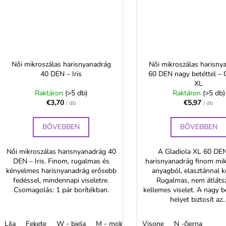
Női mikroszálas harisnyanadrág
Női mikroszálas harisny
40 DEN – Iris
60 DEN nagy betéttel – 
XL
Raktáron
(>5 db)
Raktáron
(>5 db)
€3,70
€5,97
/ db
/ db
BŐVEBBEN
BŐVEBBEN
Női mikroszálas harisnyanadrág 40
A Gladiola XL 60 DEN
DEN – Iris. Finom, rugalmas és
harisnyanadrág finom mik
kényelmes harisnyanadrág erősebb
anyagból, elasztánnal k
fedéssel, mindennapi viseletre.
Rugalmas, nem átláts
Csomagolás: 1 pár borítékban.
kellemes viselet. A nagy b
helyet biztosít az..
Lila
Fekete
W - biela
M - mokka
Antracit
Visone
N -čierna
Visone
Olajb