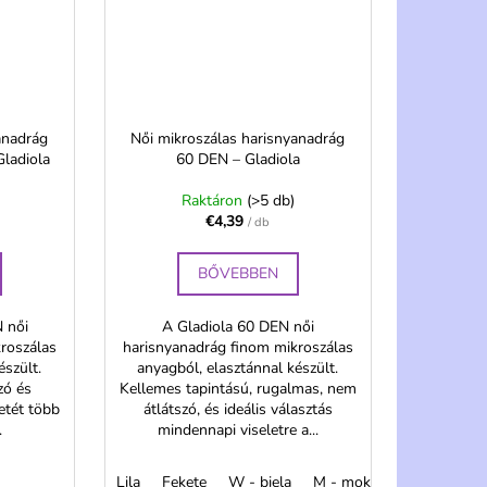
anadrág
Női mikroszálas harisnyanadrág
Gladiola
60 DEN – Gladiola
Raktáron
(>5 db)
€4,39
/ db
BŐVEBBEN
 női
A Gladiola 60 DEN női
roszálas
harisnyanadrág finom mikroszálas
észült.
anyagból, elasztánnal készült.
zó és
Kellemes tapintású, rugalmas, nem
etét több
átlátszó, és ideális választás
.
mindennapi viseletre a...
ogyó
Burgundia
Lila
sötétkék
Fekete
W - biela
M - mokka
Antracit