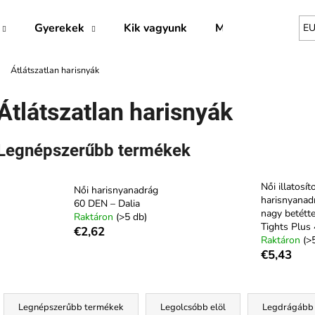
Gyerekek
Kik vagyunk
Márkák
E
Átlátszatlan harisnyák
Mit keres?
Átlátszatlan harisnyák
KERESÉS
Legnépszerűbb termékek
Női illatosít
Női harisnyanadrág
Ajánljuk
harisnyanad
60 DEN – Dalia
nagy betétte
Raktáron
(>5 db)
Tights Plus
€2,62
Raktáron
(>
€5,43
T
e
Legnépszerűbb termékek
Legolcsóbb elöl
Legdrágább