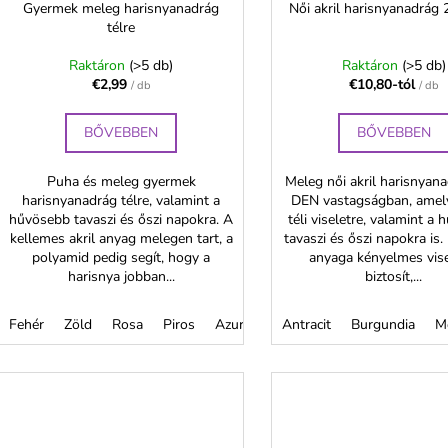
Gyermek meleg harisnyanadrág
Női akril harisnyanadrág
télre
Raktáron
(>5 db)
Raktáron
(>5 db)
€2,99
€10,80-tól
/ db
/ db
BŐVEBBEN
BŐVEBBEN
Puha és meleg gyermek
Meleg női akril harisnyan
harisnyanadrág télre, valamint a
DEN vastagságban, amely
hűvösebb tavaszi és őszi napokra. A
téli viseletre, valamint a
kellemes akril anyag melegen tart, a
tavaszi és őszi napokra is
polyamid pedig segít, hogy a
anyaga kényelmes vise
harisnya jobban...
biztosít,...
Fehér
Zöld
Rosa
Piros
Azurová
Antracit
Smotanová
Burgundia
Mokka
M
T