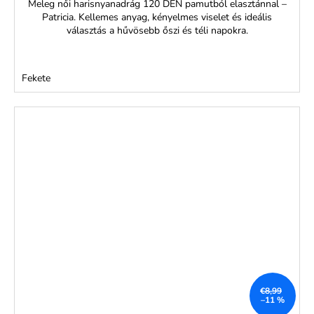
Meleg női harisnyanadrág 120 DEN pamutból elasztánnal –
Patricia. Kellemes anyag, kényelmes viselet és ideális
választás a hűvösebb őszi és téli napokra.
Fekete
€8,99
–11 %