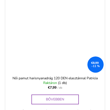
€8,99
–11 %
Női pamut harisnyanadrág 120 DEN elasztánnal Patricia
Raktáron
(1 db)
€7,99
/ db
BŐVEBBEN