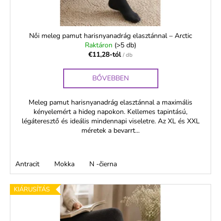
e
s
t
á
Női meleg pamut harisnyanadrág elasztánnal – Arctic
Raktáron
(>5 db)
j
€11,28-tól
/ db
a
BŐVEBBEN
Meleg pamut harisnyanadrág elasztánnal a maximális
kényelemért a hideg napokon. Kellemes tapintású,
légáteresztő és ideális mindennapi viseletre. Az XL és XXL
méretek a bevarrt...
Antracit
Mokka
N -čierna
KIÁRUSÍTÁS