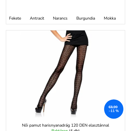
Fekete
Antracit
Narancs
Burgundia
Mokka
€8,99
–11 %
Női pamut harisnyanadrág 120 DEN elasztánnal
Raktáron
(4 db)