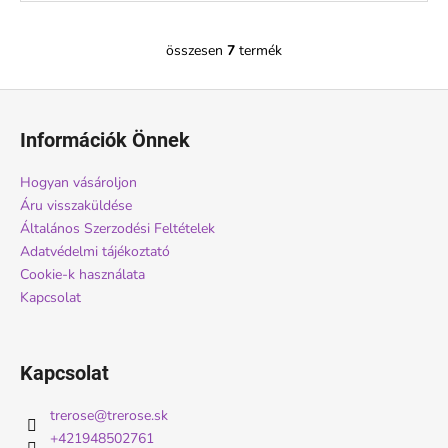
összesen
7
termék
L
i
L
s
á
t
Információk Önnek
a
b
i
l
Hogyan vásároljon
r
é
Áru visszaküldése
á
c
Általános Szerzodési Feltételek
n
Adatvédelmi tájékoztató
y
Cookie-k használata
í
Kapcsolat
t
á
s
e
Kapcsolat
l
e
trerose
@
trerose.sk
m
+421948502761