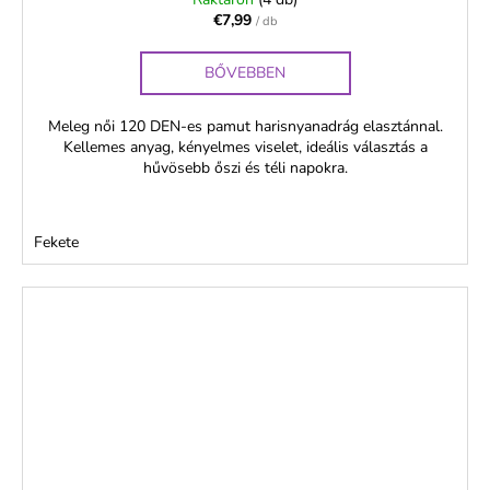
€7,99
/ db
BŐVEBBEN
Meleg női 120 DEN-es pamut harisnyanadrág elasztánnal.
Kellemes anyag, kényelmes viselet, ideális választás a
hűvösebb őszi és téli napokra.
Fekete