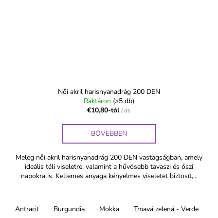
Női akril harisnyanadrág 200 DEN
Raktáron
(>5 db)
€10,80-tól
/ db
BŐVEBBEN
Meleg női akril harisnyanadrág 200 DEN vastagságban, amely
ideális téli viseletre, valamint a hűvösebb tavaszi és őszi
napokra is. Kellemes anyaga kényelmes viseletet biztosít,...
Antracit
Burgundia
Mokka
Tmavá zelená - Verde
T