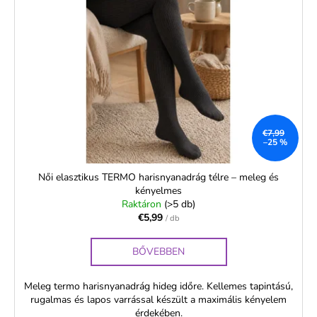
€7,99
–25 %
Női elasztikus TERMO harisnyanadrág télre – meleg és
kényelmes
Raktáron
(>5 db)
€5,99
/ db
BŐVEBBEN
Meleg termo harisnyanadrág hideg időre. Kellemes tapintású,
rugalmas és lapos varrással készült a maximális kényelem
érdekében.