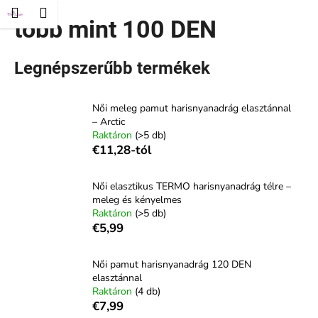
K
és
Kosár
Menü
ejelentkezés
több mint 100 DEN
Ugrás
o
Vissza
Vissza
a
s
fő
á
tartalomhoz
Legnépszerűbb termékek
M
r
i
Női meleg pamut harisnyanadrág elasztánnal
t
– Arctic
k
Raktáron
(>5 db)
e
€11,28-tól
r
e
Női elasztikus TERMO harisnyanadrág télre –
meleg és kényelmes
s
Raktáron
(>5 db)
?
€5,99
Női pamut harisnyanadrág 120 DEN
elasztánnal
Raktáron
(4 db)
KERESÉS
€7,99