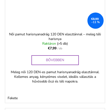
€8,99
–11 %
Női pamut harisnyanadrág 120 DEN elasztánnal – meleg téli
harisnya
Raktáron
(>5 db)
€7,99
/ db
BŐVEBBEN
Meleg női 120 DEN-es pamut harisnyanadrág elasztánnal.
Kellemes anyag, kényelmes viselet, ideális választás a
hűvösebb őszi és téli napokra.
Fekete