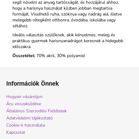
segít növelni az anyag tartósságát, és hozzájárul ahhoz,
hogy a harisnya használat közben jobban megtartsa
formáját. Viselhető ruha, szoknya vagy nadrág alá, illetve
melegebb rétegként otthonra, óvodába, iskolába vagy
sétához.
Ideális választás szülőknek, akik kényelmes, meleg és
praktikus gyermek harisnyanadrágot keresnek a hidegebb
időszakra.
Összetétel:
70% akril, 30% polyamid
L
á
Információk Önnek
b
l
Hogyan vásároljon
é
Áru visszaküldése
c
Általános Szerzodési Feltételek
Adatvédelmi tájékoztató
Cookie-k használata
Kapcsolat