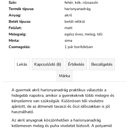
Szín
:
fehér, kék, rózsaszín
Termék típusa
:
harisnyanadrág
Anyag
:
akril
Betét típusa
:
betét nélkül
Felület
:
matt
Melegség
:
egész éves, meleg, téli
Minta
:
sima
Csomagolás
:
1 pár borítékban
Leírás
Kapcsolódó (6)
Értékelés
Beszélgetés
Márka
A gyermek akril harisnyanadrág praktikus választás a
hidegebb napokra, amikor a gyerekeknek több melegre és
kényelemre van szükségük. Különösen téli viseletre
ajánlott, de az átmeneti tavaszi és őszi időszakban is jól
használható.
Az akril anyagnak köszönhetően a harisnyanadrág
kellemesen meleg és puha viseletet biztosít. A polyamid