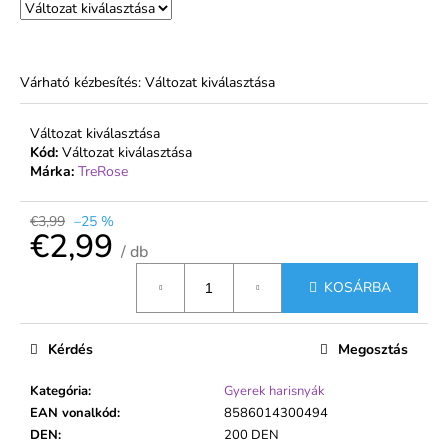
Várható kézbesítés:
Változat kiválasztása
Változat kiválasztása
Kód:
Változat kiválasztása
Márka:
TreRose
€3,99
–25 %
€2,99
/ db
Egységár:
KOSÁRBA
Kérdés
Megosztás
Kategória
:
Gyerek harisnyák
EAN vonalkód
:
8586014300494
DEN
:
200 DEN