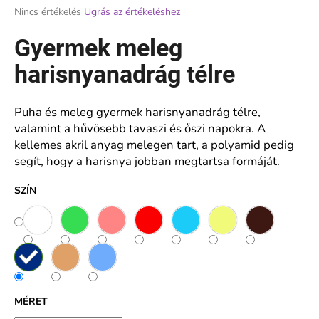
A
Nincs értékelés
Ugrás az értékeléshez
termék
átlagos
Gyermek meleg
A
értékelése
j
5-
harisnyanadrág télre
á
ből
n
0,0
l
csillag.
Puha és meleg gyermek harisnyanadrág télre,
j
valamint a hűvösebb tavaszi és őszi napokra. A
u
kellemes akril anyag melegen tart, a polyamid pedig
k
segít, hogy a harisnya jobban megtartsa formáját.
SZÍN
NŐI
PAMUT
ALSÓ
MAGASABB
DERÉKRÉSSZEL
-
FERA
€5,94
MÉRET