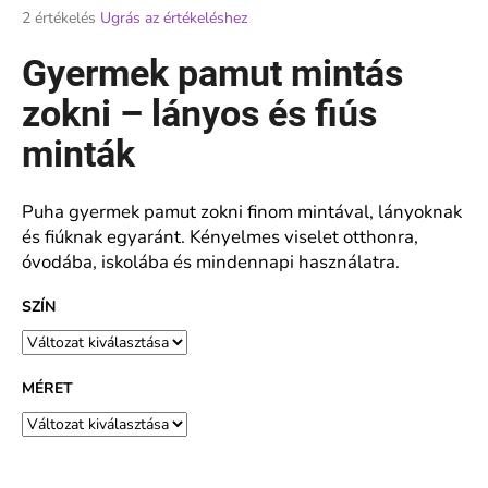
A
2 értékelés
Ugrás az értékeléshez
termék
átlagos
Gyermek pamut mintás
A
értékelése
j
5-
zokni – lányos és fiús
á
ből
n
5,0
minták
l
csillag.
j
u
Puha gyermek pamut zokni finom mintával, lányoknak
k
és fiúknak egyaránt. Kényelmes viselet otthonra,
óvodába, iskolába és mindennapi használatra.
FÉRFI
SZÍN
BAMBUSZ
BOKAZOKNI
738
€2,55
MÉRET