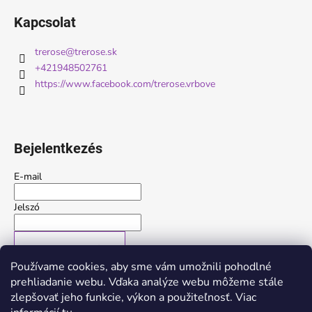
Kapcsolat
trerose
@
trerose.sk
+421948502761
https://www.facebook.com/trerose.vrbove
Bejelentkezés
E-mail
Jelszó
BEJELENTKEZÉS
Používame cookies, aby sme vám umožnili pohodlné
Új regisztráció
Elfelejtett jelszó
prehliadanie webu. Vďaka analýze webu môžeme stále
zlepšovať jeho funkcie, výkon a použiteľnosť. Viac
vagy