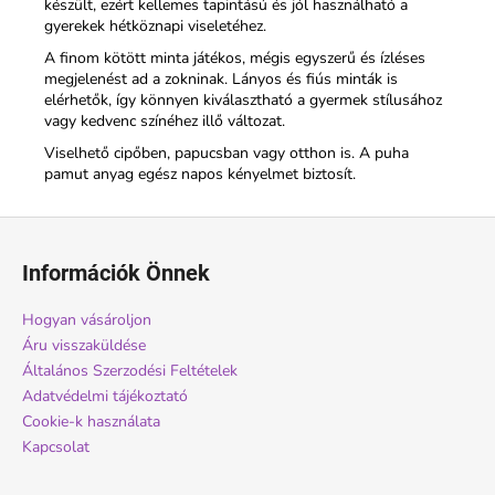
készült, ezért kellemes tapintású és jól használható a
gyerekek hétköznapi viseletéhez.
A finom kötött minta játékos, mégis egyszerű és ízléses
megjelenést ad a zokninak. Lányos és fiús minták is
elérhetők, így könnyen kiválasztható a gyermek stílusához
vagy kedvenc színéhez illő változat.
Viselhető cipőben, papucsban vagy otthon is. A puha
pamut anyag egész napos kényelmet biztosít.
L
á
Információk Önnek
b
l
Hogyan vásároljon
é
Áru visszaküldése
c
Általános Szerzodési Feltételek
Adatvédelmi tájékoztató
Cookie-k használata
Kapcsolat