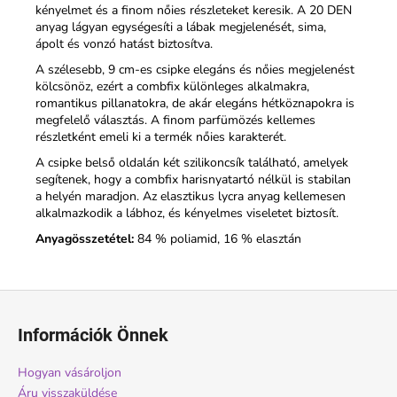
kényelmet és a finom nőies részleteket keresik. A 20 DEN
anyag lágyan egységesíti a lábak megjelenését, sima,
ápolt és vonzó hatást biztosítva.
A szélesebb, 9 cm-es csipke elegáns és nőies megjelenést
kölcsönöz, ezért a combfix különleges alkalmakra,
romantikus pillanatokra, de akár elegáns hétköznapokra is
megfelelő választás. A finom parfümözés kellemes
részletként emeli ki a termék nőies karakterét.
A csipke belső oldalán két szilikoncsík található, amelyek
segítenek, hogy a combfix harisnyatartó nélkül is stabilan
a helyén maradjon. Az elasztikus lycra anyag kellemesen
alkalmazkodik a lábhoz, és kényelmes viseletet biztosít.
Anyagösszetétel:
84 % poliamid, 16 % elasztán
L
á
Információk Önnek
b
l
Hogyan vásároljon
é
Áru visszaküldése