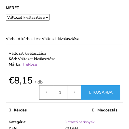
€2,99
MÉRET
Várható kézbesítés:
Változat kiválasztása
Változat kiválasztása
Kód:
Változat kiválasztása
Márka:
TreRose
€8,15
/ db
Egységár:
KOSÁRBA
Kérdés
Megosztás
Kategória
:
Öntartó harisnyák
DEN
:
20 DEN