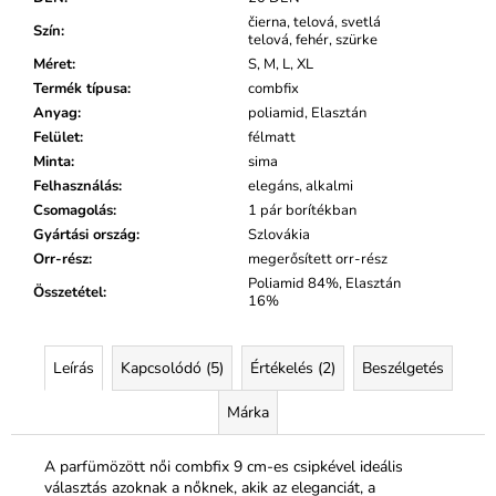
čierna, telová, svetlá
Szín
:
telová, fehér, szürke
Méret
:
S, M, L, XL
Termék típusa
:
combfix
Anyag
:
poliamid, Elasztán
Felület
:
félmatt
Minta
:
sima
Felhasználás
:
elegáns, alkalmi
Csomagolás
:
1 pár borítékban
Gyártási ország
:
Szlovákia
Orr-rész
:
megerősített orr-rész
Poliamid 84%, Elasztán
Összetétel
:
16%
Leírás
Kapcsolódó (5)
Értékelés (2)
Beszélgetés
Márka
A parfümözött női combfix 9 cm-es csipkével ideális
választás azoknak a nőknek, akik az eleganciát, a