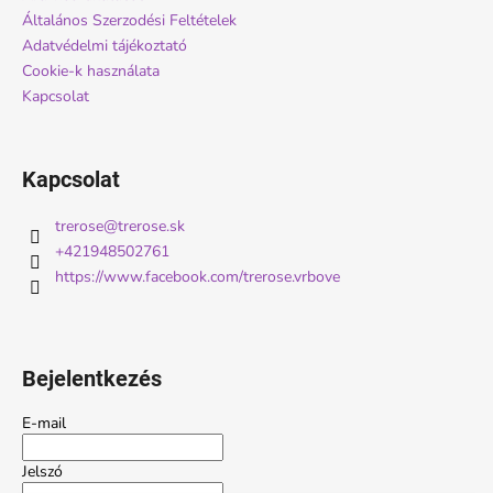
c
Általános Szerzodési Feltételek
Adatvédelmi tájékoztató
Cookie-k használata
Kapcsolat
Kapcsolat
trerose
@
trerose.sk
+421948502761
https://www.facebook.com/trerose.vrbove
Bejelentkezés
E-mail
Jelszó