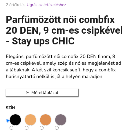
A
2 értékelés
Ugrás az értékeléshez
termék
átlagos
Parfümözött női combfix
A
értékelése
j
5-
20 DEN, 9 cm-es csipkével
á
ből
n
5,0
- Stay ups CHIC
l
csillag.
j
u
Elegáns, parfümözött női combfix 20 DEN finom, 9
k
cm-es csipkével, amely szép és nőies megjelenést ad
a lábaknak. A két szilikoncsík segít, hogy a combfix
harisnyatartó nélkül is jól a helyén maradjon.
FÉRFI
EGÉSZSÉGÜGYI
BAMBUSZ
Mérettáblázat
ZOKNI
PUHA
SZEGÉLLYEL
SZÍN
AURA
VIA
BAMBOO
727