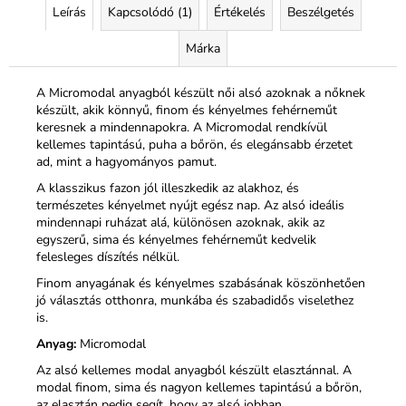
Leírás
Kapcsolódó (1)
Értékelés
Beszélgetés
Márka
A Micromodal anyagból készült női alsó azoknak a nőknek
készült, akik könnyű, finom és kényelmes fehérneműt
keresnek a mindennapokra. A Micromodal rendkívül
kellemes tapintású, puha a bőrön, és elegánsabb érzetet
ad, mint a hagyományos pamut.
A klasszikus fazon jól illeszkedik az alakhoz, és
természetes kényelmet nyújt egész nap. Az alsó ideális
mindennapi ruházat alá, különösen azoknak, akik az
egyszerű, sima és kényelmes fehérneműt kedvelik
felesleges díszítés nélkül.
Finom anyagának és kényelmes szabásának köszönhetően
jó választás otthonra, munkába és szabadidős viselethez
is.
Anyag:
Micromodal
Az alsó kellemes modal anyagból készült elasztánnal. A
modal finom, sima és nagyon kellemes tapintású a bőrön,
az elasztán pedig segít, hogy az alsó jobban