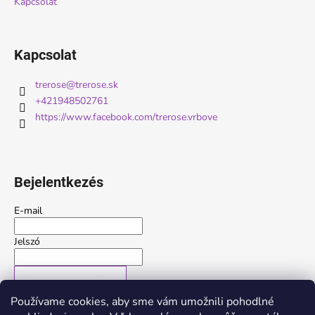
Kapcsolat
Kapcsolat
trerose
@
trerose.sk
+421948502761
https://www.facebook.com/trerose.vrbove
Bejelentkezés
E-mail
Jelszó
BEJELENTKEZÉS
Používame cookies, aby sme vám umožnili pohodlné
Új regisztráció
Elfelejtett jelszó