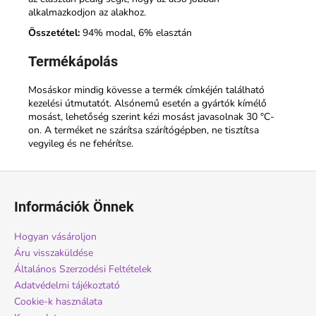
alkalmazkodjon az alakhoz.
Összetétel:
94% modal, 6% elasztán
Termékápolás
Mosáskor mindig kövesse a termék címkéjén található
kezelési útmutatót. Alsónemű esetén a gyártók kímélő
mosást, lehetőség szerint kézi mosást javasolnak 30 °C-
on. A terméket ne szárítsa szárítógépben, ne tisztítsa
vegyileg és ne fehérítse.
L
á
Információk Önnek
b
l
Hogyan vásároljon
é
Áru visszaküldése
c
Általános Szerzodési Feltételek
Adatvédelmi tájékoztató
Cookie-k használata