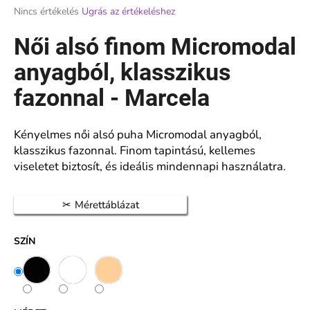
A
Nincs értékelés
Ugrás az értékeléshez
termék
átlagos
Női alsó finom Micromodal
A
értékelése
j
5-
anyagból, klasszikus
á
ből
n
0,0
fazonnal - Marcela
l
csillag.
j
u
Kényelmes női alsó puha Micromodal anyagból,
k
klasszikus fazonnal. Finom tapintású, kellemes
viseletet biztosít, és ideális mindennapi használatra.
NŐI
HARISNYANADRÁG
Mérettáblázat
20
DEN
NAGY
SZÍN
BETÉTTEL
140
CM
–
VETERNICA
MAX