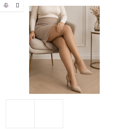
K
Ugrás
és
Kosár
Menü
ejelentkezés
a
o
fő
Vissza
Vissza
s
tartalomhoz
á
M
r
i
t
k
e
r
e
s
?
KERESÉS