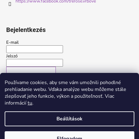
https://www.facebook.com/trerose.vrbove
Bejelentkezés
E-mail
Jelszó
BEJELENTKEZÉS
Používame cookies, aby sme vám umožnili pohodlné
Új regisztráció
Elfelejtett jelszó
prehliadanie webu. Vďaka analýze webu môžeme stále
zlepšovať jeho funkcie, výkon a použiteľnosť. Viac
vagy
informácií
tu
.
Bejelentkezés Google-fiókján keresztül
Beállítások
Shoptet készítette
Elfogadom
Copyright 2026
Trerose
. Minden jog fenntartva.