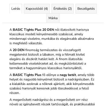
Leírás
Kapcsolódó (4)
Értékelés (2)
Beszélgetés
Márka
A
BASIC Tights Plus 20 DEN
női illatosított harisnya
klasszikus modell kényelmesebb szabással, amely
mindennapi viseletre, munkába és elegánsabb alkalmakra
is megfelelő választás.
A
20 DEN
finomság természetes és visszafogott
megjelenést biztosít a lábakon, míg a félmatt kivitel
elegáns és diszkrét hatást kelt. A finom illatosítás
kellemesebb viseletérzetet ad, és megkülönbözteti a
terméket a hagyományos klasszikus harisnyáktól.
A
BASIC Tights Plus
fő előnye a
nagy betét
, amely több
helyet és nagyobb kényelmet biztosít a nadrágrészben. Ez
a kialakítás azoknak a nőknek ajánlott, akik kényelmesebb
szabású harisnyát keresnek jobb illeszkedéssel a felső
részen.
A megerősített nadrágrész és a megerősített orr-rész
növeli az igénybevett részek tartósságát, és praktikusabbá