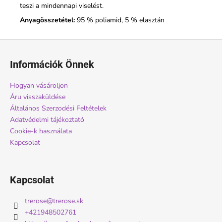
teszi a mindennapi viselést.
Anyagösszetétel:
95 % poliamid, 5 % elasztán
L
á
Információk Önnek
b
l
Hogyan vásároljon
é
Áru visszaküldése
c
Általános Szerzodési Feltételek
Adatvédelmi tájékoztató
Cookie-k használata
Kapcsolat
Kapcsolat
trerose
@
trerose.sk
+421948502761