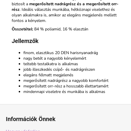
biztosít a
megerősített nadrágrész és a megerősített orr-
rész
. Ideális választás munkába, hétköznapi viselethez és
olyan alkalmakra is, amikor az elegáns megjelenés mellett
fontos a kényelem.
Összetétel:
84 % poliamid, 16 % elasztán
Jellemzők
finom, elasztikus 20 DEN harisnyanadrág
nagy betét a nagyobb kényelemért
teltebb testalkatra is alkalmas
jobb illeszkedés csípő- és nadrágrészen
elegáns félmatt megjelenés
megerősített nadrágrész a nagyobb komfortért
megerősített orr-rész a hosszabb élettartamért
mindennapi viseletre és munkába is alkalmas
L
á
Információk Önnek
b
l