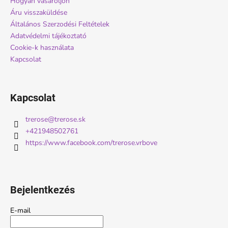
Hogyan vásároljon
é
Áru visszaküldése
c
Általános Szerzodési Feltételek
Adatvédelmi tájékoztató
Cookie-k használata
Kapcsolat
Kapcsolat
trerose
@
trerose.sk
+421948502761
https://www.facebook.com/trerose.vrbove
Bejelentkezés
E-mail