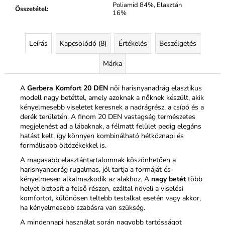
Poliamid 84%, Elasztán
Összetétel
:
16%
Leírás
Kapcsolódó (8)
Értékelés
Beszélgetés
Márka
A
Gerbera Komfort 20 DEN
női harisnyanadrág elasztikus
modell nagy betéttel, amely azoknak a nőknek készült, akik
kényelmesebb viseletet keresnek a nadrágrész, a csípő és a
derék területén. A finom 20 DEN vastagság természetes
megjelenést ad a lábaknak, a félmatt felület pedig elegáns
hatást kelt, így könnyen kombinálható hétköznapi és
formálisabb öltözékekkel is.
A magasabb elasztántartalomnak köszönhetően a
harisnyanadrág rugalmas, jól tartja a formáját és
kényelmesen alkalmazkodik az alakhoz. A
nagy betét
több
helyet biztosít a felső részen, ezáltal növeli a viselési
komfortot, különösen teltebb testalkat esetén vagy akkor,
ha kényelmesebb szabásra van szükség.
A mindennapi használat során nagyobb tartósságot