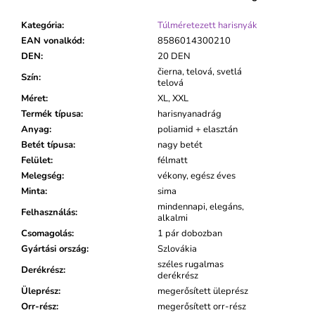
Kategória
:
Túlméretezett harisnyák
EAN vonalkód
:
8586014300210
DEN
:
20 DEN
čierna, telová, svetlá
Szín
:
telová
Méret
:
XL, XXL
Termék típusa
:
harisnyanadrág
Anyag
:
poliamid + elasztán
Betét típusa
:
nagy betét
Felület
:
félmatt
Melegség
:
vékony, egész éves
Minta
:
sima
mindennapi, elegáns,
Felhasználás
:
alkalmi
Csomagolás
:
1 pár dobozban
Gyártási ország
:
Szlovákia
széles rugalmas
Derékrész
:
derékrész
Üleprész
:
megerősített üleprész
Orr-rész
:
megerősített orr-rész