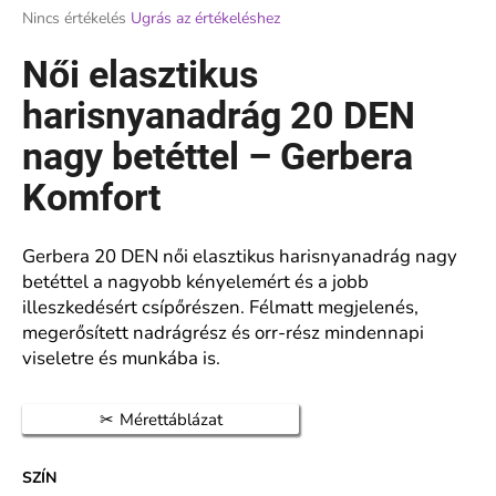
A
Nincs értékelés
Ugrás az értékeléshez
termék
átlagos
Női elasztikus
A
értékelése
j
5-
harisnyanadrág 20 DEN
á
ből
n
0,0
nagy betéttel – Gerbera
l
csillag.
j
Komfort
u
k
Gerbera 20 DEN női elasztikus harisnyanadrág nagy
betéttel a nagyobb kényelemért és a jobb
NŐI
illeszkedésért csípőrészen. Félmatt megjelenés,
STRETCH
megerősített nadrágrész és orr-rész mindennapi
NARCIS
15
viseletre és munkába is.
DEN
HARISNYANADRÁG,
MEGERŐSÍTETT
Mérettáblázat
ORR-
RÉSSZEL
SZÍN
€2,08