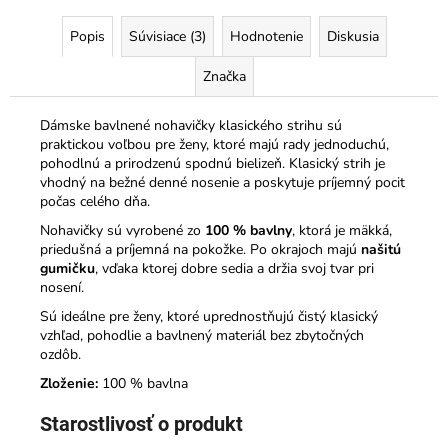
Popis
Súvisiace (3)
Hodnotenie
Diskusia
Značka
Dámske bavlnené nohavičky klasického strihu sú
praktickou voľbou pre ženy, ktoré majú rady jednoduchú,
pohodlnú a prirodzenú spodnú bielizeň. Klasický strih je
vhodný na bežné denné nosenie a poskytuje príjemný pocit
počas celého dňa.
Nohavičky sú vyrobené zo
100 % bavlny
, ktorá je mäkká,
priedušná a príjemná na pokožke. Po okrajoch majú
našitú
gumičku
, vďaka ktorej dobre sedia a držia svoj tvar pri
nosení.
Sú ideálne pre ženy, ktoré uprednostňujú čistý klasický
vzhľad, pohodlie a bavlnený materiál bez zbytočných
ozdôb.
Zloženie:
100 % bavlna
Starostlivosť o produkt