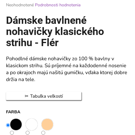
Priemerné
Neohodnotené
Podrobnosti hodnotenia
á
hodnotenie
j
produktu
Dámske bavlnené
je
s
0,0
nohavičky klasického
ť
z
?
5
strihu - Flér
hviezdičiek.
Pohodlné dámske nohavičky zo 100 % bavlny v
klasickom strihu. Sú príjemné na každodenné nosenie
HĽADAŤ
a po okrajoch majú našitú gumičku, vďaka ktorej dobre
držia na tele.
O
Tabuľka veľkostí
d
p
FARBA
o
r
ú