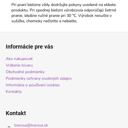
Pri praní bielizne vždy dodržujte pokyny uvedené na etikete
produktu. Pri spodnej bielizni výrobcovia odporúčajú šetrné
pranie, ideálne ručné pranie pri 30 °C. Výrobok nesušte v
sušičke, chemicky nečistite a nebielte.
Z
á
Informácie pre vás
p
ä
Ako nakupovať
t
Vrátenie tovaru
i
Obchodné podmienky
Podmienky ochrany osobných údajov
e
Informácia o používaní cookies
Kontakty
Kontakt
trerose
@
trerose.sk