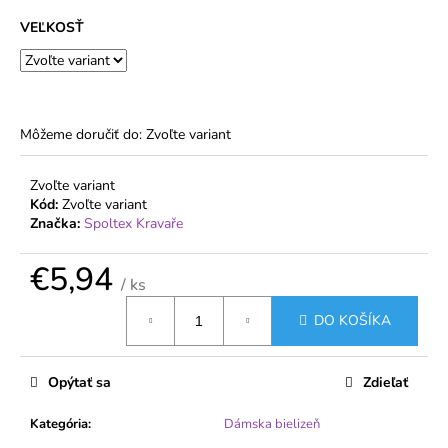
č
a
VEĽKOSŤ
m
e
NADROZMERNÉ
Môžeme doručiť do:
Zvoľte variant
PANČUCHOVÉ
NOHAVICE
VETERNICA
Zvoľte variant
20
Kód:
Zvoľte variant
DEN
Značka:
Spoltex Kravaře
S
VEĽKÝM
KLINOM
€5,94
/ ks
€1,99
Jednotková
DO KOŠÍKA
cena:
Opýtať sa
Zdieľať
Kategória
:
Dámska bielizeň