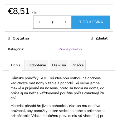
č
a
€8,51
m
/ ks
e
Jednotková
DO KOŠÍKA
cena:
NADROZMERNÉ
PANČUCHOVÉ
Opýtať sa
Zdieľať
NOHAVICE
VETERNICA
Kategória
:
Zimné ponožky
20
DEN
S
VEĽKÝM
Popis
Hodnotenie
Diskusia
Značka
KLINOM
€1,99
Dámske ponožky SOFT sú ideálnou voľbou na obdobie,
keď chcete mať nohy v teple a pohodlí. Sú veľmi jemné,
mäkké a príjemné na nosenie, preto sa hodia na doma, do
práce aj na bežné každodenné použitie počas chladnejších
dní.
Materiál pôsobí hrejivo a pohodlne, elastan mu dodáva
pružnosť, aby ponožky dobre sedeli na nohe a príjemne sa
prispôsobili. Vďaka mäkkému prevedeniu sú vhodné aj pre