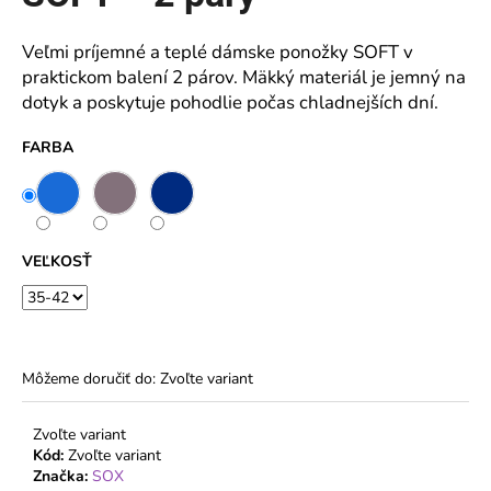
z
5
á
hviezdičiek.
Veľmi príjemné a teplé dámske ponožky SOFT v
j
praktickom balení 2 párov. Mäkký materiál je jemný na
s
dotyk a poskytuje pohodlie počas chladnejších dní.
ť
?
FARBA
HĽADAŤ
VEĽKOSŤ
O
d
Môžeme doručiť do:
Zvoľte variant
p
o
Zvoľte variant
r
Kód:
Zvoľte variant
ú
Značka:
SOX