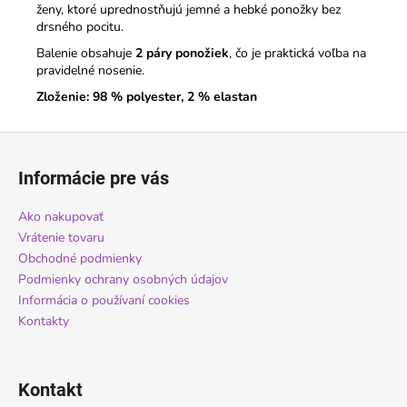
ženy, ktoré uprednostňujú jemné a hebké ponožky bez
drsného pocitu.
Balenie obsahuje
2 páry ponožiek
, čo je praktická voľba na
pravidelné nosenie.
Zloženie: 98 % polyester, 2 % elastan
Z
á
Informácie pre vás
p
ä
Ako nakupovať
t
Vrátenie tovaru
i
Obchodné podmienky
Podmienky ochrany osobných údajov
e
Informácia o používaní cookies
Kontakty
Kontakt