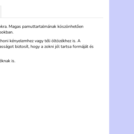
apokra. Magas pamuttartalmának köszönhetően
apokban.
thoni kényelemhez vagy téli öltözékhez is. A
sságot biztosít, hogy a zokni jól tartsa formáját és
éknak is.