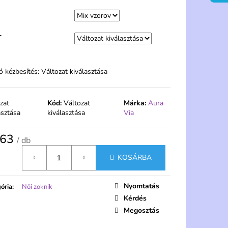
LSÓ MAGASABB
- FERA
T
ó kézbesítés:
Változat kiválasztása
zat
Kód:
Változat
Márka:
Aura
asztása
kiválasztása
Via
,63
/ db
gár:
KOSÁRBA
Nyomtatás
ória
:
Női zoknik
Kérdés
Megosztás