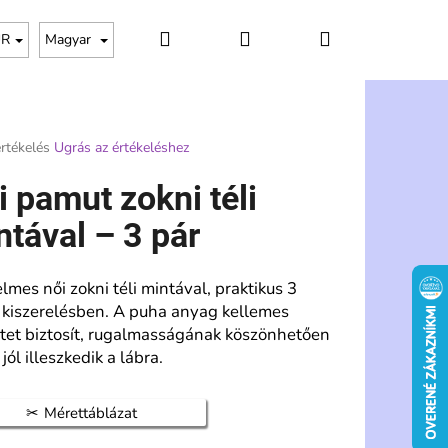
Keresés
Bejelentkezés
Kosár
UR
Magyar
rtékelés
Ugrás az értékeléshez
s
i pamut zokni téli
ése
ntával – 3 pár
lmes női zokni téli mintával, praktikus 3
 kiszerelésben. A puha anyag kellemes
etet biztosít, rugalmasságának köszönhetően
jól illeszkedik a lábra.
Következő
Mérettáblázat