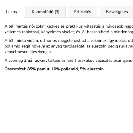
Leírás
Kapcsolódó (3)
Értékelés
Beszélgetés
A téli mintás női zokni kedves és praktikus választás a hűvösebb n
kellemes tapintású, kényelmes viselet, és jól használható a mindenn
A téli minta vidám, otthonos megjelenést ad a zokninak, így ideális ot
poliamid segít növelni az anyag tartósságát, az elasztán pedig rugalma
kényelmesen illeszkedjen.
A csomag
3 pár zoknit
tartalmaz, ezért praktikus választás akár ajánd
Összetétel: 85% pamut, 10% poliamid, 5% elasztán