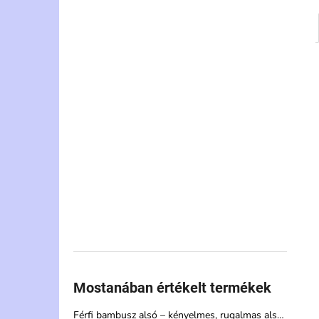
Mostanában értékelt termékek
Férfi bambusz alsó – kényelmes, rugalmas alsónemű magas nedvszívó képességgel