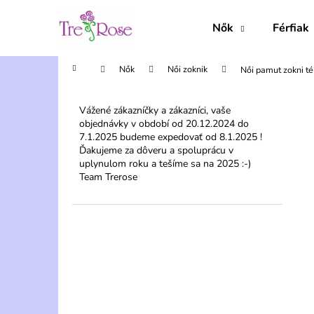
K
Ugrás
a
o
Nők
Férfiak
fő
Vissza
Vissza
s
tartalomhoz
a boltba
a boltba
á
Kezdőlap
Nők
Női zoknik
Női pamut zokni té
r
O
l
Vážené zákazníčky a zákazníci, vaše
objednávky v období od 20.12.2024 do
d
7.1.2025 budeme expedovať od 8.1.2025 !
a
Ďakujeme za dôveru a spoluprácu v
l
uplynulom roku a tešíme sa na 2025 :-)
Team Trerose
s
ó
p
a
n
e
l