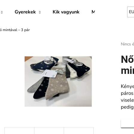
Gyerekek
Kik vagyunk
Márkák
E
li mintával – 3 pár
Mit keres?
A
Nincs é
termék
átlago
KERESÉS
Nő
értékel
5-
mi
ből
0,0
Ajánljuk
csillag.
Kénye
páros
visel
pedig 