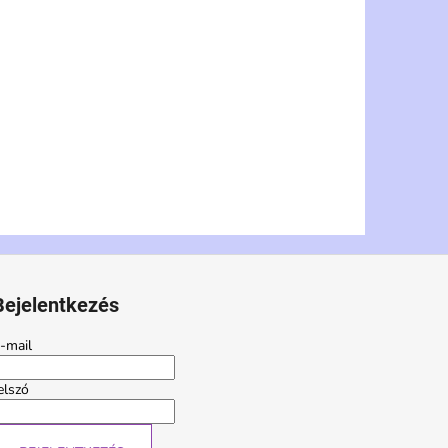
Bejelentkezés
-mail
elszó