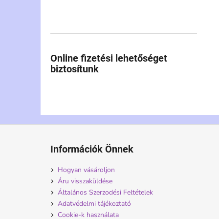
Online fizetési lehetőséget
biztosítunk
L
á
Információk Önnek
b
l
Hogyan vásároljon
é
Áru visszaküldése
c
Általános Szerzodési Feltételek
Adatvédelmi tájékoztató
Cookie-k használata