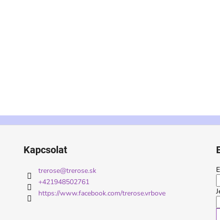
Kapcsolat
E
trerose
@
trerose.sk
+421948502761
J
https://www.facebook.com/trerose.vrbove