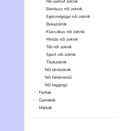
Női pamut zoknik
Bambusz női zoknik
Egészségügyi női zoknik
Bokazoknik
Klasszikus női zoknik
Mintás női zoknik
Téli női zoknik
Sport női zoknik
Titokzoknik
Női térdzoknik
Női fehérnemű
Női leggings
Férfiak
Gyerekek
Márkák