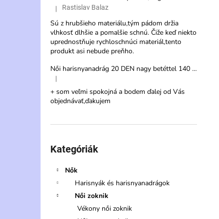
Rastislav Balaz
|
A termék értékelése 5-ből 3 csillag.
Sú z hrubšieho materiálu,tým pádom držia
vlhkosť dlhšie a pomalšie schnú. Čiže keď niekto
uprednostňuje rychloschnúci materiál,tento
produkt asi nebude preňho.
Női harisnyanadrág 20 DEN nagy betéttel 140 cm – Veternica Max
|
A termék értékelése 5-ből 5 csillag.
+ som veľmi spokojná a bodem ďalej od Vás
objednávať,ďakujem
Kategóriák
átugrása
Kategóriák
Nők
Harisnyák és harisnyanadrágok
Női zoknik
Vékony női zoknik