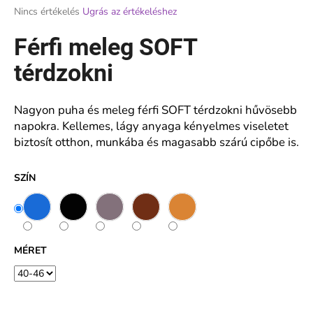
A
Nincs értékelés
Ugrás az értékeléshez
termék
átlagos
Férfi meleg SOFT
A
értékelése
j
5-
térdzokni
á
ből
n
0,0
l
csillag.
Nagyon puha és meleg férfi SOFT térdzokni hűvösebb
j
napokra. Kellemes, lágy anyaga kényelmes viseletet
u
biztosít otthon, munkába és magasabb szárú cipőbe is.
k
SZÍN
NŐI
PAMUT
ALSÓ
FINOM
CSIPKÉVEL
-
MÉRET
KARA
€6,18