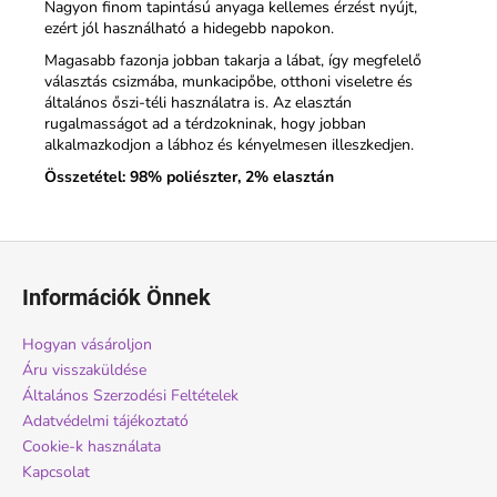
Nagyon finom tapintású anyaga kellemes érzést nyújt,
ezért jól használható a hidegebb napokon.
Magasabb fazonja jobban takarja a lábat, így megfelelő
választás csizmába, munkacipőbe, otthoni viseletre és
általános őszi-téli használatra is. Az elasztán
rugalmasságot ad a térdzokninak, hogy jobban
alkalmazkodjon a lábhoz és kényelmesen illeszkedjen.
Összetétel: 98% poliészter, 2% elasztán
L
á
Információk Önnek
b
l
Hogyan vásároljon
é
Áru visszaküldése
c
Általános Szerzodési Feltételek
Adatvédelmi tájékoztató
Cookie-k használata
Kapcsolat