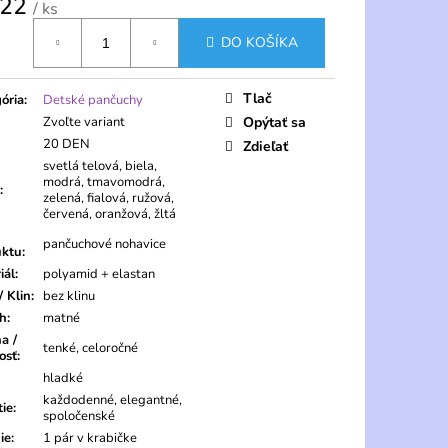
,22
/ ks
tková
DO KOŠÍKA
Tlač
ória
:
Detské pančuchy
Zvoľte variant
Opýtať sa
20 DEN
Zdieľať
svetlá telová, biela,
modrá, tmavomodrá,
:
zelená, fialová, ružová,
červená, oranžová, žltá
pančuchové nohavice
uktu
:
iál
:
polyamid + elastan
/ Klin
:
bez klinu
ch
:
matné
a /
tenké, celoročné
osť
:
hladké
každodenné, elegantné,
tie
:
spoločenské
ie
:
1 pár v krabičke