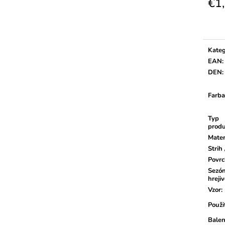
€1
Jedno
cena:
Kateg
EAN
:
DEN
:
Farba
Typ
prod
Mater
Strih 
Povr
Sezón
hrejiv
Vzor
:
Použi
Balen