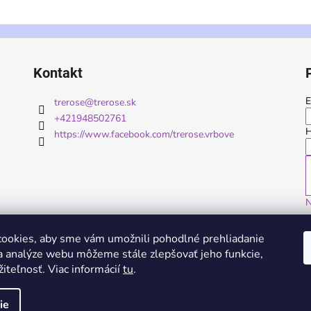
Kontakt
E
trerose
@
trerose.sk
+421948502761
H
https://www.facebook.com/trerose.vrbove
N
ookies, aby sme vám umožnili pohodlné prehliadanie
 analýze webu môžeme stále zlepšovať jeho funkcie,
iteľnosť. Viac informácií
tu
.
ie