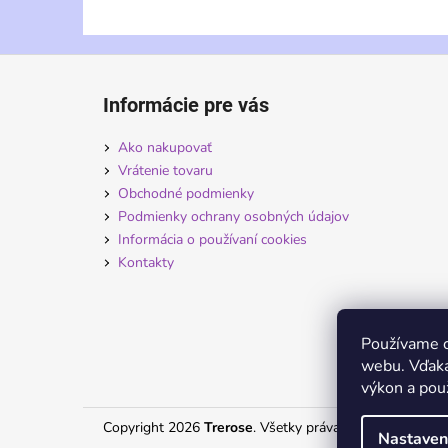
Z
á
Informácie pre vás
p
ä
Ako nakupovať
t
Vrátenie tovaru
i
Obchodné podmienky
Podmienky ochrany osobných údajov
e
Informácia o používaní cookies
Kontakty
Používame c
webu. Vďaka
výkon a použ
Copyright 2026
Trerose
. Všetky práva vyhradené.
Nastaven