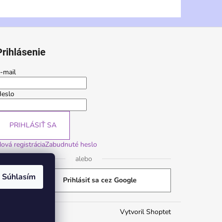
Prihlásenie
-mail
eslo
PRIHLÁSIŤ SA
ová registrácia
Zabudnuté heslo
alebo
Súhlasím
Prihlásiť sa cez Google
Vytvoril Shoptet