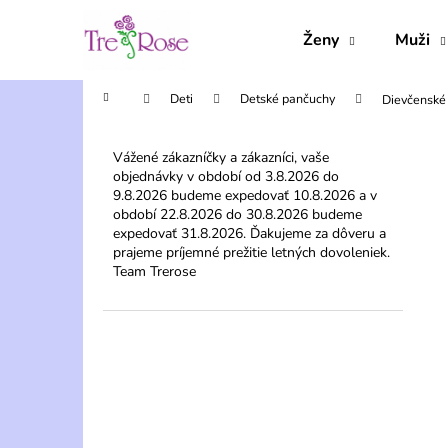
K
Prejsť
na
o
Ženy
Muži
obsah
Späť
Späť
š
do
do
í
Domov
Deti
Detské pančuchy
Dievčenské 
obchodu
obchodu
k
B
o
Vážené zákazníčky a zákazníci, vaše
objednávky v období od 3.8.2026 do
č
9.8.2026 budeme expedovať 10.8.2026 a v
n
období 22.8.2026 do 30.8.2026 budeme
ý
expedovať 31.8.2026. Ďakujeme za dôveru a
prajeme príjemné prežitie letných dovoleniek.
p
Team Trerose
a
n
e
l