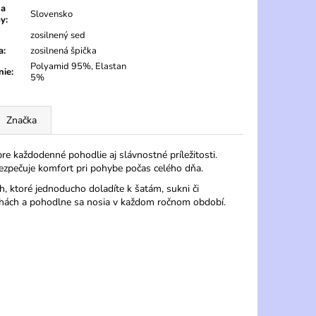
na
Slovensko
by
:
zosilnený sed
a
:
zosilnená špička
Polyamid 95%, Elastan
nie
:
5%
Značka
 každodenné pohodlie aj slávnostné príležitosti.
bezpečuje komfort pri pohybe počas celého dňa.
 ktoré jednoducho doladíte k šatám, sukni či
ohách a pohodlne sa nosia v každom ročnom období.