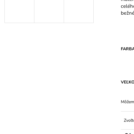
DÁMSKE BAVLNENÉ NOHAVIČKY S
DÁMSKE JEMNÉ
celéh
VYŠŠÍM PÁSOM - FERA
ELASTANOM – 2
bežné
€5,94
€1,91
FARB
VEĽK
Môžeme
Zvoľt