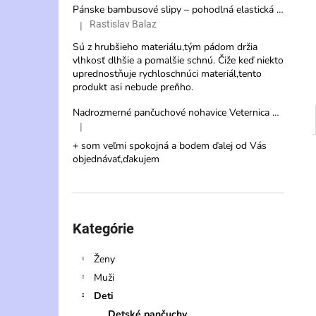
Pánske bambusové slipy – pohodlná elastická spodná bielizeň s vysokou savosťou
Rastislav Balaz
|
Hodnotenie produktu je 3 z 5 hviezdičiek.
Sú z hrubšieho materiálu,tým pádom držia
vlhkosť dlhšie a pomalšie schnú. Čiže keď niekto
uprednostňuje rychloschnúci materiál,tento
produkt asi nebude preňho.
Nadrozmerné pančuchové nohavice Veternica 20 DEN s veľkým klinom
|
Hodnotenie produktu je 5 z 5 hviezdičiek.
+ som veľmi spokojná a bodem ďalej od Vás
objednávať,ďakujem
Preskočiť
kategórie
Kategórie
Ženy
Muži
Deti
Detské pančuchy