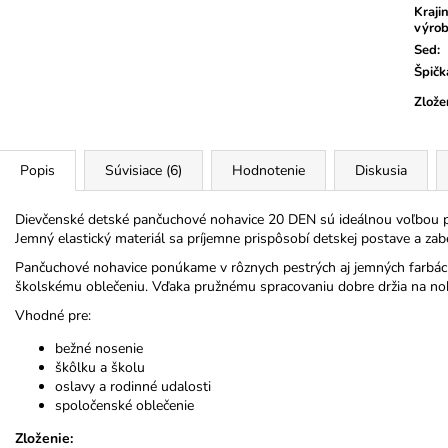
Kraji
výro
Sed
:
Špičk
Zlože
Popis
Súvisiace (6)
Hodnotenie
Diskusia
Dievčenské detské pančuchové nohavice 20 DEN sú ideálnou voľbou pre
Jemný elastický materiál sa príjemne prispôsobí detskej postave a za
Pančuchové nohavice ponúkame v rôznych pestrých aj jemných farbách,
školskému oblečeniu. Vďaka pružnému spracovaniu dobre držia na n
Vhodné pre:
bežné nosenie
škôlku a školu
oslavy a rodinné udalosti
spoločenské oblečenie
Zloženie: