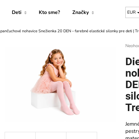
Deti
Kto sme?
Značky
EUR
pančuchové nohavice Snežienka 20 DEN – farebné elastické silonky pre deti | T
Čo potrebujete nájsť?
Prieme
Neoho
hodnot
produk
HĽADAŤ
Di
je
0,0
no
z
5
DE
Odporúčame
hviezdi
sil
Tr
Jemné
pestr
mater