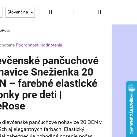
Hľadať
Prihlásenie
Nákupný
Slovenčina
reRose
košík
rné
dnotené
Podrobnosti hodnotenia
enie
tu
evčenské pančuchové
havice Snežienka 20
N – farebné elastické
čiek.
onky pre deti |
eRose
 dievčenské pančuchové nohavice 20 DEN v
Nasledujúce
ých aj elegantných farbách. Elastický
iál zabezpečuje pohodlné nosenie počas