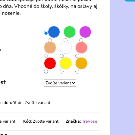
 PONOŽKY 20 DEN S
o dňa. Vhodné do školy, škôlky, na oslavy aj
 PÁRY – PELA
 nosenie.
A
OSŤ
 doručiť do:
Zvoľte variant
e variant
Kód:
Zvoľte variant
Značka:
TreRose