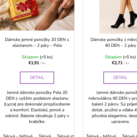
d
s
u
p
k
r
t
o
o
d
Dámske jemné ponožky 20 DEN s
Dámske ponožky z mikr
v
elastanom – 2 páry – Pela
40 DEN – 2 páry
u
k
Skladom
(>5 ks)
Skladom
(>5 ks)
€1,91
€2,71
t
/ ks
/ ks
o
DETAIL
DETAIL
v
Jemné dámske ponožky Pela 20
Jemné dámske ponož
DEN s vyšším podielom elastanu
mikrovlákna 40 DEN v pr
(Lycra) pre dokonalé prispôsobenie
balení 2 párov. Sú príj
a komfort. Elastické, jemné a
dotyk, pružné a vďaka 
odolné. Balenie obsahuje 2 páry v
pôsobia elegantne, dec
krabičke.
upravene.
Telová - béžová
Telová
Telová stredná
Telová - béžová
Čierna
Šedá
Telová 
Dymo