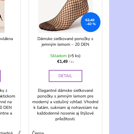
€2,49
–40 %
ovlákna
Dámske sieťkované ponožky s
jemným lemom – 20 DEN
Skladom
(>5 ks)
€1,49
/ ks
DETAIL
ky z
Elegantné dámske sieťkované
aktickom
ponožky s jemným lemom pre
emné na
moderný a vzdušný vzhľad. Vhodné
40 DEN
k šatám, sukniam aj nohaviciam na
entne a
každodenné nosenie aj štýlové
príležitosti.
stredná
vá
M - mokka
Čierna
Čierna
M - mokka