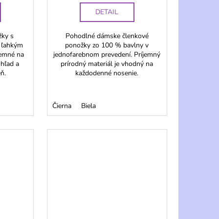
DETAIL
žky s
Pohodlné dámske členkové
 ľahkým
ponožky zo 100 % bavlny v
jemné na
jednofarebnom prevedení. Príjemný
hľad a
prírodný materiál je vhodný na
ň.
každodenné nosenie.
Čierna
Biela