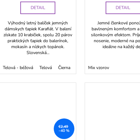
DETAIL
DETAIL
Výhodný letný balíček jemných
Jemné členkové pono
dámskych ťapiek Karafiát. V balení
bavlneným komfortom a
získate 10 krabičiek, spolu 20 párov
silonkovým efektom. Prí
praktických ťapiek do balerínok,
nosenie, moderné na po
mokasín a nízkych topánok.
ideálne na každý de
Slovenská...
Telová - béžová
Telová
Čierna
Mix vzorov
€2,49
–40 %