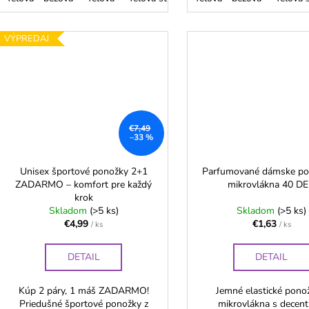
VÝPREDAJ
€7,49
–33 %
Unisex športové ponožky 2+1
Parfumované dámske po
ZADARMO – komfort pre každý
mikrovlákna 40 D
krok
Skladom
(>5 ks)
Skladom
(>5 ks)
€4,99
€1,63
/ ks
/ ks
DETAIL
DETAIL
Kúp 2 páry, 1 máš ZADARMO!
Jemné elastické pono
Priedušné športové ponožky z
mikrovlákna s decen