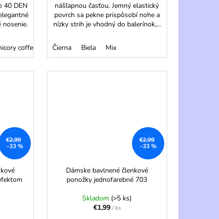
ke 40 DEN
nášľapnou časťou. Jemný elastický
 elegantné
povrch sa pekne prispôsobí nohe a
 nosenie.
nízky strih je vhodný do balerínok,...
icory coffee
Merlot
Čierna
Evening Blue
Biela
Mix
Chilli Pepper
Frost Gray
€2,99
€2,99
–33 %
–33 %
nkové
Dámske bavlnené členkové
efektom
ponožky jednofarebné 703
Skladom
(>5 ks)
€1,99
/ ks