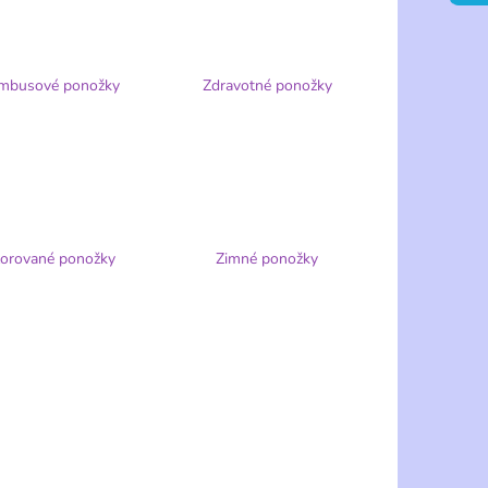
ENÉ NOHAVIČKY S
- FERA
mbusové ponožky
Zdravotné ponožky
orované ponožky
Zimné ponožky