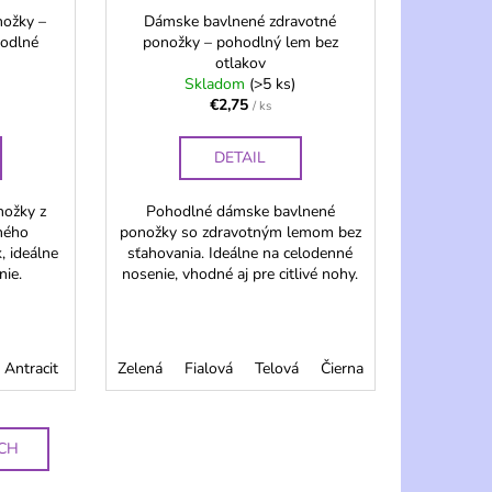
ožky –
Dámske bavlnené zdravotné
hodlné
ponožky – pohodlný lem bez
otlakov
Skladom
(>5 ks)
€2,75
/ ks
DETAIL
ožky z
Pohodlné dámske bavlnené
ného
ponožky so zdravotným lemom bez
, ideálne
sťahovania. Ideálne na celodenné
ie.
nosenie, vhodné aj pre citlivé nohy.
Antracit
Hnedá
Zelená
Fialová
Telová
Čierna
Ružová
Mix
ÍCH