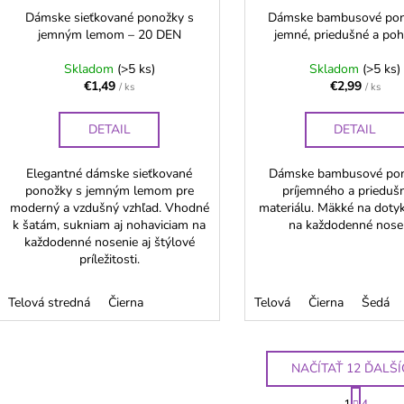
Dámske sieťkované ponožky s
Dámske bambusové pon
jemným lemom – 20 DEN
jemné, priedušné a po
Skladom
(>5 ks)
Skladom
(>5 ks)
€1,49
€2,99
/ ks
/ ks
DETAIL
DETAIL
Elegantné dámske sieťkované
Dámske bambusové pon
ponožky s jemným lemom pre
príjemného a prieduš
moderný a vzdušný vzhľad. Vhodné
materiálu. Mäkké na dotyk
k šatám, sukniam aj nohaviciam na
na každodenné nosen
každodenné nosenie aj štýlové
príležitosti.
Telová stredná
Čierna
Telová
Čierna
Šedá
NAČÍTAŤ 12 ĎALŠ
S