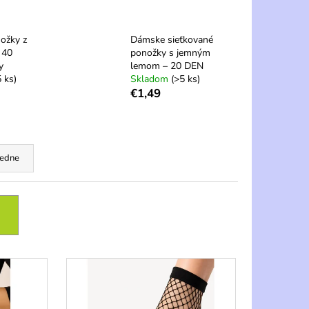
ožky z
Dámske sieťkované
 40
ponožky s jemným
y
lemom – 20 DEN
 ks)
Skladom
(>5 ks)
€1,49
edne