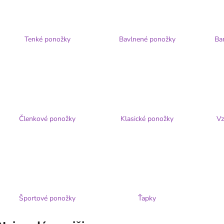
DÁMSKE PANČUCHY MARGARETA
DÁMSKE BAVLN
PLUS 20 DEN PRE VYŠŠIE POSTAVY
VYŠŠÍM PÁSOM 
€1,31
€5,94
Tenké ponožky
Bavlnené ponožky
Ba
Členkové ponožky
Klasické ponožky
Vz
Športové ponožky
Ťapky