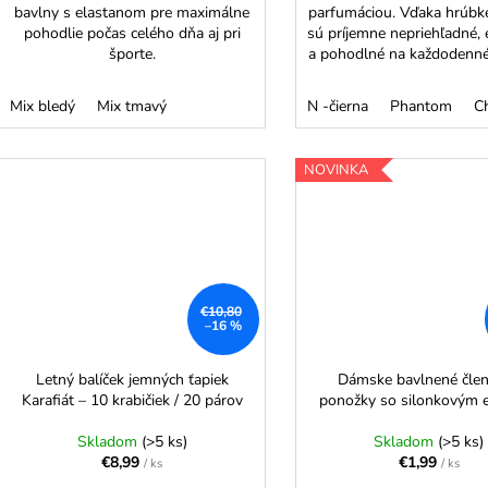
bavlny s elastanom pre maximálne
parfumáciou. Vďaka hrúb
pohodlie počas celého dňa aj pri
sú príjemne nepriehľadné,
športe.
a pohodlné na každodenné
Mix bledý
Mix tmavý
N -čierna
Phantom
Ch
NOVINKA
€10,80
–16 %
Letný balíček jemných ťapiek
Dámske bavlnené čle
Karafiát – 10 krabičiek / 20 párov
ponožky so silonkovým 
Skladom
(>5 ks)
Skladom
(>5 ks)
€8,99
€1,99
/ ks
/ ks