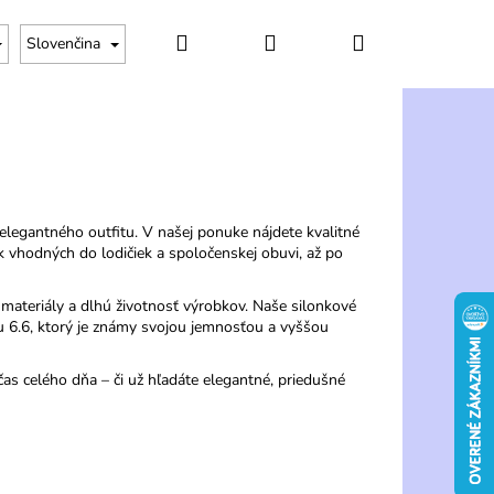
Hľadať
Prihlásenie
Nákupný
Slovenčina
košík
egantného outfitu. V našej ponuke nájdete kvalitné
 vhodných do lodičiek a spoločenskej obuvi, až po
materiály a dlhú životnosť výrobkov. Naše silonkové
6.6, ktorý je známy svojou jemnosťou a vyššou
s celého dňa – či už hľadáte elegantné, priedušné
Nasledujúce