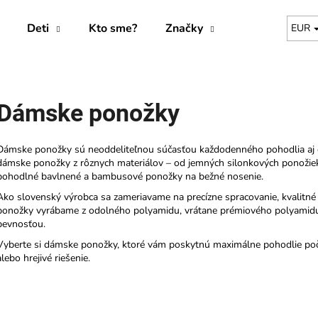
Deti
Kto sme?
Značky
EUR
Čo potrebujete nájsť?
Dámske ponožky
HĽADAŤ
Dámske ponožky sú neoddeliteľnou súčasťou každodenného pohodlia aj el
dámske ponožky z rôznych materiálov – od jemných silonkových ponožiek
pohodlné bavlnené a bambusové ponožky na bežné nosenie.
Odporúčame
Ako slovenský výrobca sa zameriavame na precízne spracovanie, kvalitné 
ponožky vyrábame z odolného polyamidu, vrátane prémiového polyamidu 
pevnosťou.
Vyberte si dámske ponožky, ktoré vám poskytnú maximálne pohodlie poča
alebo hrejivé riešenie.