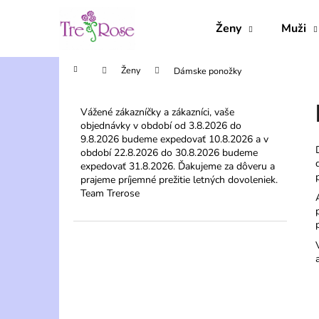
K
Prejsť
na
o
Ženy
Muži
obsah
Späť
Späť
š
do
do
í
Domov
Ženy
Dámske ponožky
obchodu
obchodu
k
B
o
Vážené zákazníčky a zákazníci, vaše
objednávky v období od 3.8.2026 do
č
9.8.2026 budeme expedovať 10.8.2026 a v
n
období 22.8.2026 do 30.8.2026 budeme
ý
expedovať 31.8.2026. Ďakujeme za dôveru a
prajeme príjemné prežitie letných dovoleniek.
p
Team Trerose
a
n
e
l