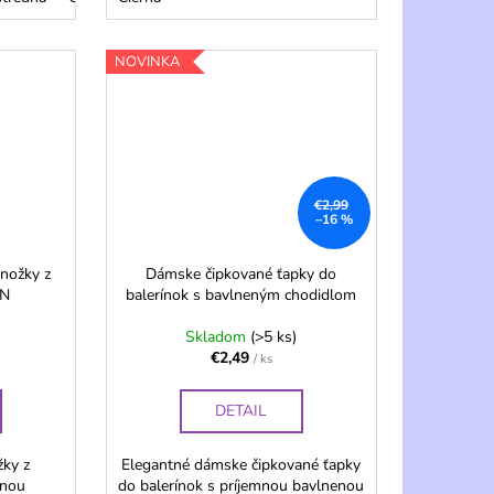
NOVINKA
€2,99
–16 %
nožky z
Dámske čipkované ťapky do
EN
balerínok s bavlneným chodidlom
Skladom
(>5 ks)
€2,49
/ ks
DETAIL
žky z
Elegantné dámske čipkované ťapky
tnou
do balerínok s príjemnou bavlnenou