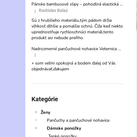
i
Pánske bambusové slipy – pohodlná elastická spodná bielizeň s vysokou savosťou
Rastislav Balaz
|
Hodnotenie produktu je 3 z 5 hviezdičiek.
Sú z hrubšieho materiálu,tým pádom držia
vlhkosť dlhšie a pomalšie schnú. Čiže keď niekto
uprednostňuje rychloschnúci materiál,tento
produkt asi nebude preňho.
Nadrozmerné pančuchové nohavice Veternica 20 DEN s veľkým klinom
|
Hodnotenie produktu je 5 z 5 hviezdičiek.
+ som veľmi spokojná a bodem ďalej od Vás
objednávať,ďakujem
Preskočiť
kategórie
Kategórie
Ženy
Pančuchy a pančuchové nohavice
Dámske ponožky
Tenké ponožky