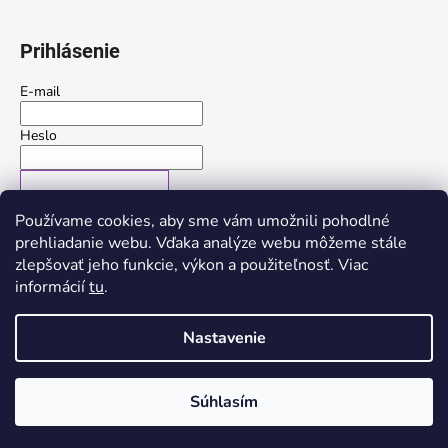
Prihlásenie
E-mail
Heslo
PRIHLÁSIŤ SA
Používame cookies, aby sme vám umožnili pohodlné
Nová registrácia
Zabudnuté heslo
prehliadanie webu. Vďaka analýze webu môžeme stále
zlepšovať jeho funkcie, výkon a použiteľnosť. Viac
alebo
informácií
tu
.
Prihlásiť sa cez Google
Nastavenie
Vytvoril Shoptet
Súhlasím
Copyright 2026
Trerose
. Všetky práva vyhradené.