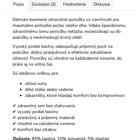
Popis
Súvisiace (2)
Hodnotenie
Diskusia
Dámske bavlnené zdravotné ponožky sú navrhnuté pre
maximálne pohodlie počas celého dňa. Vďaka špeciálnemu
zdravotnému lemu ponožky netlačia, nezarezávajú sa do
pokožky a neobmedzujú krvný obeh.
Vysoký podiel bavlny zabezpečuje príjemný pocit na
pokožke, dobrú priedušnosť a efektívne odvádzanie
vlhkosti. Ponožky sú vhodné na každodenné nosenie, do
práce aj na voľný čas.
Sú ideálnou voľbou pre:
citlivé nohy
dlhé státie alebo sedenie
zákazníčky, ktoré hľadajú komfort bez kompromisov
✔ zdravotný lem bez sťahovania
✔ vysoký podiel bavlny
✔ priedušný a príjemný materiál
✔ vhodné na celodenné nosenie
✔ komfort bez otlakov
Zloženie:
85% bavlna, 10% polyamid, 5% elastan