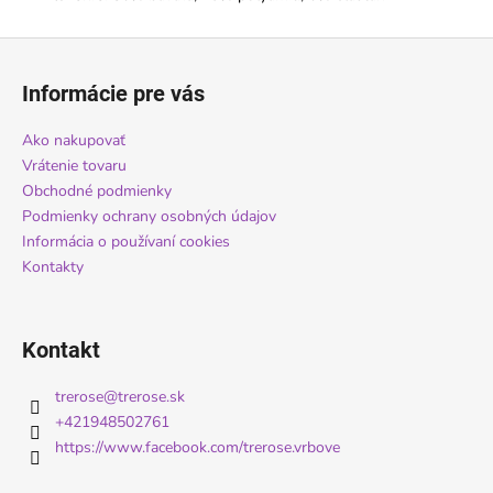
Z
á
Informácie pre vás
p
ä
Ako nakupovať
t
Vrátenie tovaru
i
Obchodné podmienky
Podmienky ochrany osobných údajov
e
Informácia o používaní cookies
Kontakty
Kontakt
trerose
@
trerose.sk
+421948502761
https://www.facebook.com/trerose.vrbove