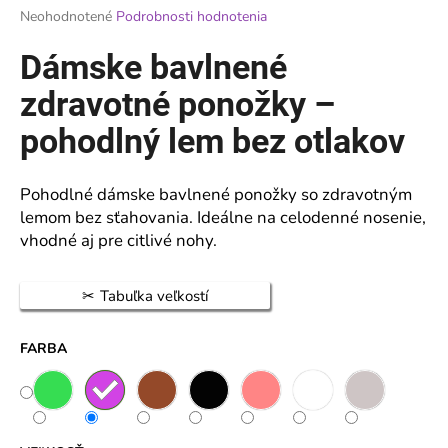
Priemerné
Neohodnotené
Podrobnosti hodnotenia
á
hodnotenie
j
produktu
Dámske bavlnené
je
s
0,0
zdravotné ponožky –
ť
z
?
5
pohodlný lem bez otlakov
hviezdičiek.
Pohodlné dámske bavlnené ponožky so zdravotným
lemom bez sťahovania. Ideálne na celodenné nosenie,
HĽADAŤ
vhodné aj pre citlivé nohy.
Tabuľka veľkostí
O
d
FARBA
p
o
r
ú