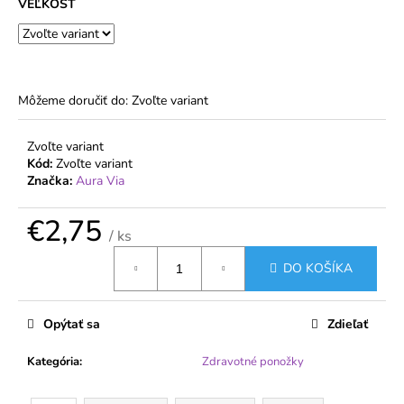
č
VEĽKOSŤ
a
m
e
Môžeme doručiť do:
Zvoľte variant
DÁMSKE
PANČUCHY
MARGARETA
Zvoľte variant
PLUS
Kód:
Zvoľte variant
20
Značka:
Aura Via
DEN
PRE
€2,75
VYŠŠIE
/ ks
POSTAVY
Jednotková
€1,31
DO KOŠÍKA
cena:
Opýtať sa
Zdieľať
Kategória
:
Zdravotné ponožky