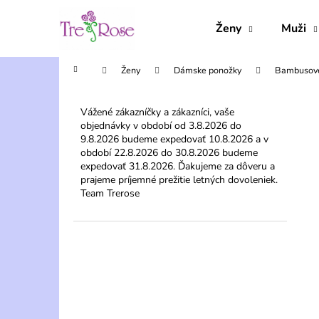
K
Prejsť
na
o
Ženy
Muži
obsah
Späť
Späť
š
do
do
í
Domov
Ženy
Dámske ponožky
Bambusové
obchodu
obchodu
k
B
o
Vážené zákazníčky a zákazníci, vaše
objednávky v období od 3.8.2026 do
č
9.8.2026 budeme expedovať 10.8.2026 a v
n
období 22.8.2026 do 30.8.2026 budeme
ý
expedovať 31.8.2026. Ďakujeme za dôveru a
prajeme príjemné prežitie letných dovoleniek.
p
Team Trerose
a
n
e
l