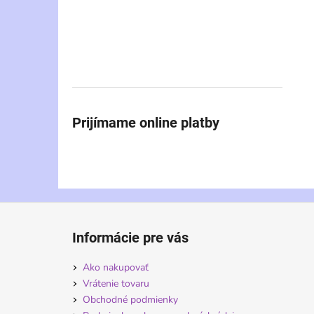
Prijímame online platby
Z
á
Informácie pre vás
p
ä
Ako nakupovať
t
Vrátenie tovaru
i
Obchodné podmienky