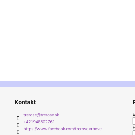
Kontakt
E
trerose
@
trerose.sk
+421948502761
H
https://www.facebook.com/trerose.vrbove