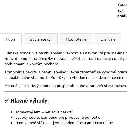
Kateg
Typ
prod
Popis
Súvisiace (3)
Hodnotenie
Diskusia
Dámske ponožky s bambusovým vláknom sú navrhnuté pre maximálne
zdravotnému lemu ponožky netlačia, neškrtia a nezanechávajú otlaky, 
problémami s krvným obehom.
Kombinácia bavlny a bambusového vlákna zabezpečuje výbornú priedu
antibakteriálne vlastnosti. Ponožky sú vhodné na celodenné nosenie – 
Materiál je elastický, dobre sa prispôsobí nohe a zároveň si zachováv
✅ Hlavné výhody:
zdravotný lem – netlačí a neškrtí
vysoký podiel bambusu pre prirodzené pohodlie
bambusové vlákno – jemné, priedušné a antibakteriálne