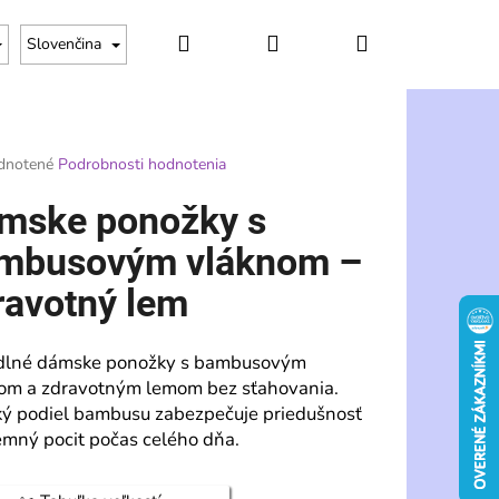
Hľadať
Prihlásenie
Nákupný
Slovenčina
košík
rné
dnotené
Podrobnosti hodnotenia
enie
tu
mske ponožky s
mbusovým vláknom –
ravotný lem
čiek.
dlné dámske ponožky s bambusovým
om a zdravotným lemom bez sťahovania.
ý podiel bambusu zabezpečuje priedušnosť
jemný pocit počas celého dňa.
Nasledujúce