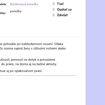
Tlač
ória
:
Bambusové ponožky
Opýtať sa
ponožky
uktu
:
Zdieľať
 pohodlie pri každodennom nosení. Vďaka
čo ocenia najmä ženy s citlivými nohami alebo
šnosť, jemnosť na dotyk a prirodzené
do práce, na doma aj na bežné aktivity.
a tvar aj po opakovanom praní.