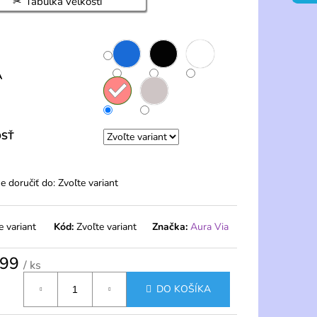
Tabuľka veľkostí
ENÉ NOHAVIČKY S
- FERA
A
OSŤ
 doručiť do:
Zvoľte variant
e variant
Kód:
Zvoľte variant
Značka:
Aura Via
,99
/ ks
tková
DO KOŠÍKA