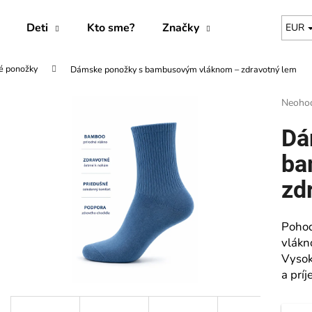
Deti
Kto sme?
Značky
EUR
 ponožky
Dámske ponožky s bambusovým vláknom – zdravotný lem
Čo potrebujete nájsť?
Prieme
Neoho
hodnot
produk
HĽADAŤ
Dá
je
0,0
ba
z
5
zd
Odporúčame
hviezdi
Poho
vlákn
Vysok
a prí