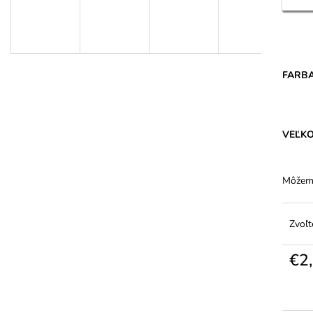
DÁMSKE PANČUCHY MARGARETA
DÁMSKE BAVLN
PLUS 20 DEN PRE VYŠŠIE POSTAVY
VYŠŠÍM PÁSOM 
€1,31
€5,94
FARB
VEĽK
Môžeme
Zvoľt
€2
Jedno
cena: