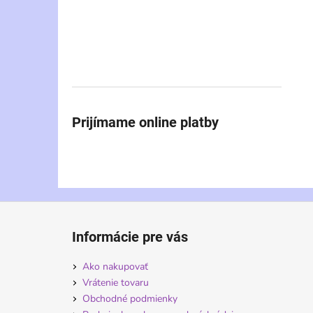
Prijímame online platby
Z
á
Informácie pre vás
p
ä
Ako nakupovať
t
Vrátenie tovaru
i
Obchodné podmienky