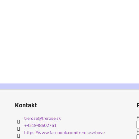
Kontakt
E
trerose
@
trerose.sk
+421948502761
H
https://www.facebook.com/trerose.vrbove