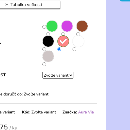
 PONOŽKY 20 DEN S
Tabuľka veľkostí
 PÁRY – PELA
A
OSŤ
 doručiť do:
Zvoľte variant
e variant
Kód:
Zvoľte variant
Značka:
Aura Via
,75
/ ks