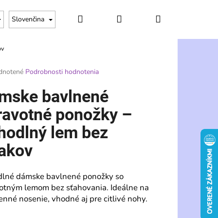
Hľadať
Prihlásenie
Nákupný
Slovenčina
ov
košík
rné
dnotené
Podrobnosti hodnotenia
enie
tu
mske bavlnené
ravotné ponožky –
hodlný lem bez
čiek.
lakov
lné dámske bavlnené ponožky so
otným lemom bez sťahovania. Ideálne na
Nasledujúce
enné nosenie, vhodné aj pre citlivé nohy.