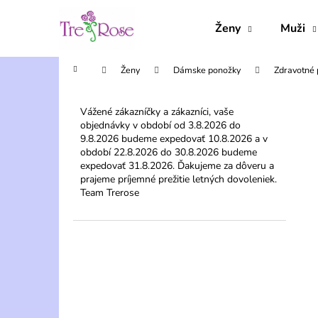
K
Prejsť
na
o
Ženy
Muži
obsah
Späť
Späť
š
do
do
í
Domov
Ženy
Dámske ponožky
Zdravotné
obchodu
obchodu
k
B
o
Vážené zákazníčky a zákazníci, vaše
objednávky v období od 3.8.2026 do
č
9.8.2026 budeme expedovať 10.8.2026 a v
n
období 22.8.2026 do 30.8.2026 budeme
ý
expedovať 31.8.2026. Ďakujeme za dôveru a
prajeme príjemné prežitie letných dovoleniek.
p
Team Trerose
a
n
e
l