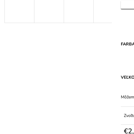
DÁMSKE BAVLNENÉ NOHAVIČKY S
DÁMSKE JEMNÉ
VYŠŠÍM PÁSOM - FERA
ELASTANOM – 2
€5,94
€1,91
FARB
VEĽK
Môžeme
Zvoľt
€2