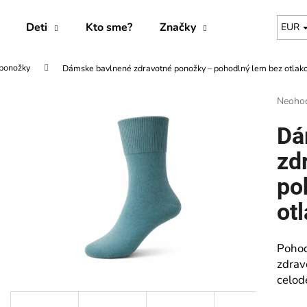
Deti
Kto sme?
Značky
EUR
 ponožky
Dámske bavlnené zdravotné ponožky – pohodlný lem bez otlak
Čo potrebujete nájsť?
Prieme
Neoho
hodnot
produk
HĽADAŤ
Dá
je
0,0
zd
z
5
po
Odporúčame
hviezdi
ot
Pohod
zdrav
celod