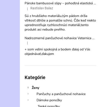
Pánske bambusové slipy – pohodlná elastická spodná bielizeň s vysokou savosťou
Rastislav Balaz
|
Hodnotenie produktu je 3 z 5 hviezdičiek.
Sú z hrubšieho materiálu,tým pádom držia
vlhkosť dlhšie a pomalšie schnú. Čiže keď niekto
uprednostňuje rychloschnúci materiál,tento
produkt asi nebude preňho.
Nadrozmerné pančuchové nohavice Veternica 20 DEN s veľkým klinom
|
Hodnotenie produktu je 5 z 5 hviezdičiek.
+ som veľmi spokojná a bodem ďalej od Vás
objednávať,ďakujem
Preskočiť
kategórie
Kategórie
Ženy
Pančuchy a pančuchové nohavice
Dámske ponožky
Tenké ponožky