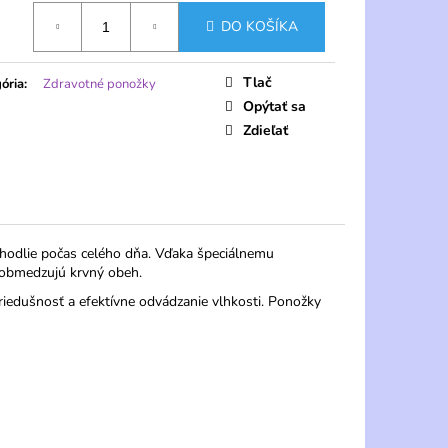
tková
DO KOŠÍKA
Tlač
ória
:
Zdravotné ponožky
Opýtať sa
Zdieľať
odlie počas celého dňa. Vďaka špeciálnemu
eobmedzujú krvný obeh.
riedušnosť a efektívne odvádzanie vlhkosti. Ponožky