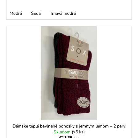
Modrá
Šedá
Tmavá modrá
Dámske teplé bavlnené ponožky s jemným lemom – 2 páry
Skladom
(>5 ks)
€11,35