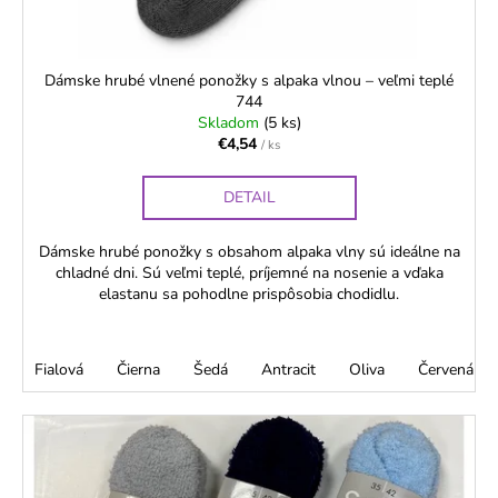
č
k
a
t
m
o
e
Dámske hrubé vlnené ponožky s alpaka vlnou – veľmi teplé
744
v
Skladom
(5 ks)
DÁMSKE
€4,54
/ ks
STRETCH
PANČUCHOVÉ
NOHAVICE
DETAIL
NARCIS
15
Dámske hrubé ponožky s obsahom alpaka vlny sú ideálne na
DEN,
ZOSILNENÁ
chladné dni. Sú veľmi teplé, príjemné na nosenie a vďaka
ŠPIČKA
elastanu sa pohodlne prispôsobia chodidlu.
€2,08
Fialová
Čierna
Šedá
Antracit
Oliva
Červená