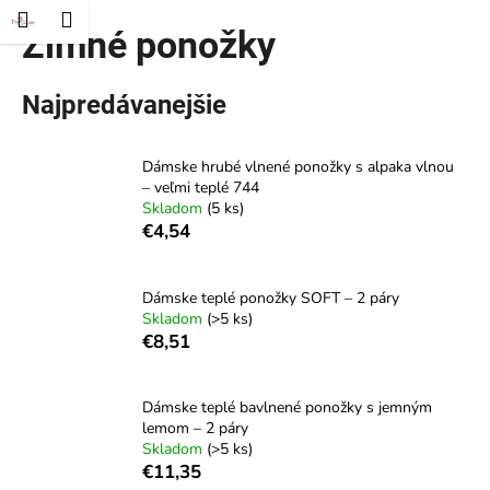
K
ť
Nákupný
Menu
rihlásenie
Zimné ponožky
Prejsť
o
Späť
Späť
na
košík
š
obsah
í
Najpredávanejšie
Č
k
o
Dámske hrubé vlnené ponožky s alpaka vlnou
p
– veľmi teplé 744
o
Skladom
(5 ks)
t
€4,54
r
e
Dámske teplé ponožky SOFT – 2 páry
b
Skladom
(>5 ks)
€8,51
u
j
e
Dámske teplé bavlnené ponožky s jemným
t
lemom – 2 páry
Skladom
(>5 ks)
e
€11,35
n