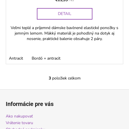
/ ks
DETAIL
Veľmi teplé a príjemné dámske bavlnené elastické ponožky s
jemným lemom. Mäkký materiál je pohodlný na dotyk aj
nosenie, praktické balenie obsahuje 2 páry.
Antracit
Bordó + antracit
3
položiek celkom
O
v
Z
l
á
á
Informácie pre vás
d
p
a
ä
Ako nakupovať
c
t
Vrátenie tovaru
i