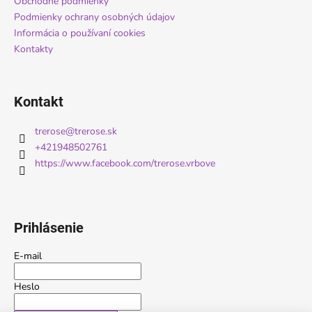
i
Obchodné podmienky
e
Podmienky ochrany osobných údajov
e
p
Informácia o používaní cookies
r
Kontakty
v
k
y
v
Kontakt
ý
p
trerose
@
trerose.sk
i
+421948502761
s
https://www.facebook.com/trerose.vrbove
u
Prihlásenie
E-mail
Heslo