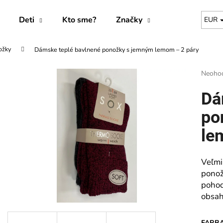
Deti
Kto sme?
Značky
EUR
ožky
Dámske teplé bavlnené ponožky s jemným lemom – 2 páry
Čo potrebujete nájsť?
Prieme
Neoho
hodnot
produk
HĽADAŤ
Dá
je
0,0
po
z
5
le
Odporúčame
hviezdi
Veľmi
ponož
pohod
obsah
FARB