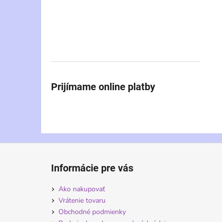
Prijímame online platby
Z
á
Informácie pre vás
p
ä
Ako nakupovať
t
Vrátenie tovaru
i
Obchodné podmienky