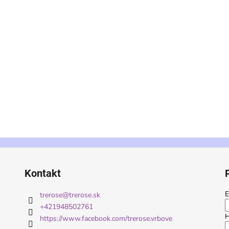
Kontakt
E
trerose
@
trerose.sk
+421948502761
H
https://www.facebook.com/trerose.vrbove