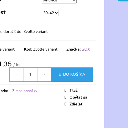
 PONOŽKY 20 DEN S
 PÁRY – PELA
OSŤ
 doručiť do:
Zvoľte variant
e variant
Kód:
Zvoľte variant
Značka:
SOX
1,35
/ ks
tková
DO KOŠÍKA
Tlač
ória
:
Zimné ponožky
Opýtať sa
Zdieľať