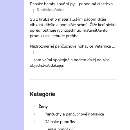
Pánske bambusové slipy – pohodlná elastická spodná bielizeň s vysokou savosťou
Rastislav Balaz
|
Hodnotenie produktu je 3 z 5 hviezdičiek.
Sú z hrubšieho materiálu,tým pádom držia
vlhkosť dlhšie a pomalšie schnú. Čiže keď niekto
uprednostňuje rychloschnúci materiál,tento
produkt asi nebude preňho.
Nadrozmerné pančuchové nohavice Veternica 20 DEN s veľkým klinom
|
Hodnotenie produktu je 5 z 5 hviezdičiek.
+ som veľmi spokojná a bodem ďalej od Vás
objednávať,ďakujem
Preskočiť
kategórie
Kategórie
Ženy
Pančuchy a pančuchové nohavice
Dámske ponožky
Tenké ponožky