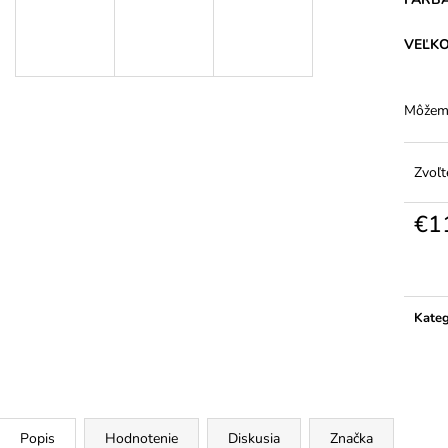
DÁMSKE BAVLNENÉ NOHAVIČKY S
DÁMSKE JEMNÉ
VYŠŠÍM PÁSOM - FERA
ELASTANOM – 2
VEĽK
€5,94
€1,91
Môžeme
Zvoľt
€1
Jedno
cena:
Kateg
Popis
Hodnotenie
Diskusia
Značka