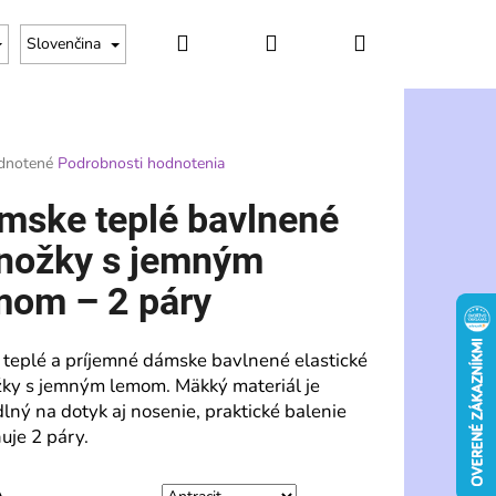
Hľadať
Prihlásenie
Nákupný
Slovenčina
košík
rné
dnotené
Podrobnosti hodnotenia
enie
tu
mske teplé bavlnené
nožky s jemným
mom – 2 páry
čiek.
 teplé a príjemné dámske bavlnené elastické
ky s jemným lemom. Mäkký materiál je
lný na dotyk aj nosenie, praktické balenie
uje 2 páry.
Nasledujúce
A