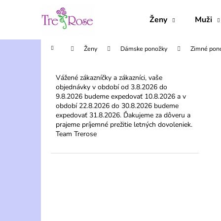
K
Prejsť
na
o
Ženy
Muži
obsah
Späť
Späť
š
do
do
í
Domov
Ženy
Dámske ponožky
Zimné pon
obchodu
obchodu
k
B
o
Vážené zákazníčky a zákazníci, vaše
objednávky v období od 3.8.2026 do
č
9.8.2026 budeme expedovať 10.8.2026 a v
n
období 22.8.2026 do 30.8.2026 budeme
ý
expedovať 31.8.2026. Ďakujeme za dôveru a
prajeme príjemné prežitie letných dovoleniek.
p
Team Trerose
a
n
e
l