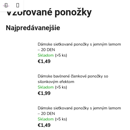
K
ť
Nákupný
Menu
rihlásenie
Vzorované ponožky
Prejsť
o
Späť
Späť
na
košík
š
obsah
í
Najpredávanejšie
Č
k
o
Dámske sieťkované ponožky s jemným lemom
p
– 20 DEN
o
Skladom
(>5 ks)
t
€1,49
r
e
Dámske bavlnené členkové ponožky so
silonkovým efektom
b
Skladom
(>5 ks)
u
€1,99
j
e
Dámske sieťkované ponožky s jemným lemom
t
– 20 DEN
Skladom
(>5 ks)
e
€1,49
n