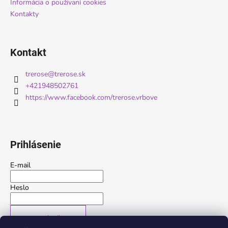
Informácia o používaní cookies
r
Kontakty
v
k
y
v
Kontakt
ý
p
trerose
@
trerose.sk
i
+421948502761
s
https://www.facebook.com/trerose.vrbove
u
Prihlásenie
E-mail
Heslo
PRIHLÁSIŤ SA