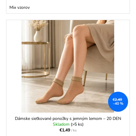
Mix vzorov
€2,49
–40 %
Dámske sieťkované ponožky s jemným lemom – 20 DEN
Skladom
(>5 ks)
€1,49
/ ks