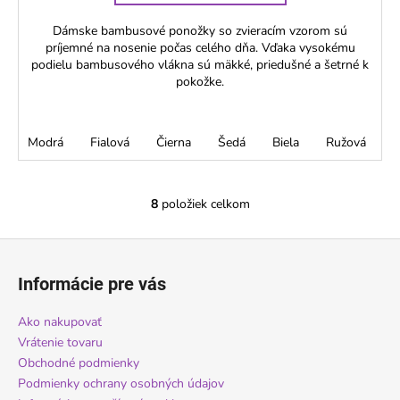
Dámske bambusové ponožky so zvieracím vzorom sú
príjemné na nosenie počas celého dňa. Vďaka vysokému
podielu bambusového vlákna sú mäkké, priedušné a šetrné k
pokožke.
Modrá
Fialová
Čierna
Šedá
Biela
Ružová
M
8
položiek celkom
O
v
Z
l
á
á
Informácie pre vás
d
p
a
ä
Ako nakupovať
c
t
Vrátenie tovaru
i
i
Obchodné podmienky
e
Podmienky ochrany osobných údajov
e
p