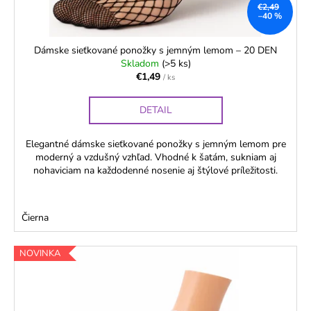
č
€2,49
k
a
–40 %
t
m
o
e
Dámske sieťkované ponožky s jemným lemom – 20 DEN
Skladom
(>5 ks)
v
€1,49
/ ks
DÁMSKE
BAVLNENÉ
DETAIL
NOHAVIČKY
S
VYŠŠÍM
Elegantné dámske sieťkované ponožky s jemným lemom pre
PÁSOM
moderný a vzdušný vzhľad. Vhodné k šatám, sukniam aj
-
FERA
nohaviciam na každodenné nosenie aj štýlové príležitosti.
€5,94
Čierna
NOVINKA