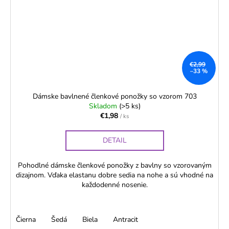
€2,99
–33 %
Dámske bavlnené členkové ponožky so vzorom 703
Skladom
(>5 ks)
€1,98
/ ks
DETAIL
Pohodlné dámske členkové ponožky z bavlny so vzorovaným
dizajnom. Vďaka elastanu dobre sedia na nohe a sú vhodné na
každodenné nosenie.
Čierna
Šedá
Biela
Antracit