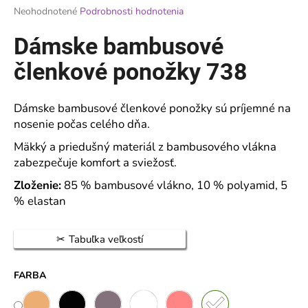
Priemerné
Neohodnotené
Podrobnosti hodnotenia
á
hodnotenie
j
produktu
Dámske bambusové
je
s
0,0
členkové ponožky 738
ť
z
?
5
hviezdičiek.
Dámske bambusové členkové ponožky sú príjemné na
nosenie počas celého dňa.
Mäkký a priedušný materiál z bambusového vlákna
HĽADAŤ
zabezpečuje komfort a sviežosť.
Zloženie:
85 % bambusové vlákno, 10 % polyamid, 5
% elastan
O
d
Tabuľka veľkostí
p
o
FARBA
r
ú