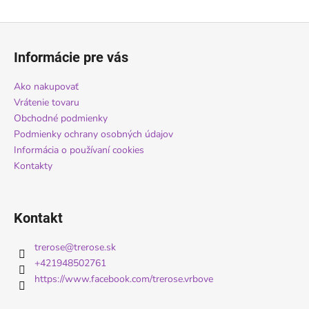
Z
á
Informácie pre vás
p
ä
Ako nakupovať
t
Vrátenie tovaru
i
Obchodné podmienky
Podmienky ochrany osobných údajov
e
Informácia o používaní cookies
Kontakty
Kontakt
trerose
@
trerose.sk
+421948502761
https://www.facebook.com/trerose.vrbove