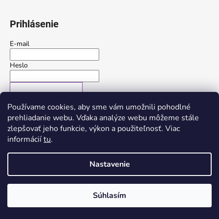
Prihlásenie
E-mail
Heslo
PRIHLÁSIŤ SA
Používame cookies, aby sme vám umožnili pohodlné
Nová registrácia
Zabudnuté heslo
prehliadanie webu. Vďaka analýze webu môžeme stále
zlepšovať jeho funkcie, výkon a použiteľnosť. Viac
alebo
informácií
tu
.
Prihlásiť sa cez Google
Nastavenie
Vytvoril Shoptet
Súhlasím
Copyright 2026
Trerose
. Všetky práva vyhradené.