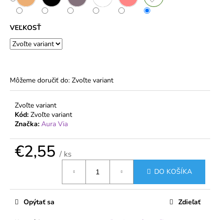
č
a
m
VEĽKOSŤ
e
DÁMSKE
JEMNÉ
PONOŽKY
Môžeme doručiť do:
Zvoľte variant
20
DEN
S
Zvoľte variant
ELASTANOM
Kód:
Zvoľte variant
–
Značka:
Aura Via
2
PÁRY
–
€2,55
/ ks
PELA
Jednotková
€1,91
DO KOŠÍKA
cena:
Opýtať sa
Zdieľať