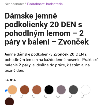
Priemerné
Neohodnotené
Podrobnosti hodnotenia
á
hodnotenie
j
produktu
Dámske jemné
je
s
0,0
podkolienky 20 DEN s
ť
z
?
5
pohodlným lemom – 2
hviezdičiek.
páry v balení – Zvonček
Jemné dámske podkolienky
Zvonček 20 DEN
s
HĽADAŤ
pohodlným lemom na každodenné nosenie. Praktické
balenie
2 páry
je ideálne do práce, k šatám aj na
bežný deň.
O
d
FARBA
p
o
r
ú