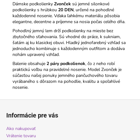
Dámske podkolienky
Zvonček
sú jemné silonkové
podkolienky s hrúbkou
20 DEN
, určené na pohodlné
každodenné nosenie. Vďaka ľahkému materiálu pôsobia
elegantne, decentne a príjemne sa nosia počas celého dňa.
Pohodlný jemný lem drží podkolienky na mieste bez
zbytočného sťahovania. Sú vhodné do práce, k sukniam,
šatám aj ku klasickej obuvi. Hladký jednofarebný vzhľad sa
jednoducho kombinuje s každodenným outfitom a dodáva
nohám upravený vzhľad.
Balenie obsahuje
2 páry podkolienok
, čo z neho robí
praktickú voľbu na pravidelné nosenie. Model Zvonček je
súčasťou našej ponuky jemného pančuchového tovaru
vyrábaného s dôrazom na pohodlie, kvalitu a spoľahlivé
nosenie.
Z
á
Informácie pre vás
p
ä
Ako nakupovať
t
Vrátenie tovaru