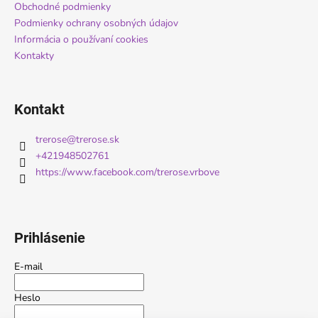
i
Obchodné podmienky
Podmienky ochrany osobných údajov
e
Informácia o používaní cookies
Kontakty
Kontakt
trerose
@
trerose.sk
+421948502761
https://www.facebook.com/trerose.vrbove
Prihlásenie
E-mail
Heslo