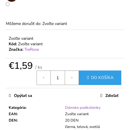
č
a
m
e
Môžeme doručiť do:
Zvoľte variant
DÁMSKE
Zvoľte variant
PANČUCHOVÉ
Kód:
Zvoľte variant
NOHAVICE
Značka:
TreRose
20
DEN
S
€1,59
VEĽKÝM
/ ks
KLINOM
Jednotková
132
DO KOŠÍKA
cena:
CM
–
VETERNICA
Opýtať sa
Zdieľať
PLUS
€2,16
Kategória
:
Dámske podkolienky
EAN
:
Zvoľte variant
DEN
:
20 DEN
čierna, telová, svetlá