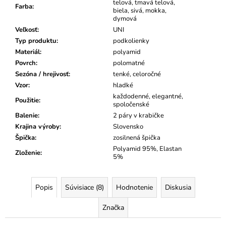
telová, tmavá telová,
Farba
:
biela, sivá, mokka,
dymová
Veľkosť
:
UNI
Typ produktu
:
podkolienky
Materiál
:
polyamid
Povrch
:
polomatné
Sezóna / hrejivosť
:
tenké, celoročné
Vzor
:
hladké
každodenné, elegantné,
Použitie
:
spoločenské
Balenie
:
2 páry v krabičke
Krajina výroby
:
Slovensko
Špička
:
zosilnená špička
Polyamid 95%, Elastan
Zloženie
:
5%
Popis
Súvisiace (8)
Hodnotenie
Diskusia
Značka