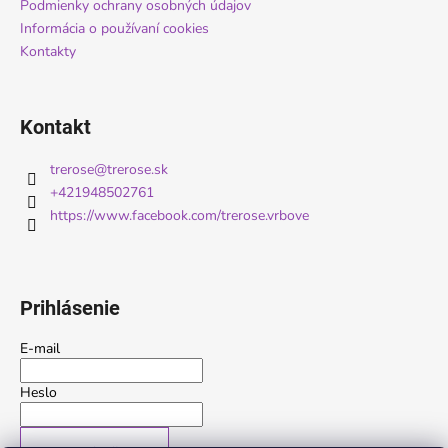
Podmienky ochrany osobných údajov
e
Informácia o používaní cookies
Kontakty
Kontakt
trerose
@
trerose.sk
+421948502761
https://www.facebook.com/trerose.vrbove
Prihlásenie
E-mail
Heslo