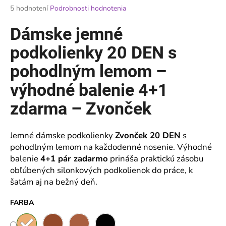
Priemerné
5 hodnotení
Podrobnosti hodnotenia
á
hodnotenie
j
produktu
Dámske jemné
je
s
4,2
podkolienky 20 DEN s
ť
z
?
5
pohodlným lemom –
hviezdičiek.
výhodné balenie 4+1
zdarma – Zvonček
HĽADAŤ
Jemné dámske podkolienky
Zvonček 20 DEN
s
pohodlným lemom na každodenné nosenie. Výhodné
balenie
4+1 pár zadarmo
prináša praktickú zásobu
O
obľúbených silonkových podkolienok do práce, k
d
šatám aj na bežný deň.
p
o
FARBA
r
ú