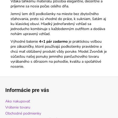
Vďaka ľahkému materiálu pôsobia elegantne, decentne a
príjemne sa nosia počas celého dňa.
Jemný lem drží podkolienky na mieste bez zbytočného
sťahovania, preto sú vhodné do práce, k sukniam, šatám aj
ku klasickej obuvi. Hladký jednofarebný vzhľad sa
jednoducho kombinuje s každodenným outfitom a dodáva
nohám upravený vzhľad.
Výhodné balenie
4+1 pár zadarmo
je praktickou voľbou
pre zákazníčky, ktoré používajú podkolienky pravidelne a
chcú mať obľúbený produkt vždy poruke. Model Zvonček je
súčasťou našej ponuky jemného pančuchového tovaru
vyrábaného s dôrazom na pohodlie, kvalitu a spoľahlivé
nosenie.
Z
á
Informácie pre vás
p
ä
Ako nakupovať
t
Vrátenie tovaru
i
Obchodné podmienky