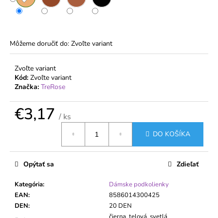
č
a
m
e
Môžeme doručiť do:
Zvoľte variant
DÁMSKE
Zvoľte variant
JEMNÉ
Kód:
Zvoľte variant
PONOŽKY
20
Značka:
TreRose
DEN
S
€3,17
ELASTANOM
/ ks
–
Jednotková
2
DO KOŠÍKA
cena:
PÁRY
–
PELA
Opýtať sa
Zdieľať
€1,91
Kategória
:
Dámske podkolienky
EAN
:
8586014300425
DEN
:
20 DEN
čierna, telová, svetlá