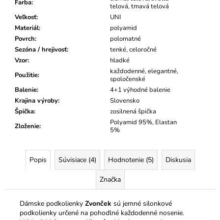
Farba
:
telová, tmavá telová
Veľkosť
:
UNI
Materiál
:
polyamid
Povrch
:
polomatné
Sezóna / hrejivosť
:
tenké, celoročné
Vzor
:
hladké
každodenné, elegantné,
Použitie
:
spoločenské
Balenie
:
4+1 výhodné balenie
Krajina výroby
:
Slovensko
Špička
:
zosilnená špička
Polyamid 95%, Elastan
Zloženie
:
5%
Popis
Súvisiace (4)
Hodnotenie (5)
Diskusia
Značka
Dámske podkolienky
Zvonček
sú jemné silonkové
podkolienky určené na pohodlné každodenné nosenie.