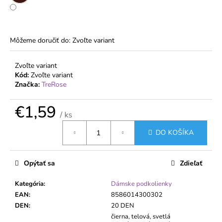
č
a
m
e
Môžeme doručiť do:
Zvoľte variant
DÁMSKE
Zvoľte variant
BAVLNENÉ
Kód:
Zvoľte variant
NOHAVIČKY
Značka:
TreRose
S
JEMNOU
KRAJKOU
€1,59
KARA
/ ks
Jednotková
€6,18
DO KOŠÍKA
cena:
Opýtať sa
Zdieľať
Kategória
:
Dámske podkolienky
EAN
:
8586014300302
DEN
:
20 DEN
čierna, telová, svetlá