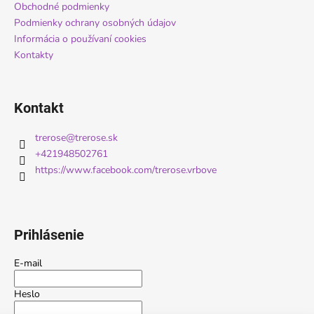
i
Obchodné podmienky
Podmienky ochrany osobných údajov
e
Informácia o používaní cookies
Kontakty
Kontakt
trerose
@
trerose.sk
+421948502761
https://www.facebook.com/trerose.vrbove
Prihlásenie
E-mail
Heslo