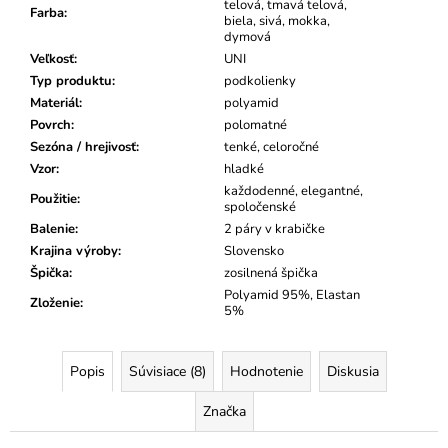
telová, tmavá telová,
Farba
:
biela, sivá, mokka,
dymová
Veľkosť
:
UNI
Typ produktu
:
podkolienky
Materiál
:
polyamid
Povrch
:
polomatné
Sezóna / hrejivosť
:
tenké, celoročné
Vzor
:
hladké
každodenné, elegantné,
Použitie
:
spoločenské
Balenie
:
2 páry v krabičke
Krajina výroby
:
Slovensko
Špička
:
zosilnená špička
Polyamid 95%, Elastan
Zloženie
:
5%
Popis
Súvisiace (8)
Hodnotenie
Diskusia
Značka