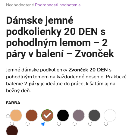
Priemerné
Neohodnotené
Podrobnosti hodnotenia
á
hodnotenie
j
produktu
Dámske jemné
je
s
0,0
podkolienky 20 DEN s
ť
z
?
5
pohodlným lemom – 2
hviezdičiek.
páry v balení – Zvonček
Jemné dámske podkolienky
Zvonček 20 DEN
s
HĽADAŤ
pohodlným lemom na každodenné nosenie. Praktické
balenie
2 páry
je ideálne do práce, k šatám aj na
bežný deň.
O
d
FARBA
p
o
r
ú