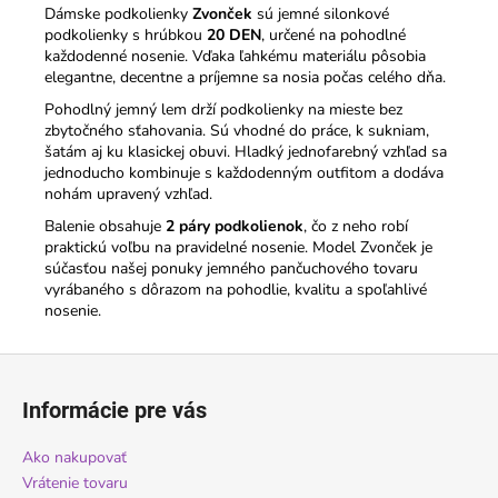
Dámske podkolienky
Zvonček
sú jemné silonkové
podkolienky s hrúbkou
20 DEN
, určené na pohodlné
každodenné nosenie. Vďaka ľahkému materiálu pôsobia
elegantne, decentne a príjemne sa nosia počas celého dňa.
Pohodlný jemný lem drží podkolienky na mieste bez
zbytočného sťahovania. Sú vhodné do práce, k sukniam,
šatám aj ku klasickej obuvi. Hladký jednofarebný vzhľad sa
jednoducho kombinuje s každodenným outfitom a dodáva
nohám upravený vzhľad.
Balenie obsahuje
2 páry podkolienok
, čo z neho robí
praktickú voľbu na pravidelné nosenie. Model Zvonček je
súčasťou našej ponuky jemného pančuchového tovaru
vyrábaného s dôrazom na pohodlie, kvalitu a spoľahlivé
nosenie.
Z
á
Informácie pre vás
p
ä
Ako nakupovať
t
Vrátenie tovaru