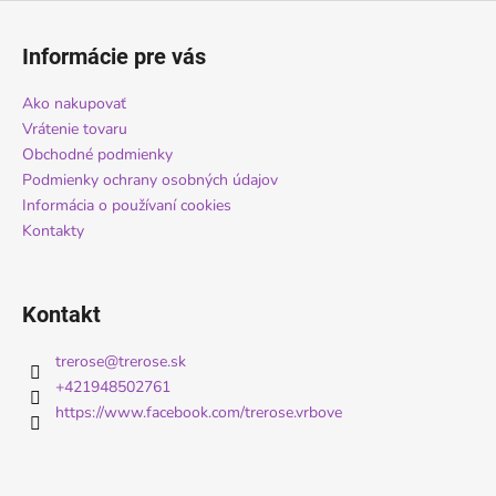
Z
á
Informácie pre vás
p
ä
Ako nakupovať
t
Vrátenie tovaru
i
Obchodné podmienky
Podmienky ochrany osobných údajov
e
Informácia o používaní cookies
Kontakty
Kontakt
trerose
@
trerose.sk
+421948502761
https://www.facebook.com/trerose.vrbove