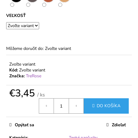
č
a
m
VEĽKOSŤ
e
DÁMSKE
PANČUCHOVÉ
Môžeme doručiť do:
Zvoľte variant
NOHAVICE
20
DEN
Zvoľte variant
S
Kód:
Zvoľte variant
VEĽKÝM
KLINOM
Značka:
TreRose
132
CM
€3,45
–
/ ks
VETERNICA
Jednotková
PLUS
DO KOŠÍKA
cena:
€2,16
Opýtať sa
Zdieľať
Kategória
:
Tenké pančuchy