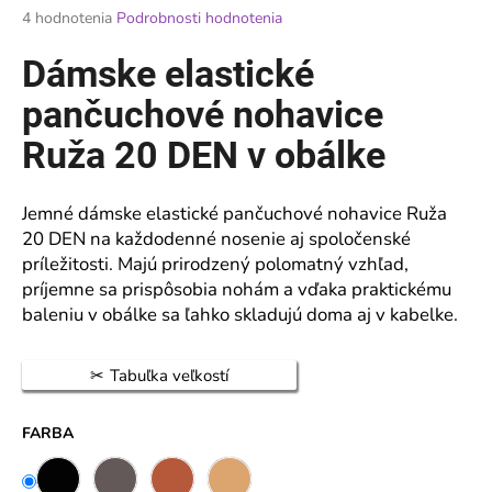
Priemerné
4 hodnotenia
Podrobnosti hodnotenia
á
hodnotenie
j
produktu
Dámske elastické
je
s
5,0
pančuchové nohavice
ť
z
?
5
Ruža 20 DEN v obálke
hviezdičiek.
Jemné dámske elastické pančuchové nohavice Ruža
20 DEN na každodenné nosenie aj spoločenské
HĽADAŤ
príležitosti. Majú prirodzený polomatný vzhľad,
príjemne sa prispôsobia nohám a vďaka praktickému
baleniu v obálke sa ľahko skladujú doma aj v kabelke.
O
d
Tabuľka veľkostí
p
o
FARBA
r
ú