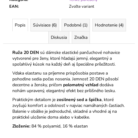
EAN
:
Zvoľte variant
Popis
Súvisiace (6)
Podobné (1)
Hodnotenie (4)
Diskusia
Značka
Ruža 20 DEN
sú dámske elastické pančuchové nohavice
vytvorené pre ženy, ktoré hľadajú jemný, elegantný a
spoľahlivý kúsok na každý deň aj špeciálne príležitosti.
Vďaka elastanu sa príjemne prispôsobia postave a
pohodlne sedia počas nosenia. Jemnosť 20 DEN pôsobí
decentne a žensky, pričom
polomatný vzhľad
dodáva
nohám upravený, elegantný efekt bez prílišného lesku.
Praktickým detailom je
zosilnený sed a špička
, ktoré
zvyšujú komfort a odolnosť v najviac namáhaných častiach.
Balenie v obálke je jednoduché, skladné a vhodné aj na
praktické uloženie doma alebo v kabelke.
Zloženie:
84 % polyamid, 16 % elastan