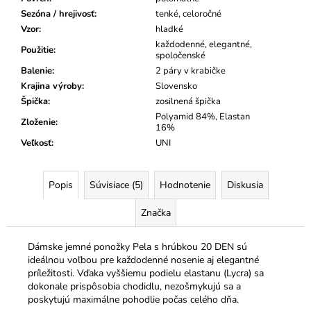
Sezóna / hrejivosť
:
tenké, celoročné
Vzor
:
hladké
každodenné, elegantné,
Použitie
:
spoločenské
Balenie
:
2 páry v krabičke
Krajina výroby
:
Slovensko
Špička
:
zosilnená špička
Polyamid 84%, Elastan
Zloženie
:
16%
Veľkosť
:
UNI
Popis
Súvisiace (5)
Hodnotenie
Diskusia
Značka
Dámske jemné ponožky Pela s hrúbkou 20 DEN sú
ideálnou voľbou pre každodenné nosenie aj elegantné
príležitosti. Vďaka vyššiemu podielu elastanu (Lycra) sa
dokonale prispôsobia chodidlu, nezošmykujú sa a
poskytujú maximálne pohodlie počas celého dňa.