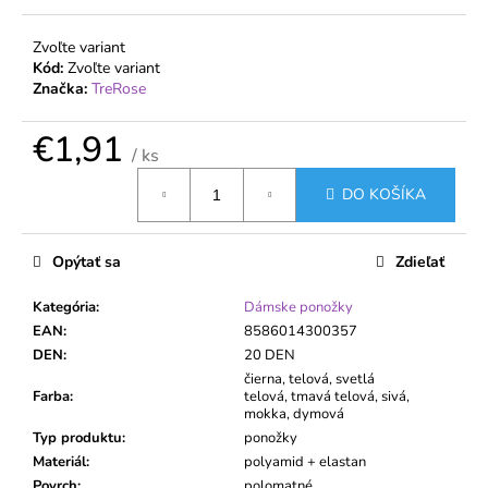
č
a
Zvoľte variant
m
Kód:
Zvoľte variant
e
Značka:
TreRose
€1,91
DÁMSKE
/ ks
PANČUCHY
MARGARETA
Jednotková
PLUS
DO KOŠÍKA
cena:
20
DEN
PRE
Opýtať sa
Zdieľať
VYŠŠIE
POSTAVY
Kategória
:
Dámske ponožky
€1,31
EAN
:
8586014300357
DEN
:
20 DEN
čierna, telová, svetlá
Farba
:
telová, tmavá telová, sivá,
mokka, dymová
Typ produktu
:
ponožky
Materiál
:
polyamid + elastan
Povrch
:
polomatné