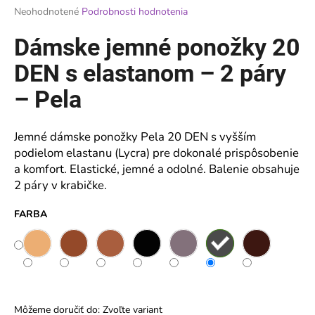
Priemerné
Neohodnotené
Podrobnosti hodnotenia
á
hodnotenie
j
produktu
Dámske jemné ponožky 20
je
s
0,0
DEN s elastanom – 2 páry
ť
z
?
5
– Pela
hviezdičiek.
Jemné dámske ponožky Pela 20 DEN s vyšším
podielom elastanu (Lycra) pre dokonalé prispôsobenie
HĽADAŤ
a komfort. Elastické, jemné a odolné. Balenie obsahuje
2 páry v krabičke.
FARBA
O
d
p
o
r
ú
Môžeme doručiť do:
Zvoľte variant