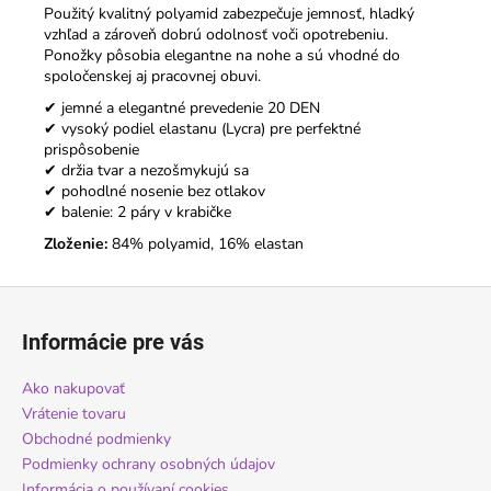
Použitý kvalitný polyamid zabezpečuje jemnosť, hladký
vzhľad a zároveň dobrú odolnosť voči opotrebeniu.
Ponožky pôsobia elegantne na nohe a sú vhodné do
spoločenskej aj pracovnej obuvi.
✔ jemné a elegantné prevedenie 20 DEN
✔ vysoký podiel elastanu (Lycra) pre perfektné
prispôsobenie
✔ držia tvar a nezošmykujú sa
✔ pohodlné nosenie bez otlakov
✔ balenie: 2 páry v krabičke
Zloženie:
84% polyamid, 16% elastan
Z
á
Informácie pre vás
p
ä
Ako nakupovať
t
Vrátenie tovaru
i
Obchodné podmienky
Podmienky ochrany osobných údajov
e
Informácia o používaní cookies