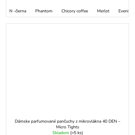
N -čierna
Phantom
Chicory coffee
Merlot
Evening 
Dámske parfumované pančuchy z mikrovlákna 40 DEN –
Micro Tights
Skladom
(>5 ks)