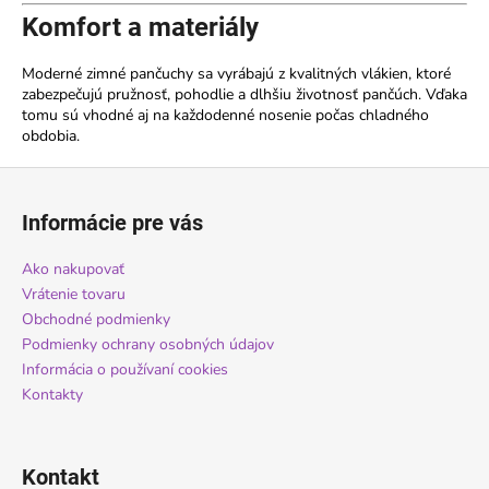
Komfort a materiály
Moderné zimné pančuchy sa vyrábajú z kvalitných vlákien, ktoré
zabezpečujú pružnosť, pohodlie a dlhšiu životnosť pančúch. Vďaka
tomu sú vhodné aj na každodenné nosenie počas chladného
obdobia.
Z
á
Informácie pre vás
p
ä
Ako nakupovať
t
Vrátenie tovaru
i
Obchodné podmienky
Podmienky ochrany osobných údajov
e
Informácia o používaní cookies
Kontakty
Kontakt