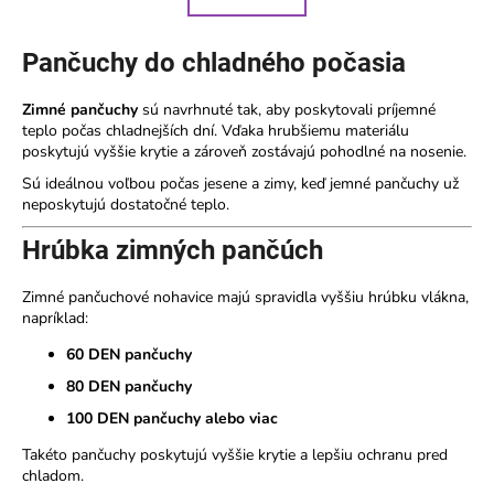
k
á
o
d
Pančuchy do chladného počasia
v
a
a
c
n
Zimné pančuchy
sú navrhnuté tak, aby poskytovali príjemné
i
i
teplo počas chladnejších dní. Vďaka hrubšiemu materiálu
e
e
poskytujú vyššie krytie a zároveň zostávajú pohodlné na nosenie.
p
Sú ideálnou voľbou počas jesene a zimy, keď jemné pančuchy už
r
neposkytujú dostatočné teplo.
v
k
Hrúbka zimných pančúch
y
v
Zimné pančuchové nohavice majú spravidla vyššiu hrúbku vlákna,
ý
napríklad:
p
60 DEN pančuchy
i
s
80 DEN pančuchy
u
100 DEN pančuchy alebo viac
Takéto pančuchy poskytujú vyššie krytie a lepšiu ochranu pred
chladom.