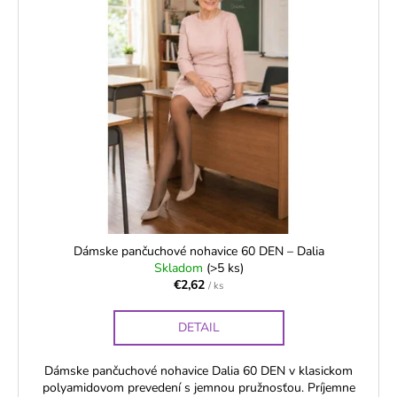
č
r
p
a
o
i
m
d
e
s
u
p
k
r
DÁMSKE
t
BAVLNENÉ
o
NOHAVIČKY
o
d
S
v
VYŠŠÍM
u
PÁSOM
k
-
FERA
t
€5,94
o
Dámske pančuchové nohavice 60 DEN – Dalia
Skladom
(>5 ks)
v
€2,62
/ ks
DETAIL
Dámske pančuchové nohavice Dalia 60 DEN v klasickom
polyamidovom prevedení s jemnou pružnosťou. Príjemne