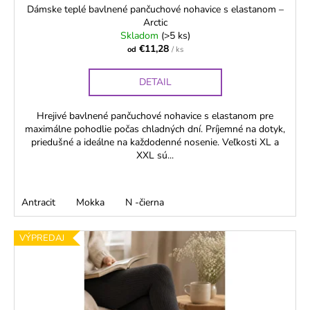
Dámske teplé bavlnené pančuchové nohavice s elastanom –
Arctic
Skladom
(>5 ks)
€11,28
od
/ ks
DETAIL
Hrejivé bavlnené pančuchové nohavice s elastanom pre
maximálne pohodlie počas chladných dní. Príjemné na dotyk,
priedušné a ideálne na každodenné nosenie. Veľkosti XL a
XXL sú...
Antracit
Mokka
N -čierna
VÝPREDAJ