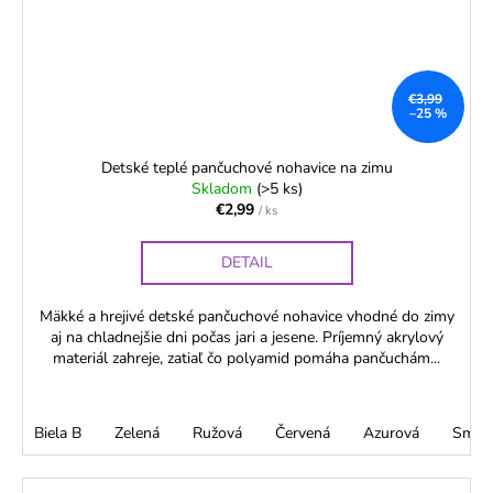
€3,99
–25 %
Detské teplé pančuchové nohavice na zimu
Skladom
(>5 ks)
€2,99
/ ks
DETAIL
Mäkké a hrejivé detské pančuchové nohavice vhodné do zimy
aj na chladnejšie dni počas jari a jesene. Príjemný akrylový
materiál zahreje, zatiaľ čo polyamid pomáha pančuchám...
Biela B
Zelená
Ružová
Červená
Azurová
Smot