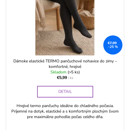
€7,99
–25 %
Dámske elastické TERMO pančuchové nohavice do zimy –
komfortné, hrejivé
Skladom
(>5 ks)
€5,99
/ ks
DETAIL
Hrejivé termo pančuchy ideálne do chladného počasia.
Príjemné na dotyk, elastické a s komfortným plochým švom
pre maximálne pohodlie počas celého dňa.