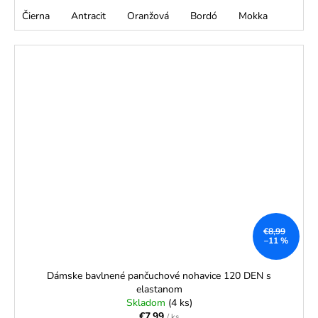
Čierna
Antracit
Oranžová
Bordó
Mokka
€8,99
–11 %
Dámske bavlnené pančuchové nohavice 120 DEN s
elastanom
Skladom
(4 ks)
€7,99
/ ks