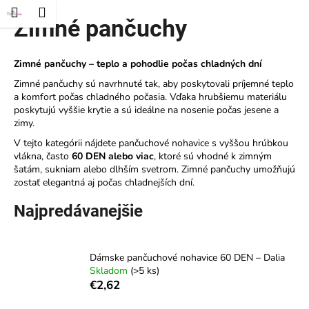
K
ť
Nákupný
Menu
rihlásenie
Zimné pančuchy
Prejsť
o
Späť
Späť
na
košík
š
obsah
í
Zimné pančuchy – teplo a pohodlie počas chladných dní
Č
k
Zimné pančuchy sú navrhnuté tak, aby poskytovali príjemné teplo
o
a komfort počas chladného počasia. Vďaka hrubšiemu materiálu
p
poskytujú vyššie krytie a sú ideálne na nosenie počas jesene a
zimy.
o
V tejto kategórii nájdete pančuchové nohavice s vyššou hrúbkou
t
vlákna, často
60 DEN alebo viac
, ktoré sú vhodné k zimným
r
šatám, sukniam alebo dlhším svetrom. Zimné pančuchy umožňujú
e
zostať elegantná aj počas chladnejších dní.
b
Najpredávanejšie
u
j
e
Dámske pančuchové nohavice 60 DEN – Dalia
t
Skladom
(>5 ks)
€2,62
e
n