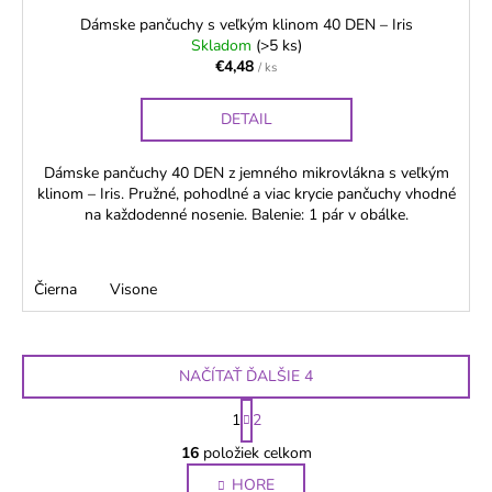
Dámske pančuchy s veľkým klinom 40 DEN – Iris
Skladom
(>5 ks)
€4,48
/ ks
DETAIL
Dámske pančuchy 40 DEN z jemného mikrovlákna s veľkým
klinom – Iris. Pružné, pohodlné a viac krycie pančuchy vhodné
na každodenné nosenie. Balenie: 1 pár v obálke.
Čierna
Visone
NAČÍTAŤ ĎALŠIE 4
S
1
2
t
O
r
16
položiek celkom
v
á
HORE
l
n