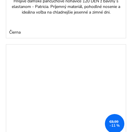
Hrejivé dámske pančuchové nohavice 120 DEN z bavlny s
elastanom - Patricia. Príjemný materiál, pohodlné nosenie a
ideálna voľba na chladnejšie jesenné a zimné dni.
Čierna
€8,99
–11 %