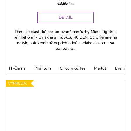
€3,85
/ ks
DETAIL
Dámske elastické parfumované pančuchy Micro Tights z
jemného mikrovlákna s hrúbkou 40 DEN. Sú príjemné na
dotyk, polokrycie až nepriehľadné a vďaka elastanu sa
pohodlne...
N -čierna
Phantom
Chicory coffee
Merlot
Evening 
VÝPREDAJ