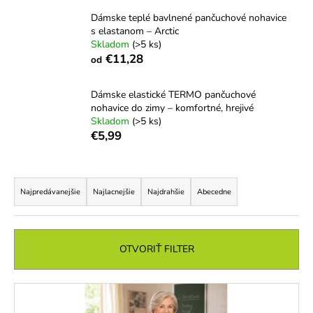
á
Dámske teplé bavlnené pančuchové nohavice
s elastanom – Arctic
j
Skladom
(>5 ks)
s
€11,28
od
ť
?
Dámske elastické TERMO pančuchové
nohavice do zimy – komfortné, hrejivé
Skladom
(>5 ks)
€5,99
HĽADAŤ
R
a
Najpredávanejšie
Najlacnejšie
Najdrahšie
Abecedne
d
O
e
d
n
OTVORIŤ FILTER
p
i
o
e
r
V
ú
p
ý