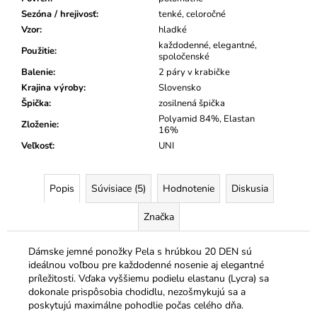
Sezóna / hrejivosť
:
tenké, celoročné
Vzor
:
hladké
každodenné, elegantné,
Použitie
:
spoločenské
Balenie
:
2 páry v krabičke
Krajina výroby
:
Slovensko
Špička
:
zosilnená špička
Polyamid 84%, Elastan
Zloženie
:
16%
Veľkosť
:
UNI
Popis
Súvisiace (5)
Hodnotenie
Diskusia
Značka
Dámske jemné ponožky Pela s hrúbkou 20 DEN sú
ideálnou voľbou pre každodenné nosenie aj elegantné
príležitosti. Vďaka vyššiemu podielu elastanu (Lycra) sa
dokonale prispôsobia chodidlu, nezošmykujú sa a
poskytujú maximálne pohodlie počas celého dňa.