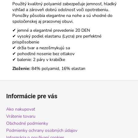
Použitý kvalitný polyamid zabezpečuje jemnosť, hladký
vzhľad a zároveň dobrú odolnosť voči opotrebeniu.
Ponožky pôsobia elegantne na nohe a sú vhodné do
spoločenskej aj pracovnej obuvi.
✔ jemné a elegantné prevedenie 20 DEN
✔ vysoký podiel elastanu (Lycra) pre perfektné
prispôsobenie
✔ držia tvar a nezošmykujú sa
✔ pohodlné nosenie bez otlakov
✔ balenie: 2 páry v krabičke
Zloženie:
84% polyamid, 16% elastan
Z
á
Informácie pre vás
p
ä
Ako nakupovať
t
Vrátenie tovaru
i
Obchodné podmienky
Podmienky ochrany osobných údajov
e
Informácia o používaní cookies