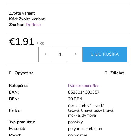
č
a
Zvoľte variant
m
Kód:
Zvoľte variant
e
Značka:
TreRose
€1,91
DÁMSKE
/ ks
PANČUCHY
MARGARETA
Jednotková
PLUS
DO KOŠÍKA
cena:
20
DEN
PRE
Opýtať sa
Zdieľať
VYŠŠIE
POSTAVY
Kategória
:
Dámske ponožky
€1,31
EAN
:
8586014300357
DEN
:
20 DEN
čierna, telová, svetlá
Farba
:
telová, tmavá telová, sivá,
mokka, dymová
Typ produktu
:
ponožky
Materiál
:
polyamid + elastan
Povrch
:
polomatné