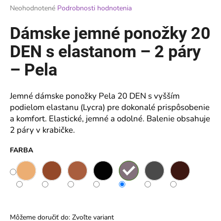
Priemerné
Neohodnotené
Podrobnosti hodnotenia
á
hodnotenie
j
produktu
Dámske jemné ponožky 20
je
s
0,0
DEN s elastanom – 2 páry
ť
z
?
5
– Pela
hviezdičiek.
Jemné dámske ponožky Pela 20 DEN s vyšším
podielom elastanu (Lycra) pre dokonalé prispôsobenie
HĽADAŤ
a komfort. Elastické, jemné a odolné. Balenie obsahuje
2 páry v krabičke.
FARBA
O
d
p
o
r
ú
Môžeme doručiť do:
Zvoľte variant