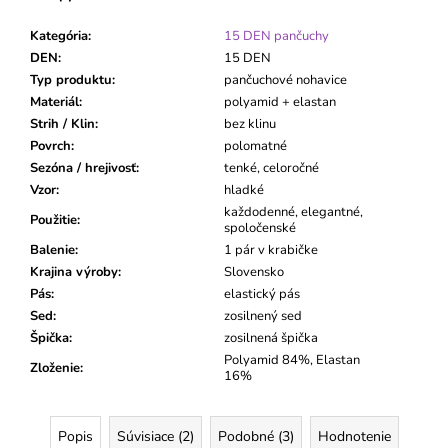
Kategória
:
15 DEN pančuchy
DEN
:
15 DEN
Typ produktu
:
pančuchové nohavice
Materiál
:
polyamid + elastan
Strih / Klin
:
bez klinu
Povrch
:
polomatné
Sezóna / hrejivosť
:
tenké, celoročné
Vzor
:
hladké
každodenné, elegantné,
Použitie
:
spoločenské
Balenie
:
1 pár v krabičke
Krajina výroby
:
Slovensko
Pás
:
elastický pás
Sed
:
zosilnený sed
Špička
:
zosilnená špička
Polyamid 84%, Elastan
Zloženie
:
16%
Popis
Súvisiace (2)
Podobné (3)
Hodnotenie