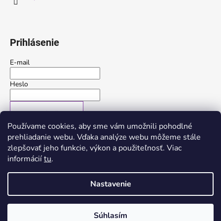
Prihlásenie
E-mail
Heslo
PRIHLÁSIŤ SA
Používame cookies, aby sme vám umožnili pohodlné
Nová registrácia
Zabudnuté heslo
prehliadanie webu. Vďaka analýze webu môžeme stále
zlepšovať jeho funkcie, výkon a použiteľnosť. Viac
alebo
informácií
tu
.
Prihlásiť sa cez Google
Nastavenie
Vytvoril Shoptet
Súhlasím
Copyright 2026
Trerose
. Všetky práva vyhradené.