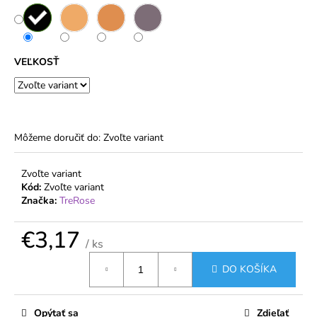
č
a
m
e
VEĽKOSŤ
DÁMSKE
ELASTICKÉ
PANČUCHY
15
DEN
Môžeme doručiť do:
Zvoľte variant
POLOMATNÉ
–
ORCHIDEA
Zvoľte variant
Kód:
Zvoľte variant
€3,45
Značka:
TreRose
€3,17
/ ks
Jednotková
DO KOŠÍKA
cena:
Opýtať sa
Zdieľať