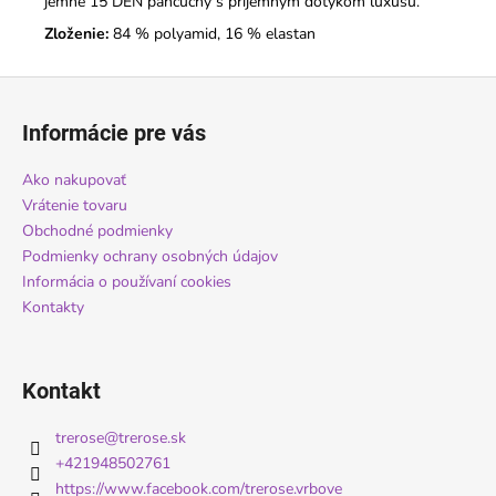
jemné 15 DEN pančuchy s príjemným dotykom luxusu.
Zloženie:
84 % polyamid, 16 % elastan
Z
á
Informácie pre vás
p
ä
Ako nakupovať
t
Vrátenie tovaru
i
Obchodné podmienky
Podmienky ochrany osobných údajov
e
Informácia o používaní cookies
Kontakty
Kontakt
trerose
@
trerose.sk
+421948502761
https://www.facebook.com/trerose.vrbove