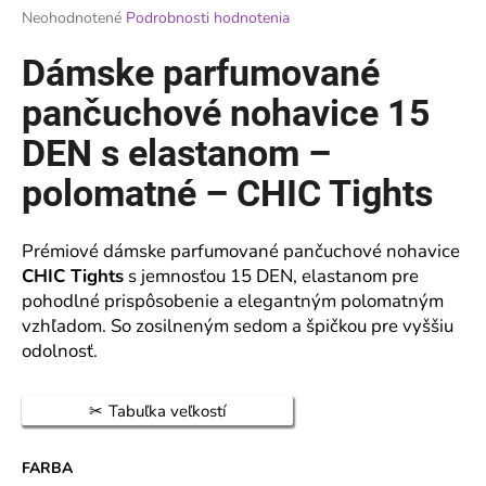
Priemerné
Neohodnotené
Podrobnosti hodnotenia
á
hodnotenie
j
produktu
Dámske parfumované
je
s
0,0
pančuchové nohavice 15
ť
z
?
5
DEN s elastanom –
hviezdičiek.
polomatné – CHIC Tights
Prémiové dámske parfumované pančuchové nohavice
HĽADAŤ
CHIC Tights
s jemnosťou 15 DEN, elastanom pre
pohodlné prispôsobenie a elegantným polomatným
vzhľadom. So zosilneným sedom a špičkou pre vyššiu
O
odolnosť.
d
p
Tabuľka veľkostí
o
r
ú
FARBA