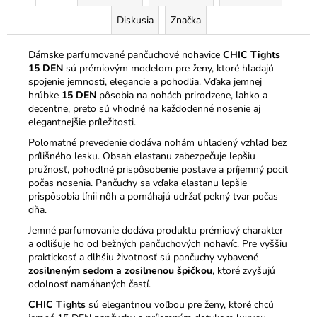
Diskusia
Značka
Dámske parfumované pančuchové nohavice
CHIC Tights
15 DEN
sú prémiovým modelom pre ženy, ktoré hľadajú
spojenie jemnosti, elegancie a pohodlia. Vďaka jemnej
hrúbke
15 DEN
pôsobia na nohách prirodzene, ľahko a
decentne, preto sú vhodné na každodenné nosenie aj
elegantnejšie príležitosti.
Polomatné prevedenie dodáva nohám uhladený vzhľad bez
prílišného lesku. Obsah elastanu zabezpečuje lepšiu
pružnosť, pohodlné prispôsobenie postave a príjemný pocit
počas nosenia. Pančuchy sa vďaka elastanu lepšie
prispôsobia línii nôh a pomáhajú udržať pekný tvar počas
dňa.
Jemné parfumovanie dodáva produktu prémiový charakter
a odlišuje ho od bežných pančuchových nohavíc. Pre vyššiu
praktickosť a dlhšiu životnosť sú pančuchy vybavené
zosilneným sedom a zosilnenou špičkou
, ktoré zvyšujú
odolnosť namáhaných častí.
CHIC Tights
sú elegantnou voľbou pre ženy, ktoré chcú