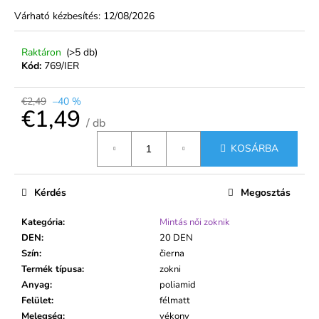
€1,99
Várható kézbesítés:
12/08/2026
Raktáron
(>5 db)
Kód:
769/IER
€2,49
–40 %
€1,49
/ db
Egységár:
KOSÁRBA
Kérdés
Megosztás
Kategória
:
Mintás női zoknik
DEN
:
20 DEN
Szín
:
čierna
Termék típusa
:
zokni
Anyag
:
poliamid
Felület
:
félmatt
Melegség
:
vékony