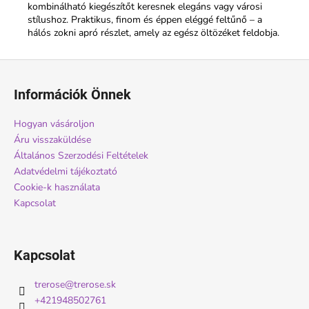
kombinálható kiegészítőt keresnek elegáns vagy városi
stílushoz. Praktikus, finom és éppen eléggé feltűnő – a
hálós zokni apró részlet, amely az egész öltözéket feldobja.
L
á
Információk Önnek
b
l
Hogyan vásároljon
é
Áru visszaküldése
c
Általános Szerzodési Feltételek
Adatvédelmi tájékoztató
Cookie-k használata
Kapcsolat
Kapcsolat
trerose
@
trerose.sk
+421948502761