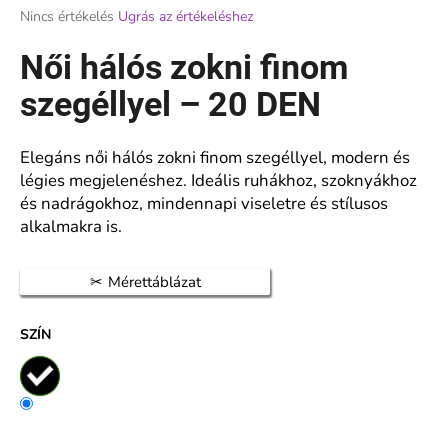
A
Nincs értékelés
Ugrás az értékeléshez
termék
átlagos
Női hálós zokni finom
A
értékelése
j
5-
szegéllyel – 20 DEN
á
ből
n
0,0
l
csillag.
Elegáns női hálós zokni finom szegéllyel, modern és
j
légies megjelenéshez. Ideális ruhákhoz, szoknyákhoz
u
és nadrágokhoz, mindennapi viseletre és stílusos
k
alkalmakra is.
NŐI
Mérettáblázat
HARISNYANADRÁG
20
DEN
SZÍN
NAGY
BETÉTTEL
140
CM
–
VETERNICA
MAX