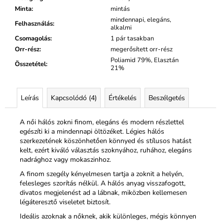
Minta
:
mintás
mindennapi, elegáns,
Felhasználás
:
alkalmi
Csomagolás
:
1 pár tasakban
Orr-rész
:
megerősített orr-rész
Poliamid 79%, Elasztán
Összetétel
:
21%
Leírás
Kapcsolódó (4)
Értékelés
Beszélgetés
A női hálós zokni finom, elegáns és modern részlettel
egészíti ki a mindennapi öltözéket. Légies hálós
szerkezetének köszönhetően könnyed és stílusos hatást
kelt, ezért kiváló választás szoknyához, ruhához, elegáns
nadrághoz vagy mokaszinhoz.
A finom szegély kényelmesen tartja a zoknit a helyén,
felesleges szorítás nélkül. A hálós anyag visszafogott,
divatos megjelenést ad a lábnak, miközben kellemesen
légáteresztő viseletet biztosít.
Ideális azoknak a nőknek, akik különleges, mégis könnyen