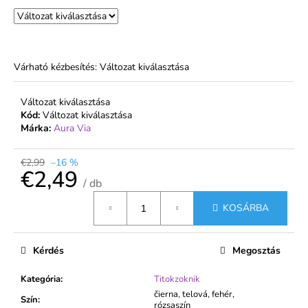
Várható kézbesítés:
Változat kiválasztása
Változat kiválasztása
Kód:
Változat kiválasztása
Márka:
Aura Via
€2,99
–16 %
€2,49
/ db
Egységár:
KOSÁRBA
Kérdés
Megosztás
Kategória
:
Titokzoknik
čierna, telová, fehér,
Szín
:
rózsaszín