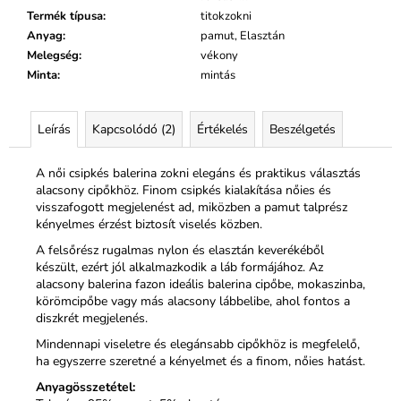
Termék típusa
:
titokzokni
Anyag
:
pamut, Elasztán
Melegség
:
vékony
Minta
:
mintás
Leírás
Kapcsolódó (2)
Értékelés
Beszélgetés
A női csipkés balerina zokni elegáns és praktikus választás
alacsony cipőkhöz. Finom csipkés kialakítása nőies és
visszafogott megjelenést ad, miközben a pamut talprész
kényelmes érzést biztosít viselés közben.
A felsőrész rugalmas nylon és elasztán keverékéből
készült, ezért jól alkalmazkodik a láb formájához. Az
alacsony balerina fazon ideális balerina cipőbe, mokaszinba,
körömcipőbe vagy más alacsony lábbelibe, ahol fontos a
diszkrét megjelenés.
Mindennapi viseletre és elegánsabb cipőkhöz is megfelelő,
ha egyszerre szeretné a kényelmet és a finom, nőies hatást.
Anyagösszetétel: