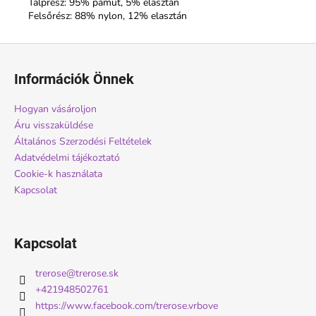
Talprész: 95% pamut, 5% elasztán
Felsőrész: 88% nylon, 12% elasztán
L
á
Információk Önnek
b
l
Hogyan vásároljon
é
Áru visszaküldése
c
Általános Szerzodési Feltételek
Adatvédelmi tájékoztató
Cookie-k használata
Kapcsolat
Kapcsolat
trerose
@
trerose.sk
+421948502761
https://www.facebook.com/trerose.vrbove