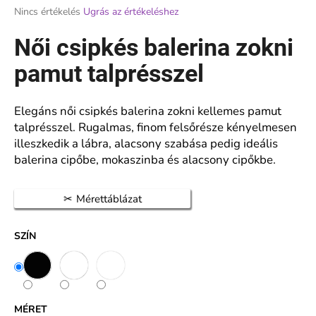
A
Nincs értékelés
Ugrás az értékeléshez
termék
átlagos
Női csipkés balerina zokni
A
értékelése
j
5-
pamut talprésszel
á
ből
n
0,0
l
csillag.
Elegáns női csipkés balerina zokni kellemes pamut
j
talprésszel. Rugalmas, finom felsőrésze kényelmesen
u
illeszkedik a lábra, alacsony szabása pedig ideális
k
balerina cipőbe, mokaszinba és alacsony cipőkbe.
FÉRFI
Mérettáblázat
BAMBUSZ
BOKAZOKNI
738
SZÍN
€2,55
MÉRET