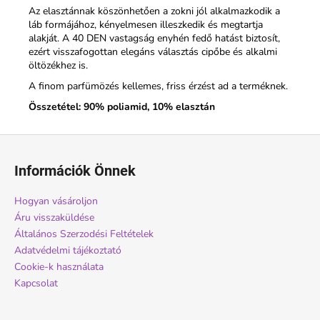
Az elasztánnak köszönhetően a zokni jól alkalmazkodik a
láb formájához, kényelmesen illeszkedik és megtartja
alakját. A 40 DEN vastagság enyhén fedő hatást biztosít,
ezért visszafogottan elegáns választás cipőbe és alkalmi
öltözékhez is.
A finom parfümözés kellemes, friss érzést ad a terméknek.
Összetétel: 90% poliamid, 10% elasztán
L
á
Információk Önnek
b
l
Hogyan vásároljon
é
Áru visszaküldése
c
Általános Szerzodési Feltételek
Adatvédelmi tájékoztató
Cookie-k használata
Kapcsolat