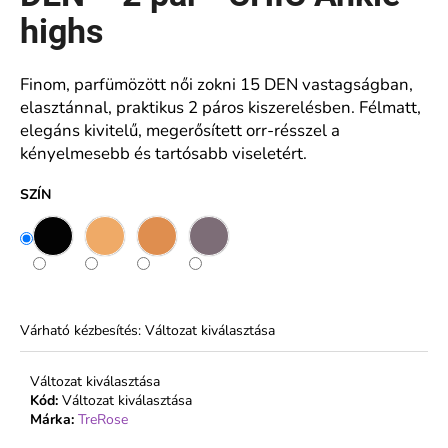
ből
0,0
highs
csillag.
A
j
Finom, parfümözött női zokni 15 DEN vastagságban,
á
elasztánnal, praktikus 2 páros kiszerelésben. Félmatt,
n
elegáns kivitelű, megerősített orr-résszel a
l
kényelmesebb és tartósabb viseletért.
j
u
SZÍN
k
NŐI
PAMUT
ALSÓ
MAGASABB
Várható kézbesítés:
Változat kiválasztása
DERÉKRÉSSZEL
-
FERA
Változat kiválasztása
€5,94
Kód:
Változat kiválasztása
Márka:
TreRose