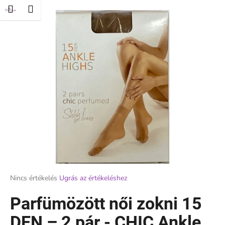
K
Ugrás
és
Kosár
Menü
ejelentkezés
a
o
fő
Vissza
Vissza
s
tartalomhoz
á
M
r
i
t
k
e
r
e
s
?
A
Nincs értékelés
Ugrás az értékeléshez
termék
átlagos
Parfümözött női zokni 15
értékelése
KERESÉS
5-
DEN – 2 pár - CHIC Ankle