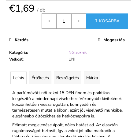
€1,69
/ db
Egységár:
KOSÁRBA
Kérdés
Megosztás
Kategória
:
Női zoknik
Veľkosť
:
UNI
Leírás
Értékelés
Beszélgetés
Márka
A parfümözött női zokni 15 DEN finom és praktikus
kiegészítő a mindennapi viselethez. Vékonyabb kivitelének
köszönhetően visszafogottan, könnyedén és
természetesen mutat a lábon, ezért jól viselhető munkába,
elegánsabb öltözékhez és hétköznapokra is.
Félmatt megjelenése ápolt, nőies hatást ad. Az elasztán
rugalmasságot biztosít, így a zokni jól alkalmazkodik a
lábhoz és kényelmesen illeszkedik viselés közben. A