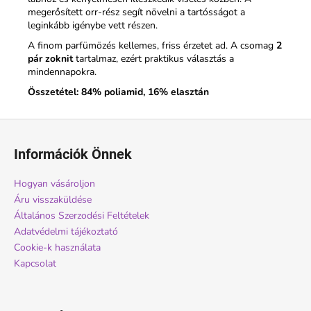
megerősített orr-rész segít növelni a tartósságot a
leginkább igénybe vett részen.
A finom parfümözés kellemes, friss érzetet ad. A csomag
2
pár zoknit
tartalmaz, ezért praktikus választás a
mindennapokra.
Összetétel: 84% poliamid, 16% elasztán
L
á
Információk Önnek
b
l
Hogyan vásároljon
é
Áru visszaküldése
c
Általános Szerzodési Feltételek
Adatvédelmi tájékoztató
Cookie-k használata
Kapcsolat