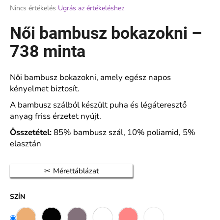
A
Nincs értékelés
Ugrás az értékeléshez
termék
átlagos
Női bambusz bokazokni –
A
értékelése
j
5-
738 minta
á
ből
n
0,0
l
csillag.
Női bambusz bokazokni, amely egész napos
j
kényelmet biztosít.
u
k
A bambusz szálból készült puha és légáteresztő
anyag friss érzetet nyújt.
Összetétel:
85% bambusz szál, 10% poliamid, 5%
NŐI
HARISNYANADRÁG
elasztán
20
DEN
NAGY
Mérettáblázat
BETÉTTEL
140
CM
SZÍN
–
VETERNICA
MAX