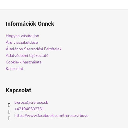
L
á
Információk Önnek
b
l
Hogyan vásároljon
é
Áru visszaküldése
c
Általános Szerzodési Feltételek
Adatvédelmi tájékoztató
Cookie-k használata
Kapcsolat
Kapcsolat
trerose
@
trerose.sk
+421948502761
https://www.facebook.com/trerose.vrbove