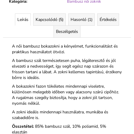
Kategória
:
Bambusz női zoknik
Leírás
Kapcsolódó (5)
Hasonló (1)
Értékelés
Beszélgetés
A női bambusz bokazokni a kényelmet, funkcionalitást és
praktikus használatot ötvözi.
A bambusz szál természetesen puha, légáteresztő és jól
elvezeti a nedvességet, így segít egész nap szárazon és
frissen tartani a lábat. A zokni kellemes tapintású, érzékeny
bőrre is ideális.
A bokazokni fazon tökéletes mindennapi viseletre,
különösen melegebb időben vagy alacsony szárú cipőhöz.
A rugalmas szegély biztosítja, hogy a zokni jól tartson,
nyomás nélkül.
A zokni ideális mindennapi használatra, munkába és
szabadidőre is.
Összetétel:
85% bambusz szál, 10% poliamid, 5%
elasztán