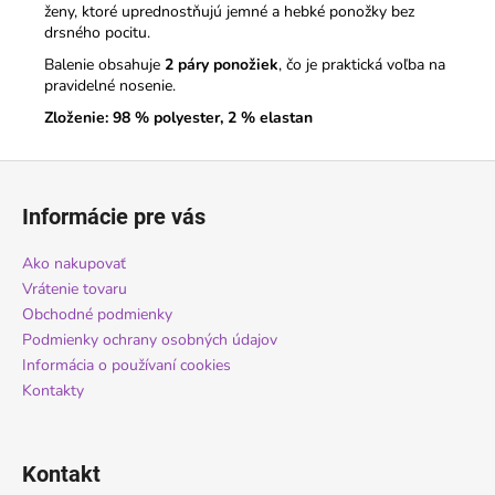
ženy, ktoré uprednostňujú jemné a hebké ponožky bez
drsného pocitu.
Balenie obsahuje
2 páry ponožiek
, čo je praktická voľba na
pravidelné nosenie.
Zloženie: 98 % polyester, 2 % elastan
Z
á
Informácie pre vás
p
ä
Ako nakupovať
t
Vrátenie tovaru
i
Obchodné podmienky
Podmienky ochrany osobných údajov
e
Informácia o používaní cookies
Kontakty
Kontakt