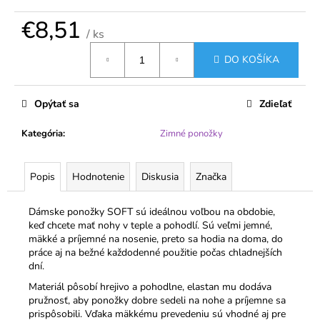
č
a
€8,51
m
/ ks
e
Jednotková
DO KOŠÍKA
cena:
DÁMSKE
JEMNÉ
Opýtať sa
Zdieľať
PONOŽKY
20
Kategória
:
Zimné ponožky
DEN
S
ELASTANOM
–
Popis
Hodnotenie
Diskusia
Značka
2
PÁRY
–
Dámske ponožky SOFT sú ideálnou voľbou na obdobie,
PELA
keď chcete mať nohy v teple a pohodlí. Sú veľmi jemné,
mäkké a príjemné na nosenie, preto sa hodia na doma, do
€1,91
práce aj na bežné každodenné použitie počas chladnejších
dní.
Materiál pôsobí hrejivo a pohodlne, elastan mu dodáva
pružnosť, aby ponožky dobre sedeli na nohe a príjemne sa
prispôsobili. Vďaka mäkkému prevedeniu sú vhodné aj pre