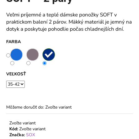
z
5
á
hviezdičiek.
Veľmi príjemné a teplé dámske ponožky SOFT v
j
praktickom balení 2 párov. Mäkký materiál je jemný na
s
dotyk a poskytuje pohodlie počas chladnejších dní.
ť
?
FARBA
HĽADAŤ
VEĽKOSŤ
O
d
Môžeme doručiť do:
Zvoľte variant
p
o
Zvoľte variant
r
Kód:
Zvoľte variant
ú
Značka:
SOX