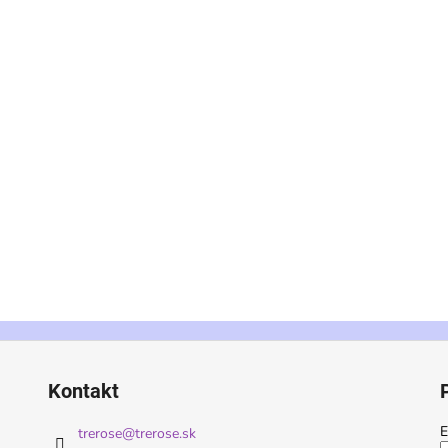
Kontakt
E
trerose
@
trerose.sk