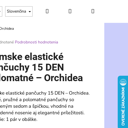
Hľadať
Prihlásenie
Nákupný
Slovenčina
Orchidea
košík
rné
dnotené
Podrobnosti hodnotenia
enie
tu
mske elastické
nčuchy 15 DEN
lomatné – Orchidea
čiek.
e elastické pančuchy 15 DEN – Orchidea.
, pružné a polomatné pančuchy so
neným sedom a špičkou, vhodné na
denné nosenie aj elegantné príležitosti.
Nasledujúce
e: 1 pár v obálke.