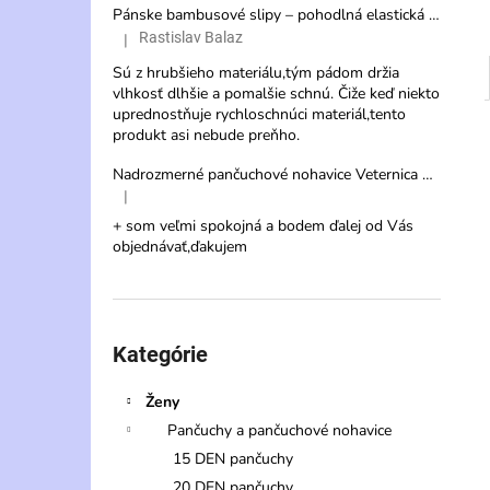
Pánske bambusové slipy – pohodlná elastická spodná bielizeň s vysokou savosťou
Rastislav Balaz
|
Hodnotenie produktu je 3 z 5 hviezdičiek.
Sú z hrubšieho materiálu,tým pádom držia
vlhkosť dlhšie a pomalšie schnú. Čiže keď niekto
uprednostňuje rychloschnúci materiál,tento
produkt asi nebude preňho.
Nadrozmerné pančuchové nohavice Veternica 20 DEN s veľkým klinom
|
Hodnotenie produktu je 5 z 5 hviezdičiek.
+ som veľmi spokojná a bodem ďalej od Vás
objednávať,ďakujem
Preskočiť
kategórie
Kategórie
Ženy
Pančuchy a pančuchové nohavice
15 DEN pančuchy
20 DEN pančuchy