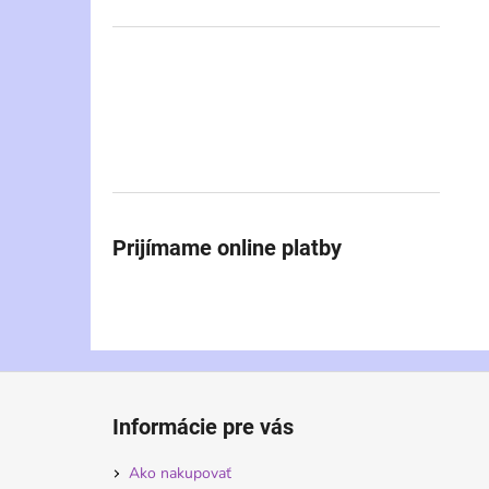
Prijímame online platby
Z
á
Informácie pre vás
p
ä
Ako nakupovať