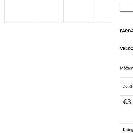
DÁMSKE PANČUCHY MARGARETA
DÁMSKE BAVLN
PLUS 20 DEN PRE VYŠŠIE POSTAVY
VYŠŠÍM PÁSOM 
€1,31
€5,94
FARB
VEĽK
Môžeme
Zvoľt
€3
Jedno
cena:
Kateg