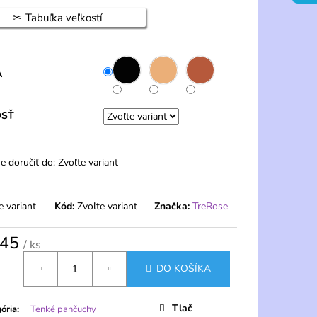
ENÉ NOHAVIČKY S
- FERA
Tabuľka veľkostí
A
OSŤ
 doručiť do:
Zvoľte variant
e variant
Kód:
Zvoľte variant
Značka:
TreRose
,45
/ ks
tková
DO KOŠÍKA
Tlač
ória
:
Tenké pančuchy