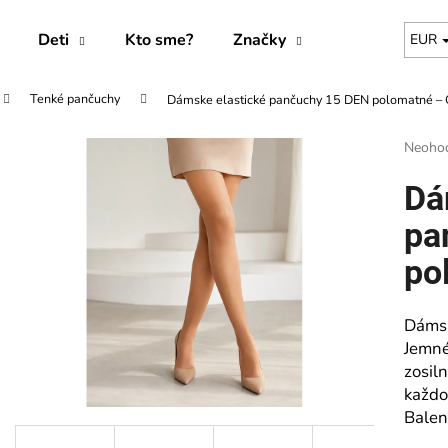
Deti
Kto sme?
Značky
EUR
Tenké pančuchy
Dámske elastické pančuchy 15 DEN polomatné – 
Čo potrebujete nájsť?
Prieme
Neoho
hodnot
produk
HĽADAŤ
Dá
je
0,0
pa
z
5
po
Odporúčame
hviezdi
Dámsk
Jemné
zosil
každo
Baleni