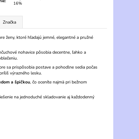
nie
:
16%
Značka
re ženy, ktoré hľadajú jemné, elegantné a pružné
nčuchové nohavice pôsobia decentne, ľahko a
blečeniu.
re sa prispôsobia postave a pohodlne sedia počas
íliš výrazného lesku.
edom a špičkou
, čo oceníte najmä pri bežnom
riešenie na jednoduché skladovanie aj každodenný