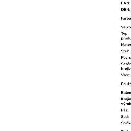
EAN
:
DEN
:
Farba
Veľko
Typ
prod
Mater
Strih 
Povr
Sezón
hrejiv
Vzor
:
Použi
Balen
Kraji
výro
Pás
:
Sed
:
Špičk