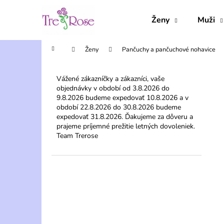
K
Prejsť
na
o
Ženy
Muži
obsah
Späť
Späť
š
do
do
í
Domov
Ženy
Pančuchy a pančuchové nohavice
obchodu
obchodu
k
B
o
Vážené zákazníčky a zákazníci, vaše
objednávky v období od 3.8.2026 do
č
9.8.2026 budeme expedovať 10.8.2026 a v
n
období 22.8.2026 do 30.8.2026 budeme
ý
expedovať 31.8.2026. Ďakujeme za dôveru a
prajeme príjemné prežitie letných dovoleniek.
p
Team Trerose
a
n
e
l