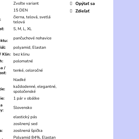
Zvoľte variant
Opýtať sa
15 DEN
Zdieľať
čierna, telová, svetlá
:
telová
sť
:
S, M, L, XL
pančuchové nohavice
uktu
:
iál
:
polyamid, Elastan
/ Klin
:
bez klinu
ch
:
polomatné
a /
tenké, celoročné
osť
:
hladké
každodenné, elegantné,
tie
:
spoločenské
ie
:
1 pár v obálke
na
Slovensko
by
:
elastický pás
zosilnený sed
a
:
zosilnená špička
Polyamid 84%, Elastan