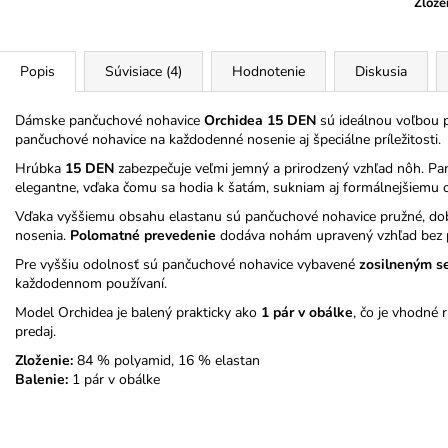
Zlože
Popis
Súvisiace (4)
Hodnotenie
Diskusia
Dámske pančuchové nohavice
Orchidea 15 DEN
sú ideálnou voľbou p
pančuchové nohavice na každodenné nosenie aj špeciálne príležitosti.
Hrúbka
15 DEN
zabezpečuje veľmi jemný a prirodzený vzhľad nôh. Pa
elegantne, vďaka čomu sa hodia k šatám, sukniam aj formálnejšiemu o
Vďaka vyššiemu obsahu elastanu sú pančuchové nohavice pružné, dob
nosenia.
Polomatné prevedenie
dodáva nohám upravený vzhľad bez pr
Pre vyššiu odolnosť sú pančuchové nohavice vybavené
zosilneným s
každodennom používaní.
Model Orchidea je balený prakticky ako
1 pár v obálke
, čo je vhodné 
predaj.
Zloženie:
84 % polyamid, 16 % elastan
Balenie:
1 pár v obálke