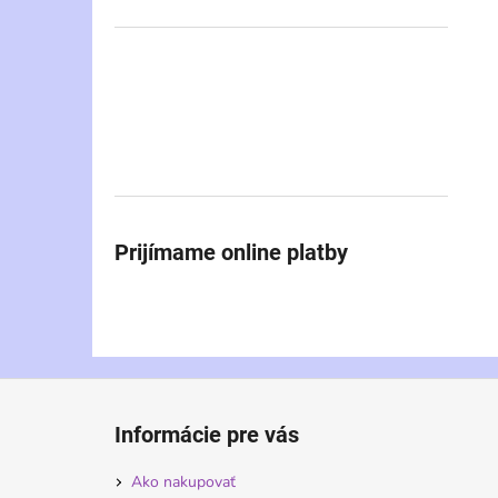
Prijímame online platby
Z
á
Informácie pre vás
p
ä
Ako nakupovať