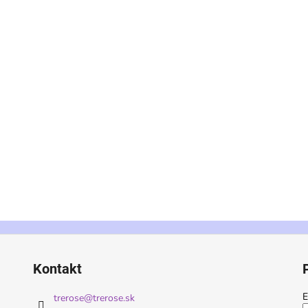
Kontakt
E
trerose
@
trerose.sk