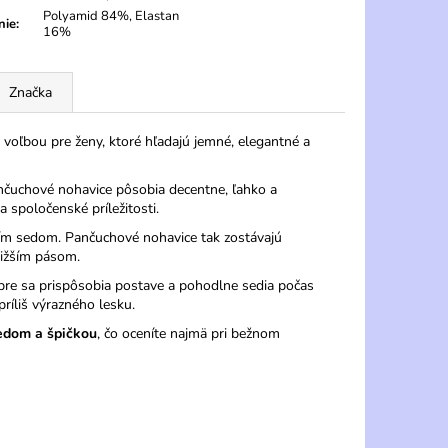
Polyamid 84%, Elastan
nie
:
16%
Značka
voľbou pre ženy, ktoré hľadajú jemné, elegantné a
nčuchové nohavice pôsobia decentne, ľahko a
 spoločenské príležitosti.
ším sedom. Pančuchové nohavice tak zostávajú
nižším pásom.
re sa prispôsobia postave a pohodlne sedia počas
íliš výrazného lesku.
edom a špičkou
, čo oceníte najmä pri bežnom