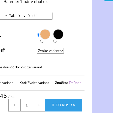
ENÉ NOHAVIČKY S
. Balenie: 1 pár v obálke.
- FERA
Tabuľka veľkostí
A
OSŤ
 doručiť do:
Zvoľte variant
e variant
Kód:
Zvoľte variant
Značka:
TreRose
,45
/ ks
tková
DO KOŠÍKA