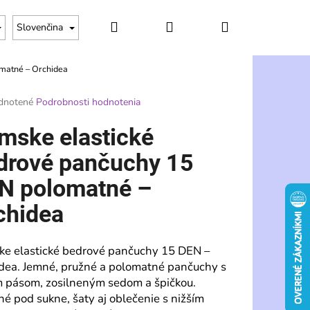
Hľadať
Prihlásenie
Nákupný
Slovenčina
matné – Orchidea
košík
rné
dnotené
Podrobnosti hodnotenia
enie
tu
mske elastické
drové pančuchy 15
N polomatné –
čiek.
chidea
e elastické bedrové pančuchy 15 DEN –
dea. Jemné, pružné a polomatné pančuchy s
Nasledujúce
m pásom, zosilneným sedom a špičkou.
é pod sukne, šaty aj oblečenie s nižším