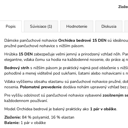
Zlože
Popis
Súvisiace (1)
Hodnotenie
Diskusia
Dámske pančuchové nohavice
Orchidea bedrové 15 DEN
sú ideálnou 
pružné pančuchové nohavice s nižším pásom.
Hrúbka
15 DEN
zabezpečuje veľmi jemný a prirodzený vzhľad nôh. Pa
elegantne, vďaka čomu sa hodia na každodenné nosenie, do práce aj na
Bedrový strih
s nižším pásom je praktický najmä pod oblečenie s niž
pohodlné a menej viditeľné pod sukňami, šatami alebo nohavicami s 
Vďaka vyššiemu obsahu elastanu sú pančuchové nohavice pružné, dob
nosenia.
Polomatné prevedenie
dodáva nohám upravený vzhľad bez pr
Pre vyššiu odolnosť sú pančuchové nohavice vybavené
zosilneným s
každodennom používaní.
Model Orchidea bedrové je balený prakticky ako
1 pár v obálke
.
Zloženie:
84 % polyamid, 16 % elastan
Balenie:
1 pár v obálke