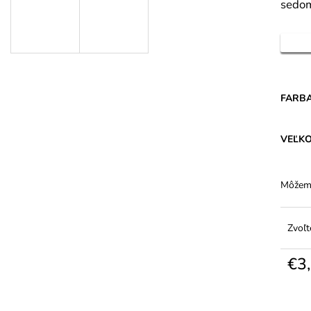
DÁMSKE PANČUCHY MARGARETA
DÁMSKE BAVLN
sedom
PLUS 20 DEN PRE VYŠŠIE POSTAVY
VYŠŠÍM PÁSOM 
€1,31
€5,94
FARB
VEĽK
Môžeme
Zvoľt
€3
Jedno
cena: