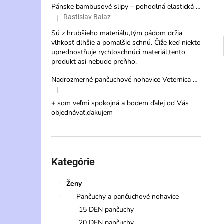
Pánske bambusové slipy – pohodlná elastická spodná bielizeň s vysokou savosťou
Rastislav Balaz
|
Hodnotenie produktu je 3 z 5 hviezdičiek.
Sú z hrubšieho materiálu,tým pádom držia
vlhkosť dlhšie a pomalšie schnú. Čiže keď niekto
uprednostňuje rychloschnúci materiál,tento
produkt asi nebude preňho.
Nadrozmerné pančuchové nohavice Veternica 20 DEN s veľkým klinom
|
Hodnotenie produktu je 5 z 5 hviezdičiek.
+ som veľmi spokojná a bodem ďalej od Vás
objednávať,ďakujem
Preskočiť
kategórie
Kategórie
Ženy
Pančuchy a pančuchové nohavice
15 DEN pančuchy
20 DEN pančuchy