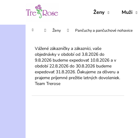
K
Prejsť
na
o
Ženy
Muži
obsah
Späť
Späť
š
do
do
í
Domov
Ženy
Pančuchy a pančuchové nohavice
obchodu
obchodu
k
B
o
Vážené zákazníčky a zákazníci, vaše
objednávky v období od 3.8.2026 do
č
9.8.2026 budeme expedovať 10.8.2026 a v
n
období 22.8.2026 do 30.8.2026 budeme
ý
expedovať 31.8.2026. Ďakujeme za dôveru a
prajeme príjemné prežitie letných dovoleniek.
p
Team Trerose
a
n
e
l