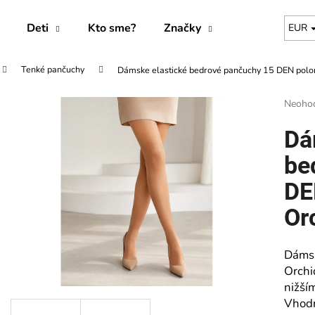
Deti
Kto sme?
Značky
EUR
Tenké pančuchy
Dámske elastické bedrové pančuchy 15 DEN polo
Čo potrebujete nájsť?
Prieme
Neoho
hodnot
produk
HĽADAŤ
Dá
je
0,0
be
z
5
DE
Odporúčame
hviezdi
Or
Dámsk
Orchi
nižší
Vhodn