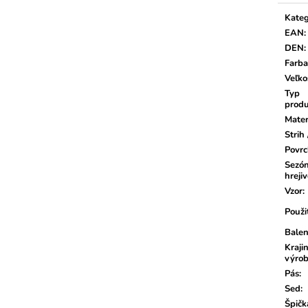
Kateg
EAN
:
DEN
:
Farba
Veľko
Typ
prod
Mater
Strih 
Povr
Sezón
hrejiv
Vzor
:
Použi
Balen
Kraji
výro
Pás
:
Sed
:
Špičk